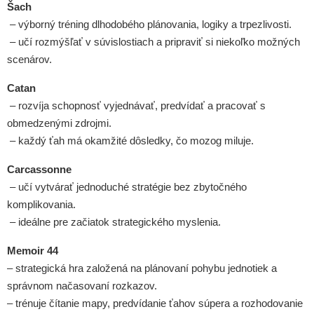
Šach
– výborný tréning dlhodobého plánovania, logiky a trpezlivosti.
– učí rozmýšľať v súvislostiach a pripraviť si niekoľko možných
scenárov.
Catan
– rozvíja schopnosť vyjednávať, predvídať a pracovať s
obmedzenými zdrojmi.
– každý ťah má okamžité dôsledky, čo mozog miluje.
Carcassonne
– učí vytvárať jednoduché stratégie bez zbytočného
komplikovania.
– ideálne pre začiatok strategického myslenia.
Memoir 44
– strategická hra založená na plánovaní pohybu jednotiek a
správnom načasovaní rozkazov.
– trénuje čítanie mapy, predvídanie ťahov súpera a rozhodovanie