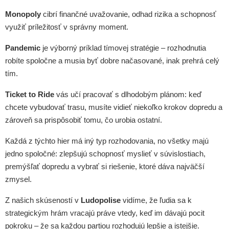
Monopoly
cibrí finančné uvažovanie, odhad rizika a schopnosť
využiť príležitosť v správny moment.
Pandemic
je výborný príklad tímovej stratégie – rozhodnutia
robíte spoločne a musia byť dobre načasované, inak prehrá celý
tím.
Ticket to Ride
vás učí pracovať s dlhodobým plánom: keď
chcete vybudovať trasu, musíte vidieť niekoľko krokov dopredu a
zároveň sa prispôsobiť tomu, čo urobia ostatní.
Každá z týchto hier má iný typ rozhodovania, no všetky majú
jedno spoločné: zlepšujú schopnosť myslieť v súvislostiach,
premýšľať dopredu a vybrať si riešenie, ktoré dáva najväčší
zmysel.
Z našich skúseností v
Ludopolise
vidíme, že ľudia sa k
strategickým hrám vracajú práve vtedy, keď im dávajú pocit
pokroku – že sa každou partiou rozhodujú lepšie a istejšie.