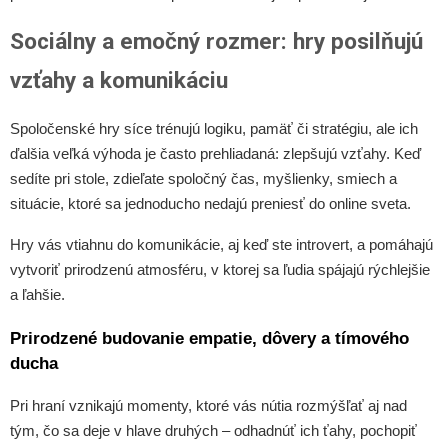
Sociálny a emočný rozmer: hry posilňujú
vzťahy a komunikáciu
Spoločenské hry síce trénujú logiku, pamäť či stratégiu, ale ich
ďalšia veľká výhoda je často prehliadaná: zlepšujú vzťahy. Keď
sedíte pri stole, zdieľate spoločný čas, myšlienky, smiech a
situácie, ktoré sa jednoducho nedajú preniesť do online sveta.
Hry vás vtiahnu do komunikácie, aj keď ste introvert, a pomáhajú
vytvoriť prirodzenú atmosféru, v ktorej sa ľudia spájajú rýchlejšie
a ľahšie.
Prirodzené budovanie empatie, dôvery a tímového
ducha
Pri hraní vznikajú momenty, ktoré vás nútia rozmýšľať aj nad
tým, čo sa deje v hlave druhých – odhadnúť ich ťahy, pochopiť