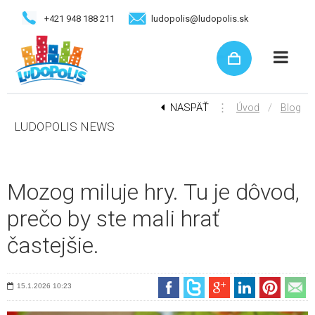
+421 948 188 211
ludopolis@ludopolis.sk
NASPÄŤ
⋮
/
Úvod
Blog
LUDOPOLIS NEWS
Mozog miluje hry. Tu je dôvod,
prečo by ste mali hrať
častejšie.
15.1.2026
10:23