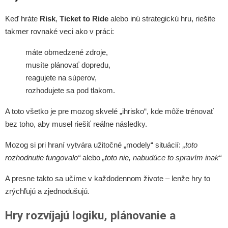
Keď hráte
Risk
,
Ticket to Ride
alebo inú strategickú hru, riešite
takmer rovnaké veci ako v práci:
máte obmedzené zdroje,
musíte plánovať dopredu,
reagujete na súperov,
rozhodujete sa pod tlakom.
A toto všetko je pre mozog skvelé „ihrisko“, kde môže trénovať
bez toho, aby musel riešiť reálne následky.
Mozog si pri hraní vytvára užitočné „modely“ situácií:
„toto
rozhodnutie fungovalo“
alebo
„toto nie, nabudúce to spravím inak“
A presne takto sa učíme v každodennom živote – lenže hry to
zrýchľujú a zjednodušujú.
Hry rozvíjajú logiku, plánovanie a