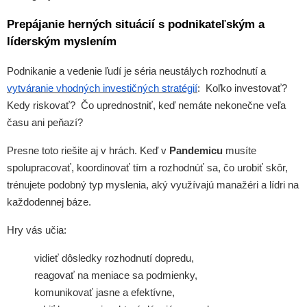
Prepájanie herných situácií s podnikateľským a
líderským myslením
Podnikanie a vedenie ľudí je séria neustálych rozhodnutí a
vytváranie vhodných investičných stratégií
: Koľko investovať?
Kedy riskovať? Čo uprednostniť, keď nemáte nekonečne veľa
času ani peňazí?
Presne toto riešite aj v hrách. Keď v
Pandemicu
musíte
spolupracovať, koordinovať tím a rozhodnúť sa, čo urobiť skôr,
trénujete podobný typ myslenia, aký využívajú manažéri a lídri na
každodennej báze.
Hry vás učia:
vidieť dôsledky rozhodnutí dopredu,
reagovať na meniace sa podmienky,
komunikovať jasne a efektívne,