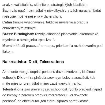
analyzovať situáciu, siahnite po strategických klasikách.
Šach
vás naučí rozmýšľať v niekoľkých vrstvách naraz a hľadať
najlepšie možné riešenia v danej chvíli.
Catan
trénuje vyjednávanie, taktické myslenie a prácu s
obmedzenými zdrojmi.
Brass: Birmingham
rozvíja dlhodobé plánovanie, ekonomické
myslenie a strategickú trpezlivosť.
Memoir 44
učí pracovať s mapou, prioritami a rozhodovaním pod
tlakom.
Na kreativitu: Dixit, Telestrations
Ak chcete mozgu dopriať poriadnu dávku tvorivosti, ideálnou
voľbou je
Dixit
– hra plná obrazov, symbolov a asociácií, kde
máte priestor premýšľať mimo zaužívaných hraníc.
Telestrations
zas preverí vašu schopnosť rýchlo previesť nápad
do kresby a zároveň precvičí interpretáciu – či dokážete
pochopiť, čo chcel autor „tou čiarou vpravo hore“ vlastne