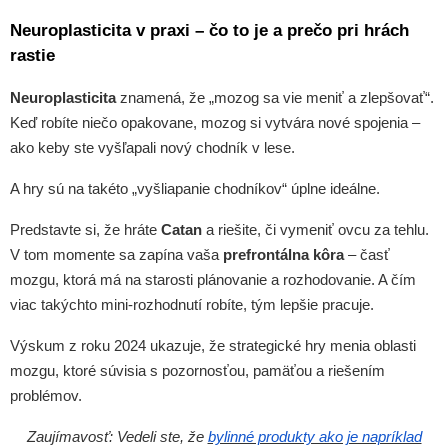
Neuroplasticita v praxi – čo to je a prečo pri hrách
rastie
Neuroplasticita
znamená, že „mozog sa vie meniť a zlepšovať“.
Keď robíte niečo opakovane, mozog si vytvára nové spojenia –
ako keby ste vyšľapali nový chodník v lese.
A hry sú na takéto „vyšliapanie chodníkov“ úplne ideálne.
Predstavte si, že hráte
Catan
a riešite, či vymeniť ovcu za tehlu.
V tom momente sa zapína vaša
prefrontálna kôra
– časť
mozgu, ktorá má na starosti plánovanie a rozhodovanie. A čím
viac takýchto mini-rozhodnutí robíte, tým lepšie pracuje.
Výskum z roku 2024 ukazuje, že strategické hry menia oblasti
mozgu, ktoré súvisia s pozornosťou, pamäťou a riešením
problémov.
Zaujímavosť: Vedeli ste, že
bylinné produkty ako je napríklad