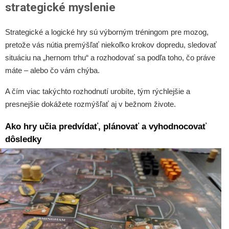
strategické myslenie
Strategické a logické hry sú výborným tréningom pre mozog,
pretože vás nútia premýšľať niekoľko krokov dopredu, sledovať
situáciu na „hernom trhu“ a rozhodovať sa podľa toho, čo práve
máte – alebo čo vám chýba.
A čím viac takýchto rozhodnutí urobíte, tým rýchlejšie a
presnejšie dokážete rozmýšľať aj v bežnom živote.
Ako hry učia predvídať, plánovať a vyhodnocovať
dôsledky