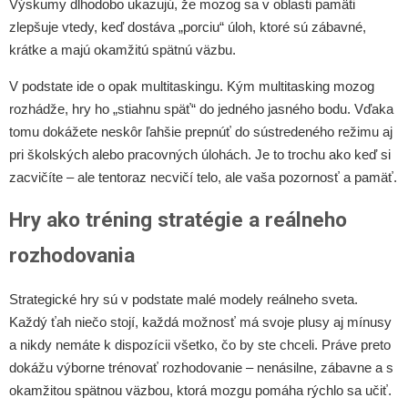
Výskumy dlhodobo ukazujú, že mozog sa v oblasti pamäti
zlepšuje vtedy, keď dostáva „porciu“ úloh, ktoré sú zábavné,
krátke a majú okamžitú spätnú väzbu.
V podstate ide o opak multitaskingu. Kým multitasking mozog
rozhádže, hry ho „stiahnu späť“ do jedného jasného bodu. Vďaka
tomu dokážete neskôr ľahšie prepnúť do sústredeného režimu aj
pri školských alebo pracovných úlohách. Je to trochu ako keď si
zacvičíte – ale tentoraz necvičí telo, ale vaša pozornosť a pamäť.
Hry ako tréning stratégie a reálneho
rozhodovania
Strategické hry sú v podstate malé modely reálneho sveta.
Každý ťah niečo stojí, každá možnosť má svoje plusy aj mínusy
a nikdy nemáte k dispozícii všetko, čo by ste chceli. Práve preto
dokážu výborne trénovať rozhodovanie – nenásilne, zábavne a s
okamžitou spätnou väzbou, ktorá mozgu pomáha rýchlo sa učiť.