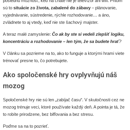
poslednú možnosť, keď na chate nie je televízor ani wifi. Pritom
sú to
situácie zo života, zabalené do zábavy
– plánovanie,
vyjednávanie, sústredenie, rýchle rozhodovanie… a áno,
zvládnete to aj vtedy, keď nie ste šachový majster.
A teraz malé zamyslenie:
Čo ak by ste si vedeli zlepšiť logiku,
koncentráciu a rozhodovanie – len tým, že sa budete hrať
?
V článku sa pozrieme na to, ako to funguje a ktorými hrami viete
trénovať presne to, čo potrebujete.
Ako spoločenské hry ovplyvňujú náš
mozog
Spoločenské hry nie sú len „zabíjač času“. V skutočnosti cez ne
mozog trénuje veci, ktoré používate každý deň. A pointa je tá, že
to robíte prirodzene, bez bifľovania a bez stresu.
Poďme sa na to pozrieť.