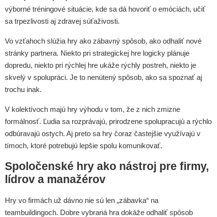
výborné tréningové situácie, kde sa dá hovoriť o emóciách, učiť
sa trpezlivosti aj zdravej súťaživosti.
Vo vzťahoch slúžia hry ako zábavný spôsob, ako odhaliť nové
stránky partnera. Niekto pri strategickej hre logicky plánuje
dopredu, niekto pri rýchlej hre ukáže rýchly postreh, niekto je
skvelý v spolupráci. Je to nenútený spôsob, ako sa spoznať aj
trochu inak.
V kolektívoch majú hry výhodu v tom, že z nich zmizne
formálnosť. Ľudia sa rozprávajú, prirodzene spolupracujú a rýchlo
odbúravajú ostych. Aj preto sa hry čoraz častejšie využívajú v
tímoch, ktoré potrebujú lepšie spolu komunikovať.
Spoločenské hry ako nástroj pre firmy,
lídrov a manažérov
Hry vo firmách už dávno nie sú len „zábavka“ na
teambuildingoch. Dobre vybraná hra dokáže odhaliť spôsob