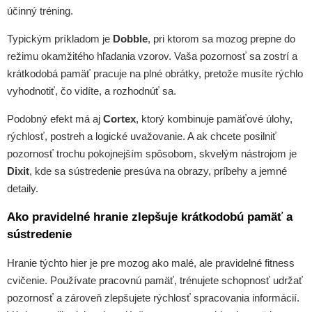
účinný tréning.
Typickým príkladom je
Dobble
, pri ktorom sa mozog prepne do
režimu okamžitého hľadania vzorov. Vaša pozornosť sa zostrí a
krátkodobá pamäť pracuje na plné obrátky, pretože musíte rýchlo
vyhodnotiť, čo vidíte, a rozhodnúť sa.
Podobný efekt má aj
Cortex
, ktorý kombinuje pamäťové úlohy,
rýchlosť, postreh a logické uvažovanie. A ak chcete posilniť
pozornosť trochu pokojnejším spôsobom, skvelým nástrojom je
Dixit
, kde sa sústredenie presúva na obrazy, príbehy a jemné
detaily.
Ako pravidelné hranie zlepšuje krátkodobú pamäť a
sústredenie
Hranie týchto hier je pre mozog ako malé, ale pravidelné fitness
cvičenie. Používate pracovnú pamäť, trénujete schopnosť udržať
pozornosť a zároveň zlepšujete rýchlosť spracovania informácií.