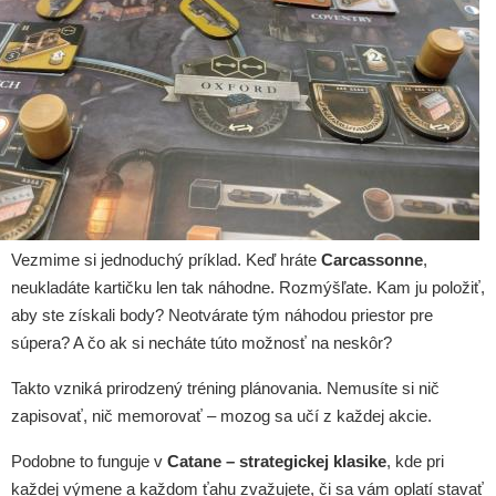
Vezmime si jednoduchý príklad. Keď hráte
Carcassonne
,
neukladáte kartičku len tak náhodne. Rozmýšľate. Kam ju položiť,
aby ste získali body? Neotvárate tým náhodou priestor pre
súpera? A čo ak si necháte túto možnosť na neskôr?
Takto vzniká prirodzený tréning plánovania. Nemusíte si nič
zapisovať, nič memorovať – mozog sa učí z každej akcie.
Podobne to funguje v
Catane – strategickej klasike
, kde pri
každej výmene a každom ťahu zvažujete, či sa vám oplatí stavať