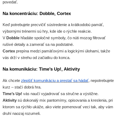
povedať.
Na koncentráciu: Dobble, Cortex
Keď potrebujete precvičiť sústredenie a krátkodobú pamäť,
výbornými trénermi sú hry, kde ide o rýchle reakcie.
V
Dobble
hľadáte spoločné symboly, čo núti mozog filtrovať
rušivé detaily a zamerať sa na podstatné.
Cortex
prepína medzi pamäťovými a logickými úlohami, takže
vás drží v strehu od začiatku do konca.
Na komunikáciu: Time’s Up!, Aktivity
Ak chcete
zlepšiť komunikáciu a prestať sa hádať
, nepotrebujete
kurz – stačí dobrá hra.
Time’s Up!
vás naučí vyjadrovať sa stručne a výstižne.
Aktivity
sú dokonalý mix pantomímy, opisovania a kreslenia, pri
ktorom sa rýchlo ukáže, ako viete pomenovať veci tak, aby vám
druhí naozaj rozumeli.