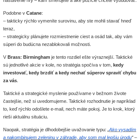
nastavenie hry – kam smerujete a aké pozície chcete vybudovať.
Podobne v
Catane
:
– takticky rýchlo vymeníte surovinu, aby ste mohli stavať hneď
teraz,
– strategicky plánujete rozmiestnenie ciest a osád tak, aby vám
súperi do budúcna nezablokovali možnosti.
V
Brass: Birmingham
je tento rozdiel ešte výraznejší. Taktické
sú jednotlivé akcie v kole, no stratégia spočíva v tom,
kedy
investovať, kedy brzdiť a kedy nechať súperov spraviť chybu
za vás
.
Taktické a strategické myslenie používame v bežnom živote
častejšie, než si uvedomujeme. Taktické rozhodnutie je napríklad
to, keď rýchlo odošlete e-mail, nech máte pokoj. Je to krok, ktorý
rieši aktuálnu situáciu.
Naopak, stratégia je dlhodobejšie uvažovanie typu:
„
Ako vysadím
a nakombinujem zeleninu v záhrade, aby som mal lepšiu úrodu
“
–