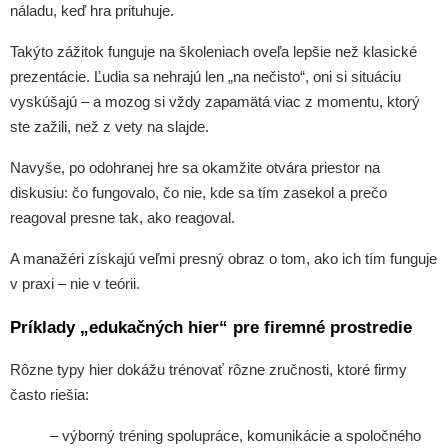
náladu, keď hra prituhuje.
Takýto zážitok funguje na školeniach oveľa lepšie než klasické
prezentácie. Ľudia sa nehrajú len „na nečisto“, oni si situáciu
vyskúšajú – a mozog si vždy zapamätá viac z momentu, ktorý
ste zažili, než z vety na slajde.
Navyše, po odohranej hre sa okamžite otvára priestor na
diskusiu: čo fungovalo, čo nie, kde sa tím zasekol a prečo
reagoval presne tak, ako reagoval.
A manažéri získajú veľmi presný obraz o tom, ako ich tím funguje
v praxi – nie v teórii.
Príklady „edukačných hier“ pre firemné prostredie
Rôzne typy hier dokážu trénovať rôzne zručnosti, ktoré firmy
často riešia:
– výborný tréning spolupráce, komunikácie a spoločného