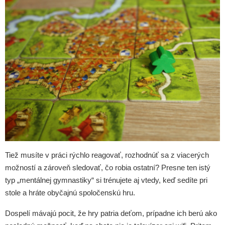
Tiež musíte v práci rýchlo reagovať, rozhodnúť sa z viacerých
možností a zároveň sledovať, čo robia ostatní? Presne ten istý
typ „mentálnej gymnastiky“ si trénujete aj vtedy, keď sedíte pri
stole a hráte obyčajnú spoločenskú hru.
Dospelí mávajú pocit, že hry patria deťom, prípadne ich berú ako