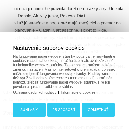
ocenia jednoduché pravidlá, farebné obrázky a rýchle kolá
– Dobble, Aktivity junior, Pexeso, Dixit.
si užijú stratégie a hry, ktoré majú jasný cieľ a priestor na
plánovanie – Catan, Carcassonne, Ticket to Ride.
vyhovujú pokojné hry, ktoré trénujú pamäť a pozornosť bez
prílišnej rýchlosti – Cortex, jednoduché kartové hry, logické
Nastavenie súborov cookies
hry. Hry na prepojenie mozgu a zraku ako SET.
Na fungovanie našej webovej stránky používame nevyhnutné
Firemné tímy
najviac získajú z kooperatívnych alebo
cookies (essential cookies) umožňujúce realizovať základné
funkcionality webovej stránky. Tieto cookies môžete zakázať
komunikačných hier – Pandemic, Time’s Up!, Codenames,
zmenou nastavení Vášho internetového prehliadača, čo však
rôzne aktivity na riešenie spoločných úloh alebo hry so
môže ovplyvniť fungovanie webovej stránky. Radi by sme
tiež využívali dobrovoľné cookies (non-essential), ktoré nám
skrytými rolami.
pomôžu zlepšiť fungovanie našej webovej stránky. Pre ich
povolenie, prosím, odkliknite súhlas.
Vďaka tomu si každý nájde to, čo mu vyhovuje – a zároveň
Ochrana osobných údajov
Informácie o cookies
|
získate presne ten typ tréningu, ktorý potrebujete.
SÚHLASÍM
PRISPÔSOBIŤ
ODMIETNUŤ
Záver
Hry nie sú únikom od reality. Sú skôr takým malým, bezpečným