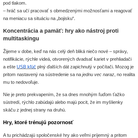
pod tlakom.
– hráč sa učí pracovať s obmedzenými možnosťami a reagovať
na meniacu sa situáciu na „bojisku“.
Koncentrácia a pamäť: hry ako nástroj proti
multitaskingu
Žijeme v dobe, keď na nás celý deň bliká niečo nové – správy,
notifikácie, rýchle videá, otvorených dvadsať kariet v prehliadači
a ešte
USB kľúč
plný ďalších dát zapichnutý v počítači. Mozog je
pritom nastavený na sústredenie sa na
jednu vec naraz
, no realita
mu to nedovoľuje.
Nie je preto prekvapením, že sa dnes mnohým ľuďom ťažko
sústredí, rýchlo zabúdajú alebo majú pocit, že im myšlienky
skáču z jednej strany na druhú.
Hry, ktoré trénujú pozornosť
A tu prichádzajú spoločenské hry ako veľmi príjemný a pritom