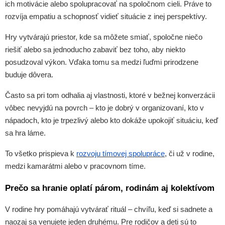
ich motivácie alebo spolupracovať na spoločnom cieli. Práve to
rozvíja empatiu a schopnosť vidieť situácie z inej perspektívy.
Hry vytvárajú priestor, kde sa môžete smiať, spoločne niečo
riešiť alebo sa jednoducho zabaviť bez toho, aby niekto
posudzoval výkon. Vďaka tomu sa medzi ľuďmi prirodzene
buduje dôvera.
Často sa pri tom odhalia aj vlastnosti, ktoré v bežnej konverzácii
vôbec nevyjdú na povrch – kto je dobrý v organizovaní, kto v
nápadoch, kto je trpezlivý alebo kto dokáže upokojiť situáciu, keď
sa hra láme.
To všetko prispieva k
rozvoju tímovej spolupráce
, či už v rodine,
medzi kamarátmi alebo v pracovnom tíme.
Prečo sa hranie oplatí párom, rodinám aj kolektívom
V rodine hry pomáhajú vytvárať rituál – chvíľu, keď si sadnete a
naozaj sa venujete jeden druhému. Pre rodičov a deti sú to