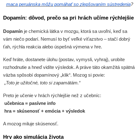
maca peruánska môžu pomáhať so zlepšovaním sústredenia
?
Dopamín: dôvod, prečo sa pri hrách učíme rýchlejšie
Dopamín
je chemická látka v mozgu, ktorá sa uvoľní, keď sa
vám niečo podarí. Nemusí to byť veľké víťazstvo – stačí dobrý
ťah, rýchla reakcia alebo úspešná výmena v hre.
Keď hráte, dostanete úlohu (postav, vymysli, vyhraj), urobíte
rozhodnutie a hneď vidíte výsledok. A práve táto okamžitá spätná
väzba spôsobí dopamínový „klik“. Mozog si povie:
„Toto je užitočné, toto si zapamätám.“
Preto je učenie v hrách rýchlejšie než z učebníc:
učebnica = pasívne info
hra = skúsenosť + emócia + výsledok
A mozog miluje skúsenosť.
Hry ako simulácia života