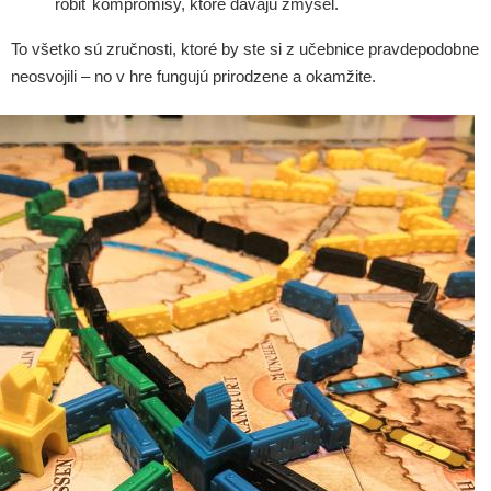
robiť kompromisy, ktoré dávajú zmysel.
To všetko sú zručnosti, ktoré by ste si z učebnice pravdepodobne
neosvojili – no v hre fungujú prirodzene a okamžite.