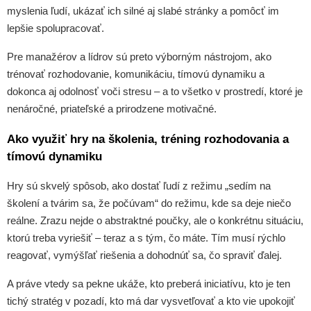
myslenia ľudí, ukázať ich silné aj slabé stránky a pomôcť im
lepšie spolupracovať.
Pre manažérov a lídrov sú preto výborným nástrojom, ako
trénovať rozhodovanie, komunikáciu, tímovú dynamiku a
dokonca aj odolnosť voči stresu – a to všetko v prostredí, ktoré je
nenáročné, priateľské a prirodzene motivačné.
Ako využiť hry na školenia, tréning rozhodovania a
tímovú dynamiku
Hry sú skvelý spôsob, ako dostať ľudí z režimu „sedím na
školení a tvárim sa, že počúvam“ do režimu, kde sa deje niečo
reálne. Zrazu nejde o abstraktné poučky, ale o konkrétnu situáciu,
ktorú treba vyriešiť – teraz a s tým, čo máte. Tím musí rýchlo
reagovať, vymýšľať riešenia a dohodnúť sa, čo spraviť ďalej.
A práve vtedy sa pekne ukáže, kto preberá iniciatívu, kto je ten
tichý stratég v pozadí, kto má dar vysvetľovať a kto vie upokojiť