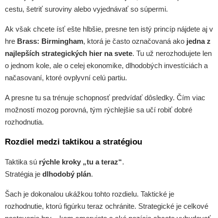
cestu, šetriť suroviny alebo vyjednávať so súpermi.
Ak však chcete ísť ešte hlbšie, presne ten istý princíp nájdete aj v
hre
Brass: Birmingham
, ktorá je často označovaná ako
jedna z
najlepších strategických hier na svete
. Tu už nerozhodujete len
o jednom kole, ale o celej ekonomike, dlhodobých investíciách a
načasovaní, ktoré ovplyvní celú partiu.
A presne tu sa trénuje schopnosť predvídať dôsledky. Čím viac
možností mozog porovná, tým rýchlejšie sa učí robiť dobré
rozhodnutia.
Rozdiel medzi taktikou a stratégiou
Taktika sú
rýchle kroky „tu a teraz“
.
Stratégia je
dlhodobý plán
.
Šach je dokonalou ukážkou tohto rozdielu. Taktické je
rozhodnutie, ktorú figúrku teraz ochránite. Strategické je celkové