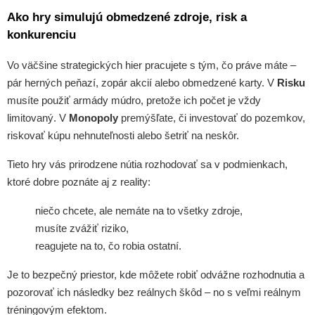
Ako hry simulujú obmedzené zdroje, risk a
konkurenciu
Vo väčšine strategických hier pracujete s tým, čo práve máte –
pár herných peňazí, zopár akcií alebo obmedzené karty. V
Risku
musíte použiť armády múdro, pretože ich počet je vždy
limitovaný. V
Monopoly
premýšľate, či investovať do pozemkov,
riskovať kúpu nehnuteľnosti alebo šetriť na neskôr.
Tieto hry vás prirodzene nútia rozhodovať sa v podmienkach,
ktoré dobre poznáte aj z reality:
niečo chcete, ale nemáte na to všetky zdroje,
musíte zvážiť riziko,
reagujete na to, čo robia ostatní.
Je to bezpečný priestor, kde môžete robiť odvážne rozhodnutia a
pozorovať ich následky bez reálnych škôd – no s veľmi reálnym
tréningovým efektom.