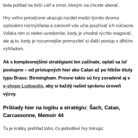
teda pohľad na širší cieľ a smer, ktorým sa chcete uberať.
Hry veľmi prirodzene ukazujú rozdiel medzi týmito dvoma
spôsobmi rozmýšľania a zároveň vás učia používať ich súčasne.
Vďaka nim si nielen uvedomíte, kedy je vhodné rýchlo reagovať,
ale aj to, kedy je rozumnejšie premyslieť si ďalší postup s dlhším
výhľadom.
Ak s komplexnejšími stratégiami len začínate, oplatí sa ísť
postupne – od prístupných hier ako
Catan
až po hlbšie tituly
typu
Brass: Birmingham
. Presne takto sú hry zoradené aj v
e-shope
Ludopolis
, aby si každý našiel správnu úroveň
výzvy.
Príklady hier na logiku a stratégiu: Šach, Catan,
Carcassonne, Memoir 44
Tu je krátky prehľad toho, čo jednotlivé hry trénujú: