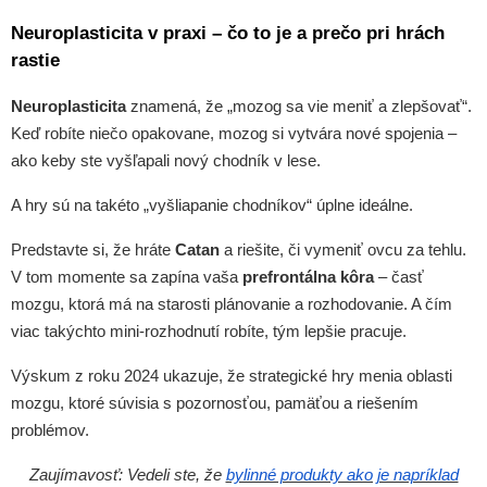
Neuroplasticita v praxi – čo to je a prečo pri hrách
rastie
Neuroplasticita
znamená, že „mozog sa vie meniť a zlepšovať“.
Keď robíte niečo opakovane, mozog si vytvára nové spojenia –
ako keby ste vyšľapali nový chodník v lese.
A hry sú na takéto „vyšliapanie chodníkov“ úplne ideálne.
Predstavte si, že hráte
Catan
a riešite, či vymeniť ovcu za tehlu.
V tom momente sa zapína vaša
prefrontálna kôra
– časť
mozgu, ktorá má na starosti plánovanie a rozhodovanie. A čím
viac takýchto mini-rozhodnutí robíte, tým lepšie pracuje.
Výskum z roku 2024 ukazuje, že strategické hry menia oblasti
mozgu, ktoré súvisia s pozornosťou, pamäťou a riešením
problémov.
Zaujímavosť: Vedeli ste, že
bylinné produkty ako je napríklad