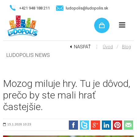
+421 948 188 211
ludopolis@ludopolis.sk
NASPÄŤ
⋮
/
Úvod
Blog
LUDOPOLIS NEWS
Mozog miluje hry. Tu je dôvod,
prečo by ste mali hrať
častejšie.
15.1.2026
10:23