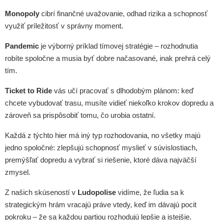
Monopoly
cibrí finančné uvažovanie, odhad rizika a schopnosť
využiť príležitosť v správny moment.
Pandemic
je výborný príklad tímovej stratégie – rozhodnutia
robíte spoločne a musia byť dobre načasované, inak prehrá celý
tím.
Ticket to Ride
vás učí pracovať s dlhodobým plánom: keď
chcete vybudovať trasu, musíte vidieť niekoľko krokov dopredu a
zároveň sa prispôsobiť tomu, čo urobia ostatní.
Každá z týchto hier má iný typ rozhodovania, no všetky majú
jedno spoločné: zlepšujú schopnosť myslieť v súvislostiach,
premýšľať dopredu a vybrať si riešenie, ktoré dáva najväčší
zmysel.
Z našich skúseností v
Ludopolise
vidíme, že ľudia sa k
strategickým hrám vracajú práve vtedy, keď im dávajú pocit
pokroku – že sa každou partiou rozhodujú lepšie a istejšie.