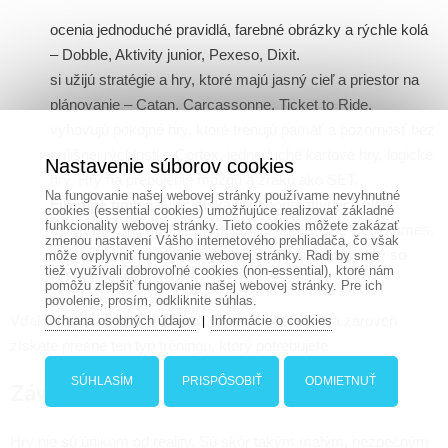
ocenia jednoduché pravidlá, farebné obrázky a rýchle kolá
– Dobble, Aktivity junior, Pexeso, Dixit.
si užijú stratégie a hry, ktoré majú jasný cieľ a priestor na
plánovanie – Catan, Carcassonne, Ticket to Ride.
vyhovujú pokojné hry, ktoré trénujú pamäť a pozornosť bez
prílišnej rýchlosti – Cortex, jednoduché kartové hry, logické
Nastavenie súborov cookies
hry. Hry na prepojenie mozgu a zraku ako SET.
Na fungovanie našej webovej stránky používame nevyhnutné
Firemné tímy
najviac získajú z kooperatívnych alebo
cookies (essential cookies) umožňujúce realizovať základné
funkcionality webovej stránky. Tieto cookies môžete zakázať
komunikačných hier – Pandemic, Time’s Up!, Codenames,
zmenou nastavení Vášho internetového prehliadača, čo však
rôzne aktivity na riešenie spoločných úloh alebo hry so
môže ovplyvniť fungovanie webovej stránky. Radi by sme
tiež využívali dobrovoľné cookies (non-essential), ktoré nám
skrytými rolami.
pomôžu zlepšiť fungovanie našej webovej stránky. Pre ich
povolenie, prosím, odkliknite súhlas.
Vďaka tomu si každý nájde to, čo mu vyhovuje – a zároveň
Ochrana osobných údajov
Informácie o cookies
|
získate presne ten typ tréningu, ktorý potrebujete.
SÚHLASÍM
PRISPÔSOBIŤ
ODMIETNUŤ
Záver
Hry nie sú únikom od reality. Sú skôr takým malým, bezpečným