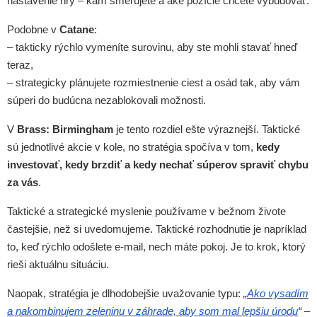
nastavenie hry – kam smerujete a aké pozície chcete vybudovať.
Podobne v
Catane
:
– takticky rýchlo vymeníte surovinu, aby ste mohli stavať hneď
teraz,
– strategicky plánujete rozmiestnenie ciest a osád tak, aby vám
súperi do budúcna nezablokovali možnosti.
V
Brass: Birmingham
je tento rozdiel ešte výraznejší. Taktické
sú jednotlivé akcie v kole, no stratégia spočíva v tom,
kedy
investovať, kedy brzdiť a kedy nechať súperov spraviť chybu
za vás
.
Taktické a strategické myslenie používame v bežnom živote
častejšie, než si uvedomujeme. Taktické rozhodnutie je napríklad
to, keď rýchlo odošlete e-mail, nech máte pokoj. Je to krok, ktorý
rieši aktuálnu situáciu.
Naopak, stratégia je dlhodobejšie uvažovanie typu:
„
Ako vysadím
a nakombinujem zeleninu v záhrade, aby som mal lepšiu úrodu
“
–