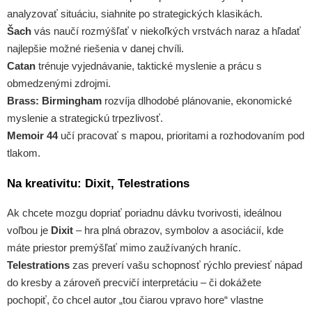
analyzovať situáciu, siahnite po strategických klasikách.
Šach
vás naučí rozmýšľať v niekoľkých vrstvách naraz a hľadať
najlepšie možné riešenia v danej chvíli.
Catan
trénuje vyjednávanie, taktické myslenie a prácu s
obmedzenými zdrojmi.
Brass: Birmingham
rozvíja dlhodobé plánovanie, ekonomické
myslenie a strategickú trpezlivosť.
Memoir 44
učí pracovať s mapou, prioritami a rozhodovaním pod
tlakom.
Na kreativitu: Dixit, Telestrations
Ak chcete mozgu dopriať poriadnu dávku tvorivosti, ideálnou
voľbou je
Dixit
– hra plná obrazov, symbolov a asociácií, kde
máte priestor premýšľať mimo zaužívaných hraníc.
Telestrations
zas preverí vašu schopnosť rýchlo previesť nápad
do kresby a zároveň precvičí interpretáciu – či dokážete
pochopiť, čo chcel autor „tou čiarou vpravo hore“ vlastne