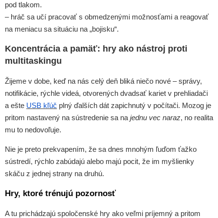
pod tlakom.
– hráč sa učí pracovať s obmedzenými možnosťami a reagovať
na meniacu sa situáciu na „bojisku“.
Koncentrácia a pamäť: hry ako nástroj proti
multitaskingu
Žijeme v dobe, keď na nás celý deň bliká niečo nové – správy,
notifikácie, rýchle videá, otvorených dvadsať kariet v prehliadači
a ešte
USB kľúč
plný ďalších dát zapichnutý v počítači. Mozog je
pritom nastavený na sústredenie sa na
jednu vec naraz
, no realita
mu to nedovoľuje.
Nie je preto prekvapením, že sa dnes mnohým ľuďom ťažko
sústredí, rýchlo zabúdajú alebo majú pocit, že im myšlienky
skáču z jednej strany na druhú.
Hry, ktoré trénujú pozornosť
A tu prichádzajú spoločenské hry ako veľmi príjemný a pritom