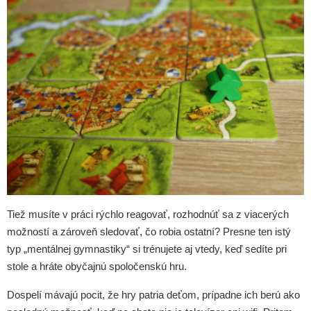
Tiež musíte v práci rýchlo reagovať, rozhodnúť sa z viacerých
možností a zároveň sledovať, čo robia ostatní? Presne ten istý
typ „mentálnej gymnastiky“ si trénujete aj vtedy, keď sedíte pri
stole a hráte obyčajnú spoločenskú hru.
Dospelí mávajú pocit, že hry patria deťom, prípadne ich berú ako