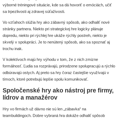
výborné tréningové situácie, kde sa dá hovoriť o emóciách, učiť
sa trpezlivosti aj zdravej súťaživosti.
Vo vzťahoch slúžia hry ako zábavný spôsob, ako odhaliť nové
stránky partnera. Niekto pri strategickej hre logicky plánuje
dopredu, niekto pri rýchlej hre ukáže rýchly postreh, niekto je
skvelý v spolupráci. Je to nenútený spôsob, ako sa spoznať aj
trochu inak.
V kolektívoch majú hry výhodu v tom, že z nich zmizne
formálnosť. Ľudia sa rozprávajú, prirodzene spolupracujú a rýchlo
odbúravajú ostych. Aj preto sa hry čoraz častejšie využívajú v
tímoch, ktoré potrebujú lepšie spolu komunikovať.
Spoločenské hry ako nástroj pre firmy,
lídrov a manažérov
Hry vo firmách už dávno nie sú len „zábavka“ na
teambuildingoch. Dobre vybraná hra dokáže odhaliť spôsob