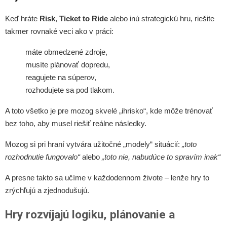
Keď hráte
Risk
,
Ticket to Ride
alebo inú strategickú hru, riešite
takmer rovnaké veci ako v práci:
máte obmedzené zdroje,
musíte plánovať dopredu,
reagujete na súperov,
rozhodujete sa pod tlakom.
A toto všetko je pre mozog skvelé „ihrisko“, kde môže trénovať
bez toho, aby musel riešiť reálne následky.
Mozog si pri hraní vytvára užitočné „modely“ situácií:
„toto
rozhodnutie fungovalo“
alebo
„toto nie, nabudúce to spravím inak“
A presne takto sa učíme v každodennom živote – lenže hry to
zrýchľujú a zjednodušujú.
Hry rozvíjajú logiku, plánovanie a