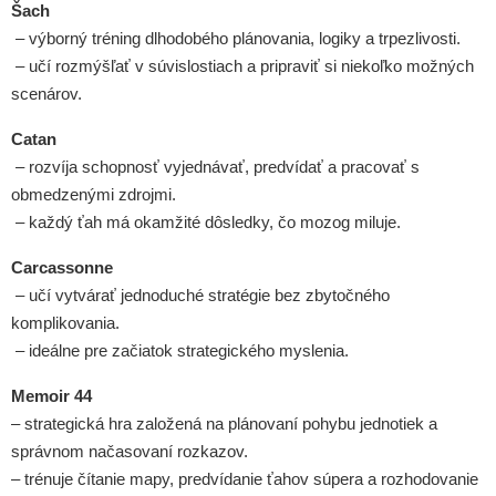
Šach
– výborný tréning dlhodobého plánovania, logiky a trpezlivosti.
– učí rozmýšľať v súvislostiach a pripraviť si niekoľko možných
scenárov.
Catan
– rozvíja schopnosť vyjednávať, predvídať a pracovať s
obmedzenými zdrojmi.
– každý ťah má okamžité dôsledky, čo mozog miluje.
Carcassonne
– učí vytvárať jednoduché stratégie bez zbytočného
komplikovania.
– ideálne pre začiatok strategického myslenia.
Memoir 44
– strategická hra založená na plánovaní pohybu jednotiek a
správnom načasovaní rozkazov.
– trénuje čítanie mapy, predvídanie ťahov súpera a rozhodovanie