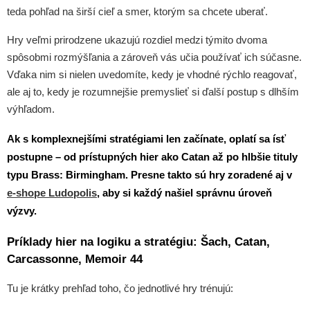
teda pohľad na širší cieľ a smer, ktorým sa chcete uberať.
Hry veľmi prirodzene ukazujú rozdiel medzi týmito dvoma
spôsobmi rozmýšľania a zároveň vás učia používať ich súčasne.
Vďaka nim si nielen uvedomíte, kedy je vhodné rýchlo reagovať,
ale aj to, kedy je rozumnejšie premyslieť si ďalší postup s dlhším
výhľadom.
Ak s komplexnejšími stratégiami len začínate, oplatí sa ísť
postupne – od prístupných hier ako
Catan
až po hlbšie tituly
typu
Brass: Birmingham
. Presne takto sú hry zoradené aj v
e-shope
Ludopolis
, aby si každý našiel správnu úroveň
výzvy.
Príklady hier na logiku a stratégiu: Šach, Catan,
Carcassonne, Memoir 44
Tu je krátky prehľad toho, čo jednotlivé hry trénujú: