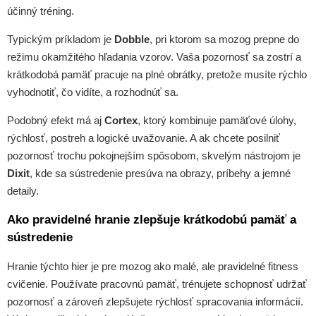
účinný tréning.
Typickým príkladom je
Dobble
, pri ktorom sa mozog prepne do
režimu okamžitého hľadania vzorov. Vaša pozornosť sa zostrí a
krátkodobá pamäť pracuje na plné obrátky, pretože musíte rýchlo
vyhodnotiť, čo vidíte, a rozhodnúť sa.
Podobný efekt má aj
Cortex
, ktorý kombinuje pamäťové úlohy,
rýchlosť, postreh a logické uvažovanie. A ak chcete posilniť
pozornosť trochu pokojnejším spôsobom, skvelým nástrojom je
Dixit
, kde sa sústredenie presúva na obrazy, príbehy a jemné
detaily.
Ako pravidelné hranie zlepšuje krátkodobú pamäť a
sústredenie
Hranie týchto hier je pre mozog ako malé, ale pravidelné fitness
cvičenie. Používate pracovnú pamäť, trénujete schopnosť udržať
pozornosť a zároveň zlepšujete rýchlosť spracovania informácií.