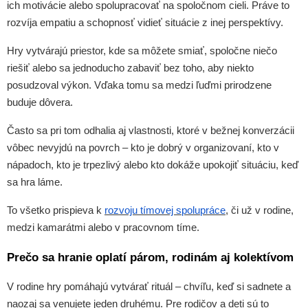
ich motivácie alebo spolupracovať na spoločnom cieli. Práve to
rozvíja empatiu a schopnosť vidieť situácie z inej perspektívy.
Hry vytvárajú priestor, kde sa môžete smiať, spoločne niečo
riešiť alebo sa jednoducho zabaviť bez toho, aby niekto
posudzoval výkon. Vďaka tomu sa medzi ľuďmi prirodzene
buduje dôvera.
Často sa pri tom odhalia aj vlastnosti, ktoré v bežnej konverzácii
vôbec nevyjdú na povrch – kto je dobrý v organizovaní, kto v
nápadoch, kto je trpezlivý alebo kto dokáže upokojiť situáciu, keď
sa hra láme.
To všetko prispieva k
rozvoju tímovej spolupráce
, či už v rodine,
medzi kamarátmi alebo v pracovnom tíme.
Prečo sa hranie oplatí párom, rodinám aj kolektívom
V rodine hry pomáhajú vytvárať rituál – chvíľu, keď si sadnete a
naozaj sa venujete jeden druhému. Pre rodičov a deti sú to