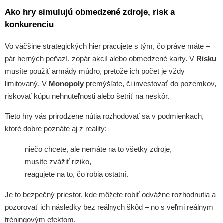
Ako hry simulujú obmedzené zdroje, risk a
konkurenciu
Vo väčšine strategických hier pracujete s tým, čo práve máte –
pár herných peňazí, zopár akcií alebo obmedzené karty. V
Risku
musíte použiť armády múdro, pretože ich počet je vždy
limitovaný. V
Monopoly
premýšľate, či investovať do pozemkov,
riskovať kúpu nehnuteľnosti alebo šetriť na neskôr.
Tieto hry vás prirodzene nútia rozhodovať sa v podmienkach,
ktoré dobre poznáte aj z reality:
niečo chcete, ale nemáte na to všetky zdroje,
musíte zvážiť riziko,
reagujete na to, čo robia ostatní.
Je to bezpečný priestor, kde môžete robiť odvážne rozhodnutia a
pozorovať ich následky bez reálnych škôd – no s veľmi reálnym
tréningovým efektom.