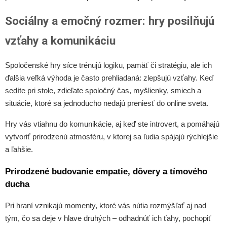
Sociálny a emočný rozmer: hry posilňujú
vzťahy a komunikáciu
Spoločenské hry síce trénujú logiku, pamäť či stratégiu, ale ich
ďalšia veľká výhoda je často prehliadaná: zlepšujú vzťahy. Keď
sedíte pri stole, zdieľate spoločný čas, myšlienky, smiech a
situácie, ktoré sa jednoducho nedajú preniesť do online sveta.
Hry vás vtiahnu do komunikácie, aj keď ste introvert, a pomáhajú
vytvoriť prirodzenú atmosféru, v ktorej sa ľudia spájajú rýchlejšie
a ľahšie.
Prirodzené budovanie empatie, dôvery a tímového
ducha
Pri hraní vznikajú momenty, ktoré vás nútia rozmýšľať aj nad
tým, čo sa deje v hlave druhých – odhadnúť ich ťahy, pochopiť