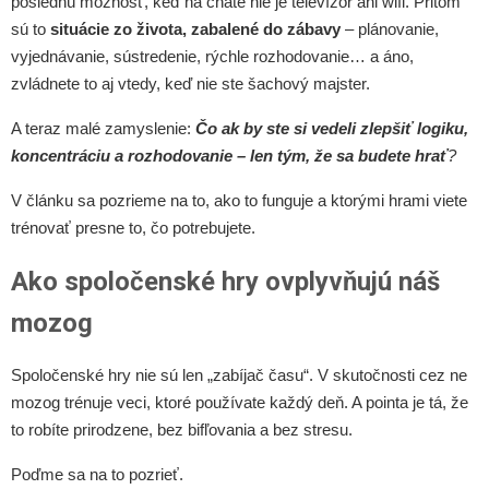
poslednú možnosť, keď na chate nie je televízor ani wifi. Pritom
sú to
situácie zo života, zabalené do zábavy
– plánovanie,
vyjednávanie, sústredenie, rýchle rozhodovanie… a áno,
zvládnete to aj vtedy, keď nie ste šachový majster.
A teraz malé zamyslenie:
Čo ak by ste si vedeli zlepšiť logiku,
koncentráciu a rozhodovanie – len tým, že sa budete hrať
?
V článku sa pozrieme na to, ako to funguje a ktorými hrami viete
trénovať presne to, čo potrebujete.
Ako spoločenské hry ovplyvňujú náš
mozog
Spoločenské hry nie sú len „zabíjač času“. V skutočnosti cez ne
mozog trénuje veci, ktoré používate každý deň. A pointa je tá, že
to robíte prirodzene, bez bifľovania a bez stresu.
Poďme sa na to pozrieť.