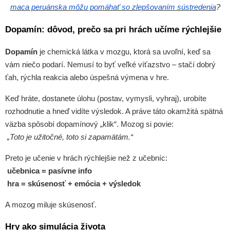
maca peruánska môžu pomáhať so zlepšovaním sústredenia
?
Dopamín: dôvod, prečo sa pri hrách učíme rýchlejšie
Dopamín
je chemická látka v mozgu, ktorá sa uvoľní, keď sa
vám niečo podarí. Nemusí to byť veľké víťazstvo – stačí dobrý
ťah, rýchla reakcia alebo úspešná výmena v hre.
Keď hráte, dostanete úlohu (postav, vymysli, vyhraj), urobíte
rozhodnutie a hneď vidíte výsledok. A práve táto okamžitá spätná
väzba spôsobí dopamínový „klik“. Mozog si povie:
„Toto je užitočné, toto si zapamätám.“
Preto je učenie v hrách rýchlejšie než z učebníc:
učebnica = pasívne info
hra = skúsenosť + emócia + výsledok
A mozog miluje skúsenosť.
Hry ako simulácia života