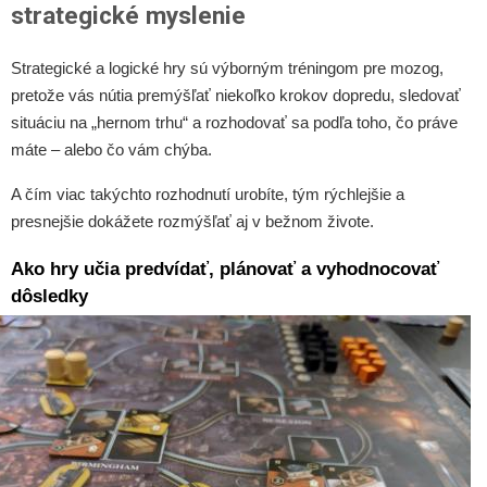
strategické myslenie
Strategické a logické hry sú výborným tréningom pre mozog,
pretože vás nútia premýšľať niekoľko krokov dopredu, sledovať
situáciu na „hernom trhu“ a rozhodovať sa podľa toho, čo práve
máte – alebo čo vám chýba.
A čím viac takýchto rozhodnutí urobíte, tým rýchlejšie a
presnejšie dokážete rozmýšľať aj v bežnom živote.
Ako hry učia predvídať, plánovať a vyhodnocovať
dôsledky