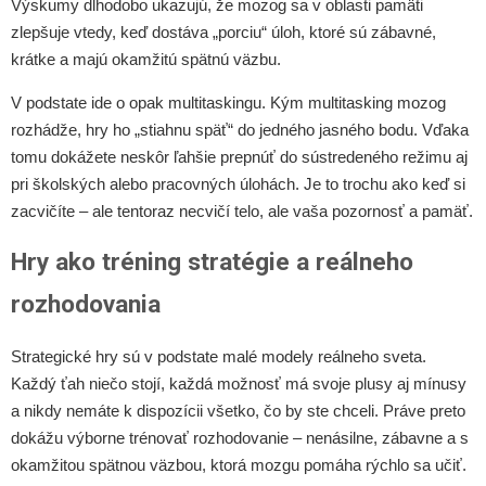
Výskumy dlhodobo ukazujú, že mozog sa v oblasti pamäti
zlepšuje vtedy, keď dostáva „porciu“ úloh, ktoré sú zábavné,
krátke a majú okamžitú spätnú väzbu.
V podstate ide o opak multitaskingu. Kým multitasking mozog
rozhádže, hry ho „stiahnu späť“ do jedného jasného bodu. Vďaka
tomu dokážete neskôr ľahšie prepnúť do sústredeného režimu aj
pri školských alebo pracovných úlohách. Je to trochu ako keď si
zacvičíte – ale tentoraz necvičí telo, ale vaša pozornosť a pamäť.
Hry ako tréning stratégie a reálneho
rozhodovania
Strategické hry sú v podstate malé modely reálneho sveta.
Každý ťah niečo stojí, každá možnosť má svoje plusy aj mínusy
a nikdy nemáte k dispozícii všetko, čo by ste chceli. Práve preto
dokážu výborne trénovať rozhodovanie – nenásilne, zábavne a s
okamžitou spätnou väzbou, ktorá mozgu pomáha rýchlo sa učiť.