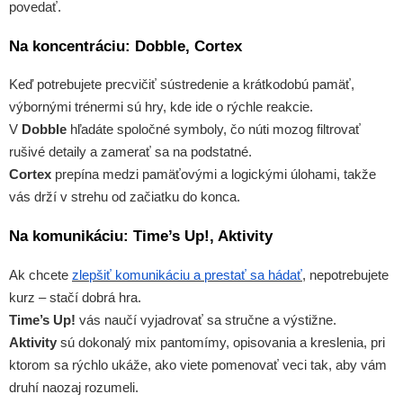
povedať.
Na koncentráciu: Dobble, Cortex
Keď potrebujete precvičiť sústredenie a krátkodobú pamäť,
výbornými trénermi sú hry, kde ide o rýchle reakcie.
V
Dobble
hľadáte spoločné symboly, čo núti mozog filtrovať
rušivé detaily a zamerať sa na podstatné.
Cortex
prepína medzi pamäťovými a logickými úlohami, takže
vás drží v strehu od začiatku do konca.
Na komunikáciu: Time’s Up!, Aktivity
Ak chcete
zlepšiť komunikáciu a prestať sa hádať
, nepotrebujete
kurz – stačí dobrá hra.
Time’s Up!
vás naučí vyjadrovať sa stručne a výstižne.
Aktivity
sú dokonalý mix pantomímy, opisovania a kreslenia, pri
ktorom sa rýchlo ukáže, ako viete pomenovať veci tak, aby vám
druhí naozaj rozumeli.