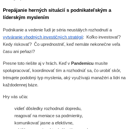
Prepájanie herných situácií s podnikateľským a
líderským myslením
Podnikanie a vedenie ľudí je séria neustálych rozhodnutí a
vytváranie vhodných investičných stratégií
: Koľko investovať?
Kedy riskovať? Čo uprednostniť, keď nemáte nekonečne veľa
času ani peňazí?
Presne toto riešite aj v hrách. Keď v
Pandemicu
musíte
spolupracovať, koordinovať tím a rozhodnúť sa, čo urobiť skôr,
trénujete podobný typ myslenia, aký využívajú manažéri a lídri na
každodennej báze.
Hry vás učia:
vidieť dôsledky rozhodnutí dopredu,
reagovať na meniace sa podmienky,
komunikovať jasne a efektívne,