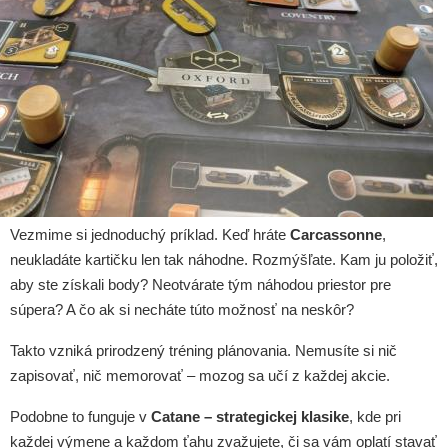
Vezmime si jednoduchý príklad. Keď hráte
Carcassonne
,
neukladáte kartičku len tak náhodne. Rozmýšľate. Kam ju položiť,
aby ste získali body? Neotvárate tým náhodou priestor pre
súpera? A čo ak si necháte túto možnosť na neskôr?
Takto vzniká prirodzený tréning plánovania. Nemusíte si nič
zapisovať, nič memorovať – mozog sa učí z každej akcie.
Podobne to funguje v
Catane – strategickej klasike
, kde pri
každej výmene a každom ťahu zvažujete, či sa vám oplatí stavať