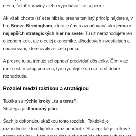
cestu, šetriť suroviny alebo vyjednávať so súpermi.
Ak však chcete ísť ešte hlbšie, presne ten istý princíp nájdete aj v
hre
Brass: Birmingham
, ktorá je často označovaná ako
jedna z
najlepších strategických hier na svete
. Tu už nerozhodujete len
o jednom kole, ale o celej ekonomike, dlhodobých investíciách a
načasovaní, ktoré ovplyvní celú partiu.
A presne tu sa trénuje schopnosť predvídať dôsledky. Čím viac
možností mozog porovná, tým rýchlejšie sa učí robiť dobré
rozhodnutia.
Rozdiel medzi taktikou a stratégiou
Taktika sú
rýchle kroky „tu a teraz“
.
Stratégia je
dlhodobý plán
.
Šach je dokonalou ukážkou tohto rozdielu. Taktické je
rozhodnutie, ktorú figúrku teraz ochránite. Strategické je celkové