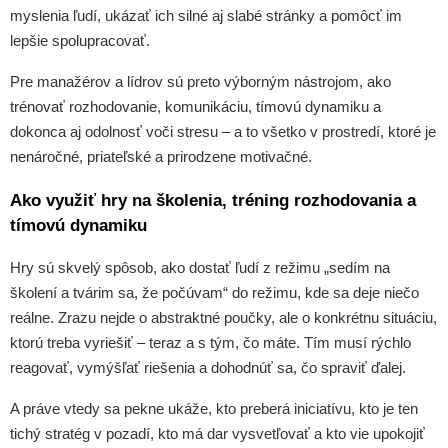
myslenia ľudí, ukázať ich silné aj slabé stránky a pomôcť im
lepšie spolupracovať.
Pre manažérov a lídrov sú preto výborným nástrojom, ako
trénovať rozhodovanie, komunikáciu, tímovú dynamiku a
dokonca aj odolnosť voči stresu – a to všetko v prostredí, ktoré je
nenáročné, priateľské a prirodzene motivačné.
Ako využiť hry na školenia, tréning rozhodovania a
tímovú dynamiku
Hry sú skvelý spôsob, ako dostať ľudí z režimu „sedím na
školení a tvárim sa, že počúvam“ do režimu, kde sa deje niečo
reálne. Zrazu nejde o abstraktné poučky, ale o konkrétnu situáciu,
ktorú treba vyriešiť – teraz a s tým, čo máte. Tím musí rýchlo
reagovať, vymýšľať riešenia a dohodnúť sa, čo spraviť ďalej.
A práve vtedy sa pekne ukáže, kto preberá iniciatívu, kto je ten
tichý stratég v pozadí, kto má dar vysvetľovať a kto vie upokojiť