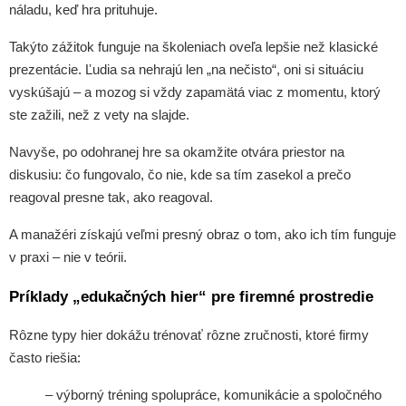
náladu, keď hra prituhuje.
Takýto zážitok funguje na školeniach oveľa lepšie než klasické
prezentácie. Ľudia sa nehrajú len „na nečisto“, oni si situáciu
vyskúšajú – a mozog si vždy zapamätá viac z momentu, ktorý
ste zažili, než z vety na slajde.
Navyše, po odohranej hre sa okamžite otvára priestor na
diskusiu: čo fungovalo, čo nie, kde sa tím zasekol a prečo
reagoval presne tak, ako reagoval.
A manažéri získajú veľmi presný obraz o tom, ako ich tím funguje
v praxi – nie v teórii.
Príklady „edukačných hier“ pre firemné prostredie
Rôzne typy hier dokážu trénovať rôzne zručnosti, ktoré firmy
často riešia:
– výborný tréning spolupráce, komunikácie a spoločného