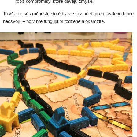
robiť kompromisy, ktoré dávajú zmysel.
To všetko sú zručnosti, ktoré by ste si z učebnice pravdepodobne
neosvojili – no v hre fungujú prirodzene a okamžite.