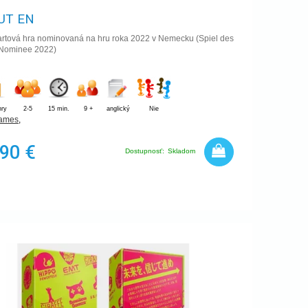
UT EN
artová hra nominovaná na hru roka 2022 v Nemecku (Spiel des
 Nominee 2022)
hry
2-5
15 min.
9 +
anglický
Nie
Games
,
,90 €
Dostupnosť:
Skladom