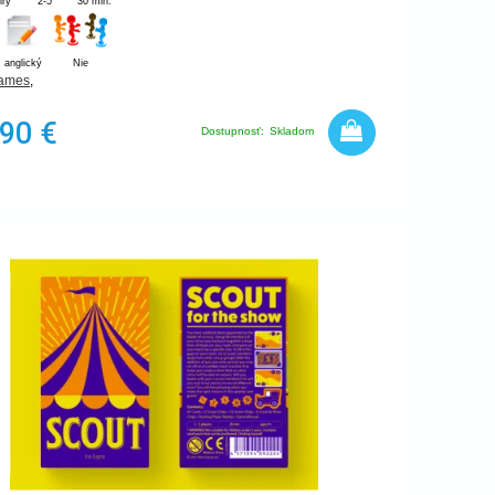
hry
2-5
30 min.
anglický
Nie
Games
,
,90 €
Dostupnosť:
Skladom