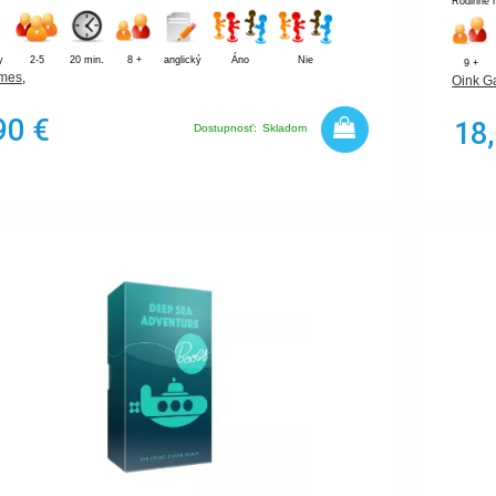
Rodinné 
y
2-5
20 min.
8 +
anglický
Áno
Nie
9 +
mes
,
Oink 
90 €
18
Dostupnosť:
Skladom