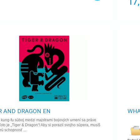
17
R AND DRAGON EN
WHA
 kung-fu súboj medzi majstrami bojových umení sa práve
Toto je „Tiger & Dragon“! Aby si porazil svojho súpera, musíš
orú schopnosť ...