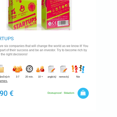
RTUPS
re six companies that will change the world as we know it! You
part of their success and be an investor. Try to become rich by
the right decisions!
náročných
3-7
20 min.
10 +
anglický
nemecký
Nie
Games
,
,90 €
Dostupnosť:
Skladom