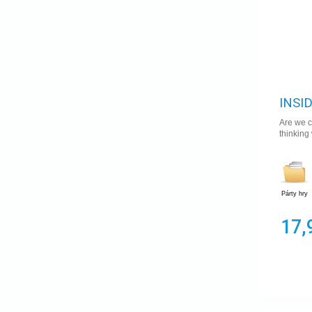
INSI
Are we c
thinking
Párty hry
17,