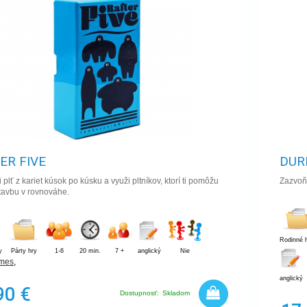
ER FIVE
DUR
 plť z kariet kúsok po kúsku a využi pltníkov, ktorí ti pomôžu
Zazvoň
tavbu v rovnováhe.
Rodinné 
y
Párty hry
1-6
20 min.
7 +
anglický
Nie
mes
,
anglický
90 €
Dostupnosť:
Skladom