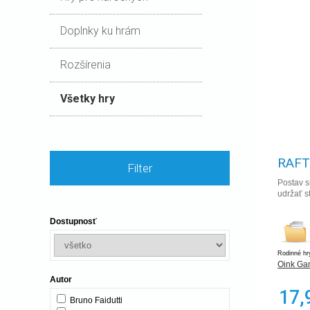
Doplnky ku hrám
Rozšírenia
Všetky hry
RAFT
Filter
Postav si
udržať s
Dostupnosť
Rodinné hr
Oink Ga
Autor
17,
Bruno Faidutti