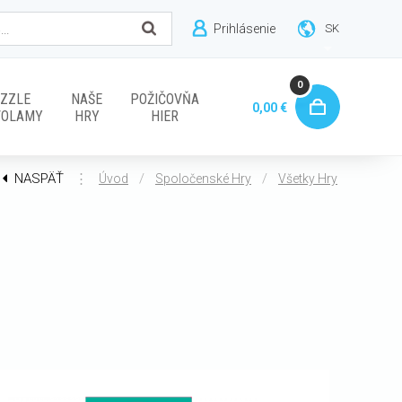
Prihlásenie
SK
0
ZZLE
NAŠE
POŽIČOVŇA
0,00 €
VOLAMY
HRY
HIER
NASPÄŤ
⋮
/
/
Úvod
Spoločenské Hry
Všetky Hry