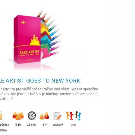
KE ARTIST GOES TO NEW YORK
párty hra pre väčší počet hráčov, kde všetci kreslia spoločne
rázok, ale jeden z hráčov je falošný umelec a vôbec nevie o
zok ide!
ročných
5-10
15 min.
8 +
anglický
Nie
mes
,