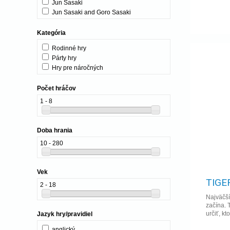
Jun Sasaki
Jun Sasaki and Goro Sasaki
Kategória
Rodinné hry
Párty hry
Hry pre náročných
Počet hráčov
1 - 8
Doba hrania
10 - 280
Vek
TIGE
2 - 18
Najväčší
začína. 
určiť, kt
Jazyk hry/pravidiel
anglický