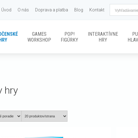
Úvod
O nás
Doprava a platba
Blog
Kontakt
OČENSKÉ
GAMES
POP!
INTERAKTÍVNE
PU
HRY
WORKSHOP
FIGÚRKY
HRY
HLA
y hry