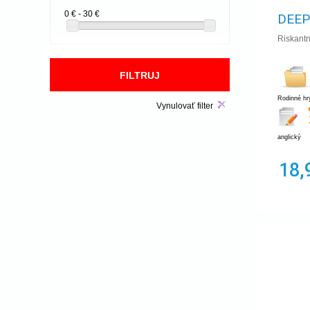
abstraktná
0 € - 30 €
DEEP
dedukcia
Hand management
Riskantn
Rodinné hr
Vynulovať filter
anglický
18,