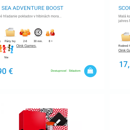
 SEA ADVENTURE BOOST
SCO
é hľadanie pokladov v hlbinách mora...
Malá k
jahres
y
Párty hry
2-6
30 min.
8 +
Oink Games
,
Rodinné 
Oink 
Nie
17
90 €
Dostupnosť:
Skladom