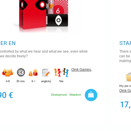
DER EN
STA
ontrolled by what we hear and what we see, even while
There a
 we decide freely?
can be 
making 
Oink Games
,
4-8
30 min.
9 +
anglický
Nie
Hry pre 
Oink 
90 €
Dostupnosť:
Skladom
17