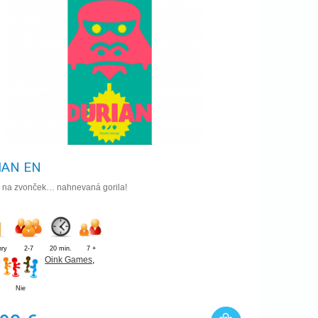
IAN EN
 na zvonček… nahnevaná gorila!
hry
2-7
20 min.
7 +
Oink Games
,
Nie