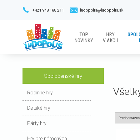
+421 948 188 211
ludopolis@ludopolis.sk
TOP
HRY
SPOL
NOVINKY
V AKCII
Spoločenské hry
Všetk
Rodinné hry
Detské hry
Párty hry
Hry pre náročných