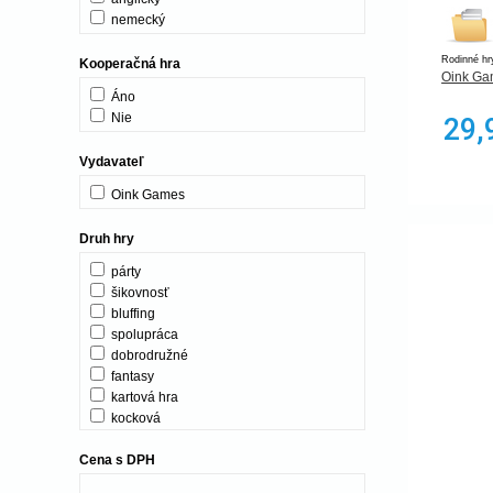
nemecký
Rodinné hr
Kooperačná hra
Oink Ga
Áno
Nie
29,
Vydavateľ
Oink Games
Druh hry
párty
šikovnosť
bluffing
spolupráca
dobrodružné
fantasy
kartová hra
kocková
Mini hra
Cena s DPH
tímy
Veľa hráčov