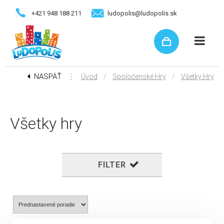
+421 948 188 211
ludopolis@ludopolis.sk
NASPÄŤ
⋮
/
/
Úvod
Spoločenské Hry
Všetky Hry
Všetky hry
FILTER