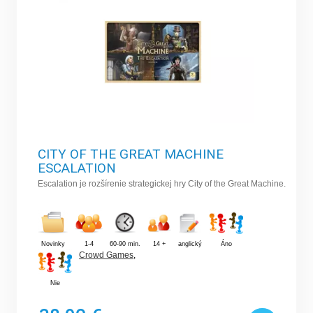
CITY OF THE GREAT MACHINE
ESCALATION
Escalation je rozšírenie strategickej hry City of the Great Machine.
Novinky
1-4
60-90 min.
14 +
anglický
Áno
Crowd Games
,
Nie