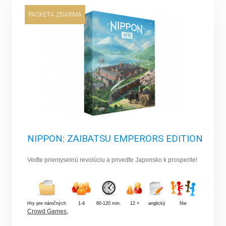
PACKETA ZDARMA
NIPPON: ZAIBATSU EMPERORS EDITION
Veďte priemyselnú revolúciu a priveďte Japonsko k prosperite!
Hry pre náročných
1-4
60-120 min.
12 +
anglický
Nie
Crowd Games
,