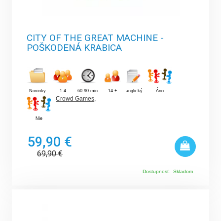
CITY OF THE GREAT MACHINE -
POŠKODENÁ KRABICA
Novinky
1-4
60-90 min.
14 +
anglický
Áno
Crowd Games
,
Nie
59,90 €
69,90
€
Dostupnosť:
Skladom