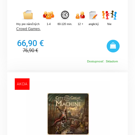
Hry pre náročných
1-4
60-120 min.
12 +
anglický
Nie
Crowd Games
,
66,90 €
76,90
€
Dostupnosť:
Skladom
AKCIA