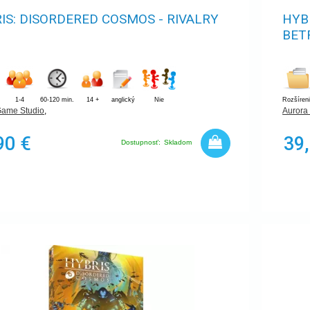
IS: DISORDERED COSMOS - RIVALRY
HYB
BET
1-4
60-120 min.
14 +
anglický
Nie
Rozšíren
Game Studio
,
Aurora
90 €
39
Dostupnosť:
Skladom