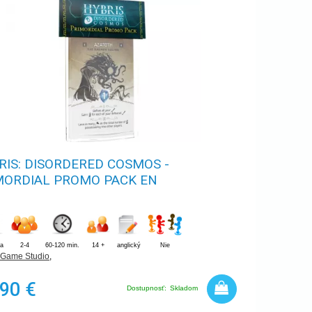
RIS: DISORDERED COSMOS -
MORDIAL PROMO PACK EN
ia
2-4
60-120 min.
14 +
anglický
Nie
 Game Studio
,
,90 €
Dostupnosť:
Skladom