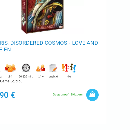
RIS: DISORDERED COSMOS - LOVE AND
E EN
ia
2-4
60-120 min.
14 +
anglický
Nie
 Game Studio
,
,90 €
Dostupnosť:
Skladom