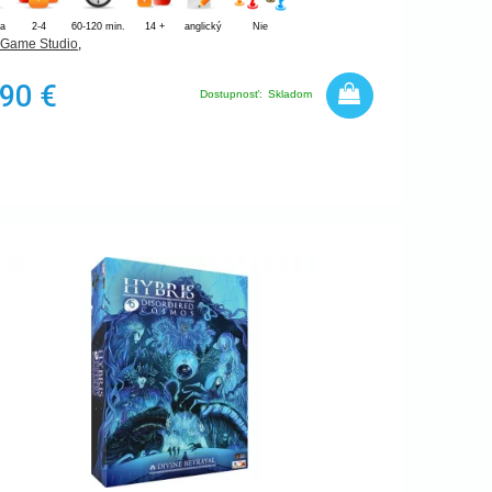
ia
2-4
60-120 min.
14 +
anglický
Nie
 Game Studio
,
,90 €
Dostupnosť:
Skladom