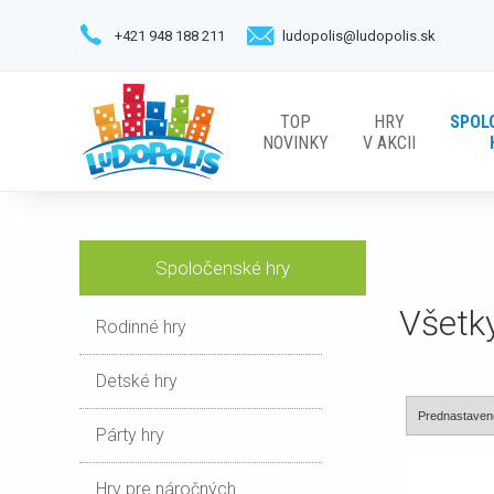
+421 948 188 211
ludopolis@ludopolis.sk
TOP
HRY
SPOL
NOVINKY
V AKCII
Spoločenské hry
Všetk
Rodinné hry
Detské hry
Párty hry
Hry pre náročných