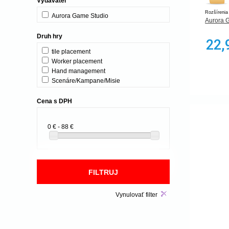
Vydavateľ
Rozšírenia
Aurora Game Studio
Aurora 
Druh hry
22,
tile placement
Worker placement
Hand management
Scenáre/Kampane/Misie
Cena s DPH
0 € - 88 €
Vynulovať filter