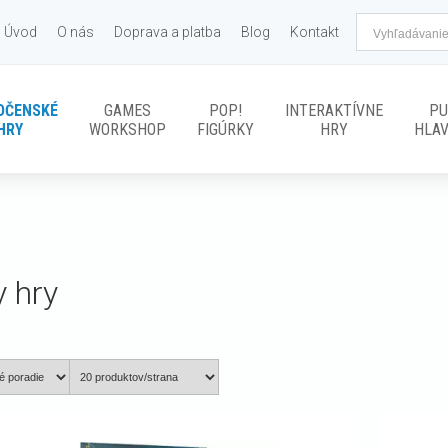
Úvod
O nás
Doprava a platba
Blog
Kontakt
OČENSKÉ
GAMES
POP!
INTERAKTÍVNE
PU
HRY
WORKSHOP
FIGÚRKY
HRY
HLA
y hry