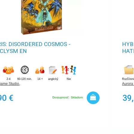
IS: DISORDERED COSMOS -
HYB
CLYSM EN
HAT
2-4
60-120 min.
14 +
anglický
Nie
Rozšíren
Game Studio
,
Aurora
90 €
39
Dostupnosť:
Skladom