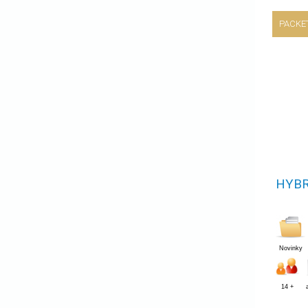
PACKE
HYBR
Novinky
14 +