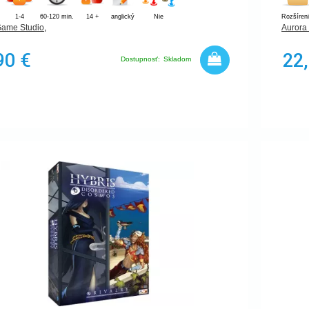
1-4
60-120 min.
14 +
anglický
Nie
Rozšíren
Game Studio
,
Aurora
90 €
22
Dostupnosť:
Skladom