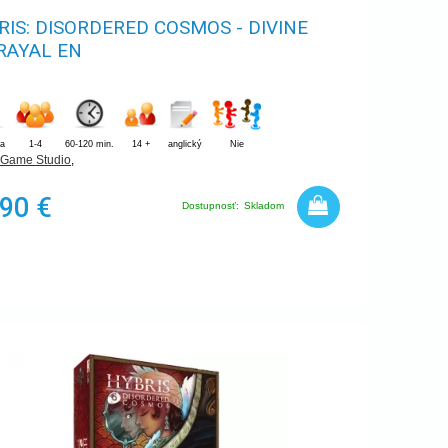
RIS: DISORDERED COSMOS - DIVINE
RAYAL EN
ia
1-4
60-120 min.
14 +
anglický
Nie
 Game Studio
,
,90 €
Dostupnosť:
Skladom