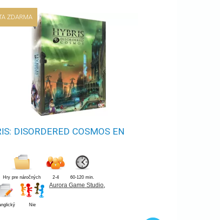
TA ZDARMA
IS: DISORDERED COSMOS EN
Hry pre náročných
2-4
60-120 min.
Aurora Game Studio
,
anglický
Nie