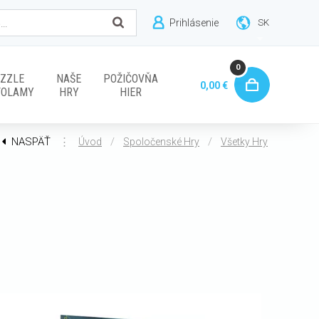
Prihlásenie
SK
0
ZZLE
NAŠE
POŽIČOVŇA
0,00 €
VOLAMY
HRY
HIER
NASPÄŤ
⋮
/
/
Úvod
Spoločenské Hry
Všetky Hry