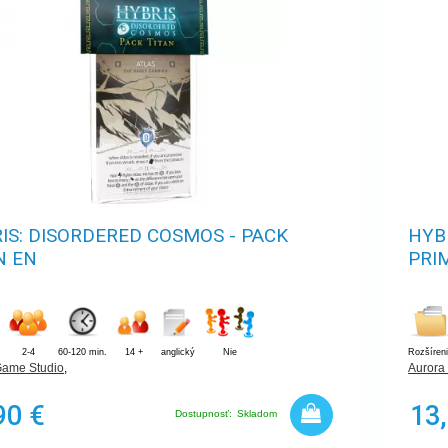
IS: DISORDERED COSMOS - PACK
HYB
N EN
PRI
2-4
60-120 min.
14 +
anglický
Nie
Rozšíren
Game Studio
,
Aurora
90 €
13
Dostupnosť:
Skladom