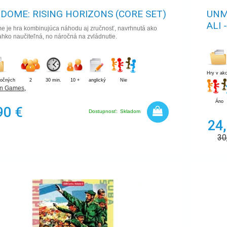
DOME: RISING HORIZONS (CORE SET)
UNM
ALI 
 je hra kombinujúca náhodu aj zručnosť, navrhnutá ako
ľahko naučiteľná, no náročná na zvládnutie.
Hry v akc
ročných
2
30 min.
10 +
anglický
Nie
an Games
,
Áno
90 €
Dostupnosť:
Skladom
24
30