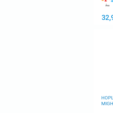
Áno
32,
HOPL
MIG