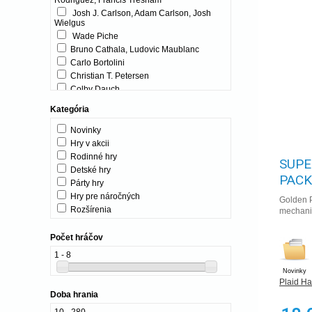
Rodriguez, Francis Tresham
Josh J. Carlson, Adam Carlson, Josh
Wielgus
Wade Piche
Bruno Cathala, Ludovic Maublanc
Carlo Bortolini
Christian T. Petersen
Colby Dauch
Cole Wehrle
Kategória
Daniel Piechnick
Games Workshop
Novinky
Gary Arant, Justin Gary
Hry v akcii
Gricha German
Rodinné hry
SUPE
Ian Brody
Detské hry
PAC
Isaac Childres
Párty hry
Jason Hager, Darren Reckner
Hry pre náročných
Golden P
Josh Carlson, Adam Carlson
Rozšírenia
mechanik
Josh J. Carlson, Adam Carlson, Logan
Giannini
Počet hráčov
Josh J. Carlson, Adam Carlson, Logan
Giannini, Josh Wielgus
1 - 8
Lukas Zach a Michael Palm
Novinky
Lukasz Woźniak
Plaid H
Luke Laurie
Doba hrania
Matthew Dunstan
10 - 280