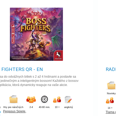
 FIGHTERS QR - EN
RAD
sa do odvážnych bitiek s 2 až 4 hrdinami a postavte sa
 jedinečným a inteligentným bossom! Každého z bossov
plikácia, ktorá dynamicky reaguje na vaše akcie.
Novinky
y
Hry pre náročných
2-4
40-60 min.
10 +
anglický
14 +
Pegasus Spiele
,
Tlama