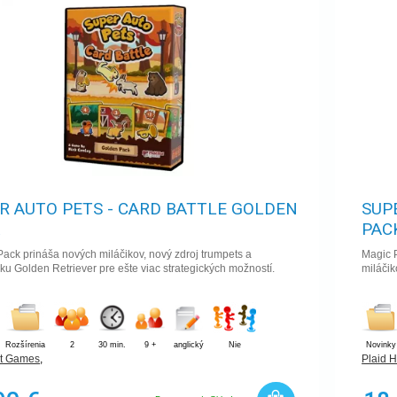
R AUTO PETS - CARD BATTLE GOLDEN
SUP
K
PAC
ack prináša nových miláčikov, nový zdroj trumpets a
Magic 
u Golden Retriever pre ešte viac strategických možností.
miláčik
Rozšírenia
2
30 min.
9 +
anglický
Nie
Novinky
at Games
,
Plaid 