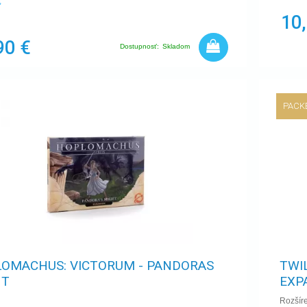
10
90 €
Dostupnosť:
Skladom
PACK
OMACHUS: VICTORUM - PANDORAS
TWI
HT
EXP
Rozšíre