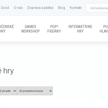
Úvod
O nás
Doprava a platba
Blog
Kontakt
OČENSKÉ
GAMES
POP!
INTERAKTÍVNE
PU
HRY
WORKSHOP
FIGÚRKY
HRY
HLA
 hry