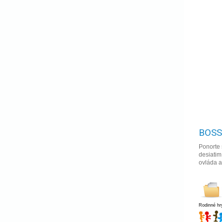
BOSS
Ponorte 
desiatim
ovláda a
Rodinné hr