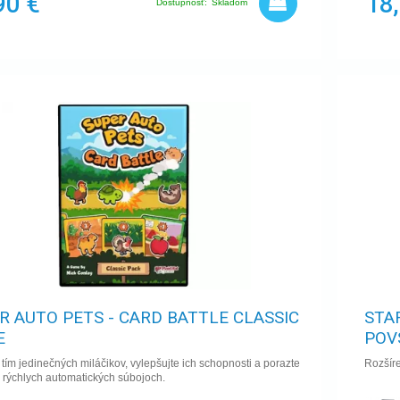
90 €
18
Dostupnosť:
Skladom
R AUTO PETS - CARD BATTLE CLASSIC
STA
E
POV
 tím jedinečných miláčikov, vylepšujte ich schopnosti a porazte
Rozšír
 rýchlych automatických súbojoch.