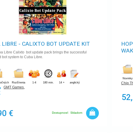
 LIBRE - CALIXTO BOT UPDATE KIT
HOP
WAK
 Libre Calixto bot update pack brings the successful
 bot system to Cuba Libre.
Novinky
ročných
Rozšírenia
1-4
180 min.
14 +
anglický
Chip T
GMT Games
,
52
90 €
Dostupnosť:
Skladom