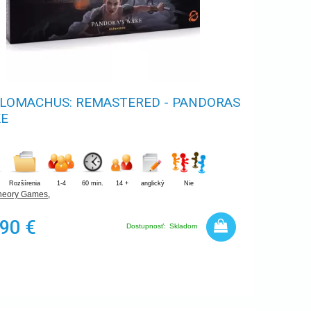
LOMACHUS: REMASTERED - PANDORAS
E
Rozšírenia
1-4
60 min.
14 +
anglický
Nie
heory Games
,
,90 €
Dostupnosť:
Skladom