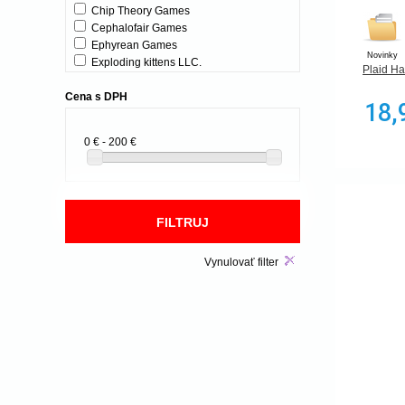
Chip Theory Games
Cephalofair Games
Ephyrean Games
Novinky
Exploding kittens LLC.
Plaid H
Fantasy Flight Games
Cena s DPH
Fox in the box
18,
Games Workshop
GMT Games
0 € - 200 €
Indie Boards and Cards
Iello
Jumbo
Le Scorpion Masqué
Matagot
MINDOK s.r.o.
Mondo Games
Vynulovať filter
Pegasus Spiele
Plaid Hat Games
Pokemon
Portal Games
Rebellion Unplugged
Red Raven Games
Restoration Games
RexHry.cz