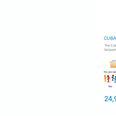
CUBA
The Cuba
Jacquard
Hry pre ná
Nie
24,