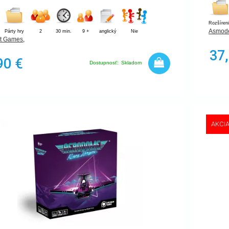
Rozšíren
Asmode
Párty hry
2
30 min.
9 +
anglický
Nie
at Games
,
37
90 €
Dostupnosť:
Skladom
AKCI