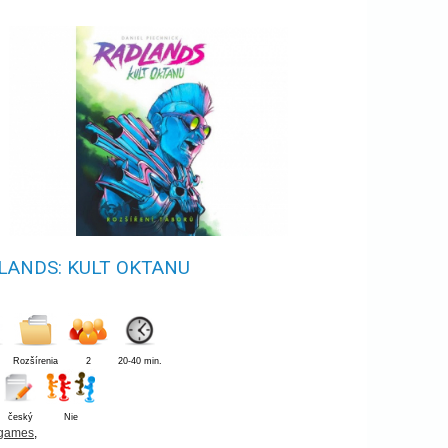
LANDS: KULT OKTANU
Rozšírenia
2
20-40 min.
český
Nie
 games
,