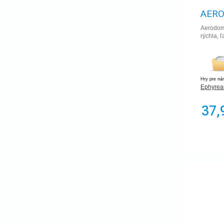
Salt & Pepper Games
Tlama games
AERO
Worthington Publishing
Aerodome
rýchla, 
Hry pre ná
Ephyre
37,