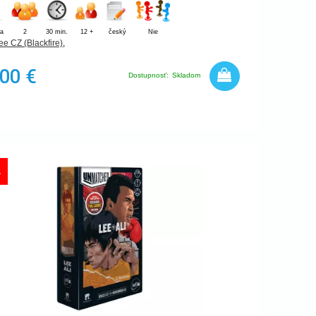
ia
2
30 min.
12 +
český
Nie
e CZ (Blackfire)
,
,00 €
Dostupnosť:
Skladom
A