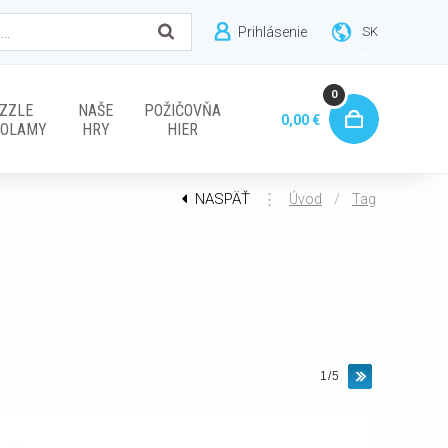
Prihlásenie
SK
0
ZZLE
NAŠE
POŽIČOVŇA
0,00 €
VOLAMY
HRY
HIER
NASPÄŤ
⋮
/
Úvod
Tag
1/5