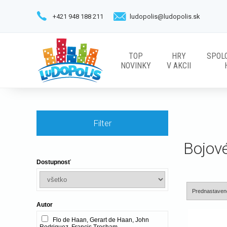
+421 948 188 211
ludopolis@ludopolis.sk
TOP
HRY
SPOL
NOVINKY
V AKCII
Filter
Bojové
Dostupnosť
Autor
Flo de Haan, Gerart de Haan, John