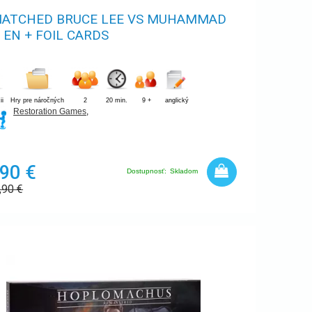
ATCHED BRUCE LEE VS MUHAMMAD
- EN + FOIL CARDS
ii
Hry pre náročných
2
20 min.
9 +
anglický
Restoration Games
,
,90 €
Dostupnosť:
Skladom
,90
€