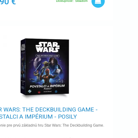
,90 €
Dostupnosť:
Skladom
R WARS: THE DECKBUILDING GAME -
STALCI A IMPÉRIUM - POSILY
enie pre prvú základnú hru Star Wars: The Deckbuilding Game.