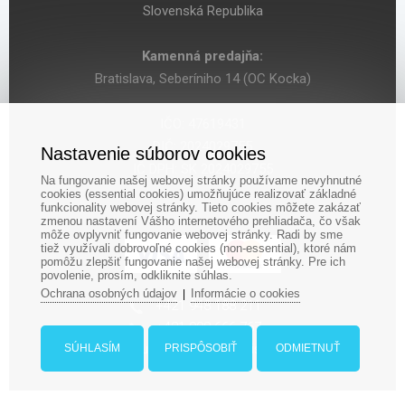
Slovenská Republika
Kamenná predajňa:
Bratislava, Seberíniho 14 (OC Kocka)
IČO: 47619431
DIČ: 2024029755
Nastavenie súborov cookies
IČ DPH: SK 2024029755
Na fungovanie našej webovej stránky používame nevyhnutné
cookies (essential cookies) umožňujúce realizovať základné
funkcionality webovej stránky. Tieto cookies môžete zakázať
zmenou nastavení Vášho internetového prehliadača, čo však
môže ovplyvniť fungovanie webovej stránky. Radi by sme
tiež využívali dobrovoľné cookies (non-essential), ktoré nám
pomôžu zlepšiť fungovanie našej webovej stránky. Pre ich
povolenie, prosím, odkliknite súhlas.
Ochrana osobných údajov
Informácie o cookies
|
‎+421 948 188 211
+421 908 666 767
ludopolis@ludopolis.sk
SÚHLASÍM
PRISPÔSOBIŤ
ODMIETNUŤ