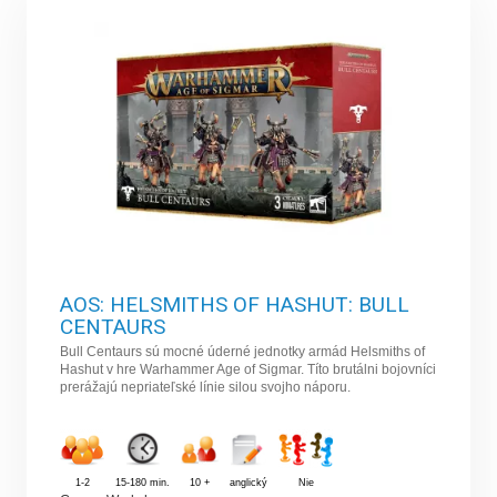
AOS: HELSMITHS OF HASHUT: BULL
CENTAURS
Bull Centaurs sú mocné úderné jednotky armád Helsmiths of
Hashut v hre Warhammer Age of Sigmar. Títo brutálni bojovníci
prerážajú nepriateľské línie silou svojho náporu.
1-2
15-180 min.
10 +
anglický
Nie