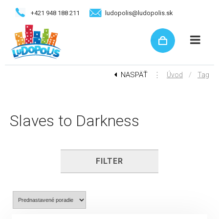
+421 948 188 211
ludopolis@ludopolis.sk
NASPÄŤ
⋮
/
Úvod
Tag
Slaves to Darkness
FILTER