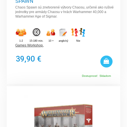
SPAWN
Chaos Spawn sú znetvorené výtvory Chaosu, určené ako rušivé
jednotky pre armády Chaosu v hrách Warhammer 40,000 a
Warhammer Age of Sigmar.
1-2
15-180 min.
10 +
anglický
Nie
Games Workshop
,
39,90 €
Dostupnosť:
Skladom