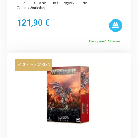
1-2
15-180 min.
10 +
anglický
Nie
Games Workshop
,
121,90 €
Dostupnosť:
Skladom
PACKETA ZDARMA