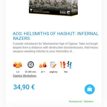
AOS: HELSMITHS OF HASHUT: INFERNAL
RAZERS
5 plastic miniatures for Warhammer Age of Sigmar. Take out tough
targets from a distance with destructive blunderbusses. Add heavy
weapon-wielding infantry to your Helsmiths of ...
1-2
15-180 min.
10 +
anglický
Nie
Games Workshop
,
34,90 €
Dostupnosť:
Skladom