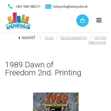
+421 948 188 211
ludopolis@ludopolis.sk
NASPÄŤ
⋮
/
/
Úvod
Spoločenské Hry
Hry Pre
Náročných
1989 Dawn of
Freedom 2nd. Printing