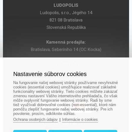
LUDOPOLIS
Ludopolis, s.r.o., Jégého 14
821 08 Bratislava
Slovenská Republika
Kamenná predajňa:
Bratislava, Seberíniho 14 (OC Kocka)
IČO: 47619431
DIČ: 2024029755
Nastavenie súborov cookies
IČ DPH: SK 2024029755
Na fungovanie našej webovej stránky používame nevyhnutné
cookies (essential cookies) umožňujúce realizovať základné
funkcionality webovej stránky. Tieto cookies môžete zakázať
zmenou nastavení Vášho internetového prehliadača, čo však
môže ovplyvniť fungovanie webovej stránky. Radi by sme
tiež využívali dobrovoľné cookies (non-essential), ktoré nám
pomôžu zlepšiť fungovanie našej webovej stránky. Pre ich
povolenie, prosím, odkliknite súhlas.
Ochrana osobných údajov
Informácie o cookies
|
‎+421 948 188 211
+421 908 666 767