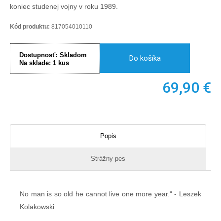
koniec studenej vojny v roku 1989.
Kód produktu:
817054010110
Dostupnosť:
Skladom
Do košíka
Na sklade:
1
kus
69,90
€
Popis
Strážny pes
No man is so old he cannot live one more year." - Leszek
Kolakowski