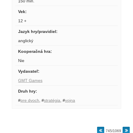
150 min.
Vek
:
12 +
Jazyk hry/pravidiel
:
anglický
Kooperačná hra
:
Nie
Vydavateľ
:
GMT Games
Druh hry
:
#
pre dvoch
,
#
stratégia
,
#
vojna
745/1069