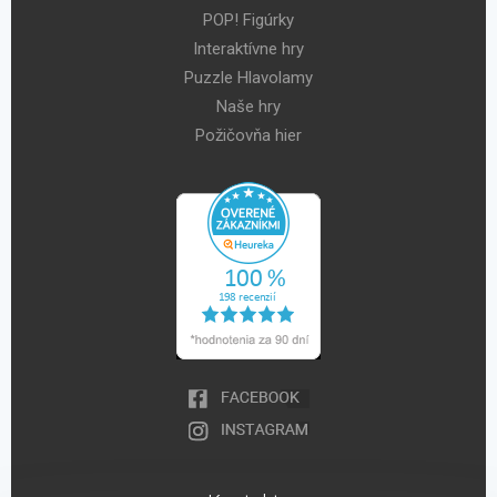
ukladanie hry zvládnete za pár minút, pretože všetko má svoje
POP! Figúrky
miesto.
Interaktívne hry
Zberatelia určite ocenia aj obaly na karty, najmä ak vlastnia
Puzzle Hlavolamy
vzácne balíčky kariet. Obaly ich chránia proti nečistotám,
Naše hry
ošúchaniu, poliatiu a výrazne predĺžia ich životnosť. Navyše sa
Požičovňa hier
obalené karty lepšie miešajú a zdvíhajú zo stola. Obaly sa líšia
predovšetkým veľkosťou a hrúbkou. Na naozaj zberateľské
kúsky sú tu potom zakladače na karty do zberateľského albumu.
Eva Dedinská, Obsahový špecialista na optimalizáciu webov z
PoctiveSEO
Zdroje:
https://www.interaction-design.org/literature/article/a-brief-
history-of-games
https://medium.com/@peterattia/the-full-history-of-board-
games-5e622811ce89
https://buckslib.org/benefits-of-playing-board-games/
https://bandpassdesign.com/blogs/news/benefits-of-board-
games