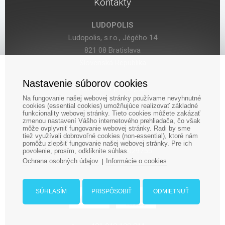
Kontakty
https://boardgamesisland.medium.com/how-to-choose-board-
games-for-the-office-7aeeab6efd
LUDOPOLIS
Ludopolis, s.r.o., Jégého 14
https://boardgamegeek.com/browse/boardgamecategory
821 08 Bratislava
https://www.dicebreaker.com/categories/board-game/how-
Slovenská Republika
to/board-game-types-explained
https://boardgamesland.com/different-types-of-board-games/
Nastavenie súborov cookies
Kamenná predajňa:
Na fungovanie našej webovej stránky používame nevyhnutné
Bratislava, Seberíniho 14 (OC Kocka)
cookies (essential cookies) umožňujúce realizovať základné
funkcionality webovej stránky. Tieto cookies môžete zakázať
zmenou nastavení Vášho internetového prehliadača, čo však
IČO: 47619431
môže ovplyvniť fungovanie webovej stránky. Radi by sme
tiež využívali dobrovoľné cookies (non-essential), ktoré nám
DIČ: 2024029755
pomôžu zlepšiť fungovanie našej webovej stránky. Pre ich
IČ DPH: SK 2024029755
povolenie, prosím, odkliknite súhlas.
Ochrana osobných údajov
Informácie o cookies
|
SÚHLASÍM
PRISPÔSOBIŤ
ODMIETNUŤ