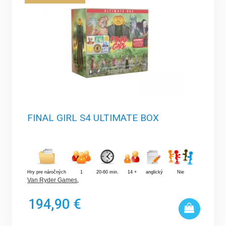
Abstraktné hry
Abstraktné hry nemajú žiadnu tému, dej ani príbeh. Základom je
hracia doska, na ktorej sú políčka zvyčajne geometrického alebo
abstraktného tvaru. Hra má základné pravidlá, ktorými sa riadia
všetci hráči. Medzi abstraktné hry sa radia aj klasické hry ako
Šach či Dáma, ale napríklad aj Azul.
Blafovacie hry
Blafovacie spoločenské hry sú napríklad kartové hry, ktoré
zahŕňajú prvok blafovania s úmyslom uhádnuť kartu alebo karty,
ktoré má konkrétny hráč. Ďalším príkladom blafovania sú hry na
FINAL GIRL S4 ULTIMATE BOX
uhádnutie zradcu v skupine. V blafovacích hrách hráči musia
svojich spoluhráčov oklamať, aby dosiahli svoje ciele. Všetky
tieto hry zahŕňajú skryté informácie a elementy.
Budovateľské/Civilizačné hry
Hry pre náročných
1
20-60 min.
14 +
anglický
Nie
Hráči riadia istú skupinu ľudí. Cieľom každého hráča je
Van Ryder Games
,
zamestnať občanov spôsobmi, ktoré sú prospešné pre
spoločnosť, a nechať ich napredovať v priebehu hry tak, aby ich
194,90 €
civilizácia získala prevahu nad ostatnými. Budovať svoju
spoločnosť môžu nezávisle, alebo prostredníctvom vojny a