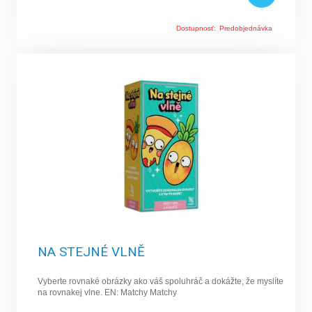
určitých písmen. Každé písmeno má určenú bodovú hodnotu.
Vyhráva ten, kto po zaplnení hracieho poľa získal najviac bodov.
Dostupnosť:
Predobjednávka
Hra Tik tak Bum!
Pointou hry je nájsť slová podľa nápovede z kartičky. Hráči
postupne hovoria slová, ktoré sa nesmú opakovať, pritom si
podávajú tikajúcu bombu. Komu v rukách bomba vybuchne?
Táto hra je nápomocná aj pri výučbe cudzích slov, stačí sa
dohodnúť, že platia iba anglické či nemecké výrazy a pod.
Hra
Dobble
Dobble je vynikajúca postrehová hra, určená pre hráčov od veku
6 rokov. Hrať môžu dvaja až ôsmi hráči. Táto hra obsahuje 55
kariet s rôznymi obrázkami. Variácií hry je 5, avšak v každej z
nich ide o rýchlosť a postreh.
Ďalšie obľúbené hry
NA STEJNÉ VLNĚ
● Šachy, dáma
● Uno karty
Vyberte rovnaké obrázky ako váš spoluhráč a dokážte, že myslíte
● Dostihy a sázky
na rovnakej vlne. EN: Matchy Matchy
● Dixit