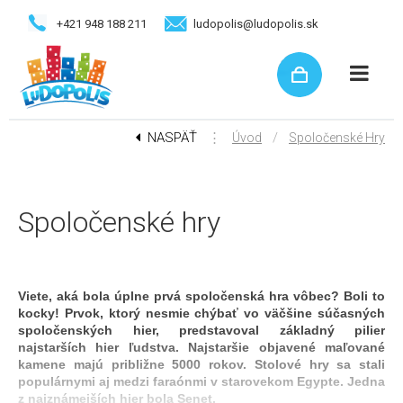
+421 948 188 211
ludopolis@ludopolis.sk
NASPÄŤ
⋮
/
Úvod
Spoločenské Hry
Spoločenské hry
Viete, aká bola úplne prvá spoločenská hra vôbec? Boli to
kocky! Prvok, ktorý nesmie chýbať vo väčšine súčasných
spoločenských hier, predstavoval základný pilier
najstarších hier ľudstva. Najstaršie objavené maľované
kamene majú približne 5000 rokov. Stolové hry sa stali
populárnymi aj medzi faraónmi v starovekom Egypte. Jedna
z najznámejších hier bola Senet.