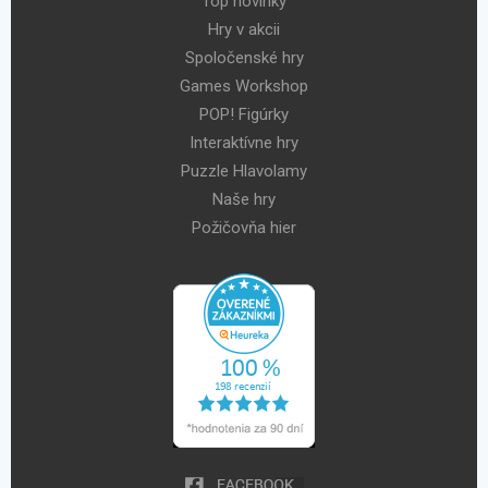
Top novinky
Hry v akcii
Spoločenské hry
Games Workshop
POP! Figúrky
Interaktívne hry
Puzzle Hlavolamy
Naše hry
Požičovňa hier