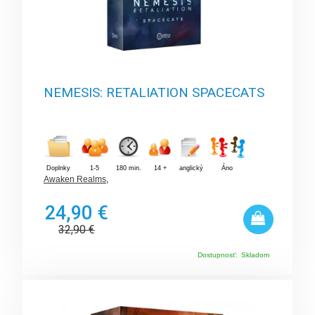
NEMESIS: RETALIATION SPACECATS
Doplnky
1-5
180 min.
14 +
anglický
Áno
Awaken Realms
,
24,90 €
32,90
€
Dostupnosť:
Skladom