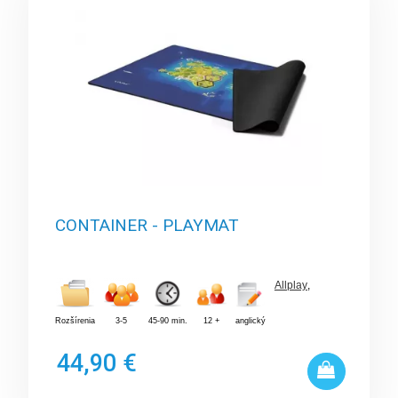
CONTAINER - PLAYMAT
Allplay
,
Rozšírenia
3-5
45-90 min.
12 +
anglický
44,90 €