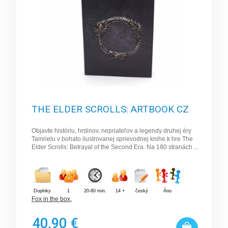
THE ELDER SCROLLS: ARTBOOK CZ
Objavte históriu, hrdinov, nepriateľov a legendy druhej éry
Tamrielu v bohato ilustrovanej sprievodnej knihe k hre The
Elder Scrolls: Betrayal of the Second Era. Na 180 stranách ...
Doplnky
1
20-60 min.
14 +
český
Áno
Fox in the box
,
40,90 €