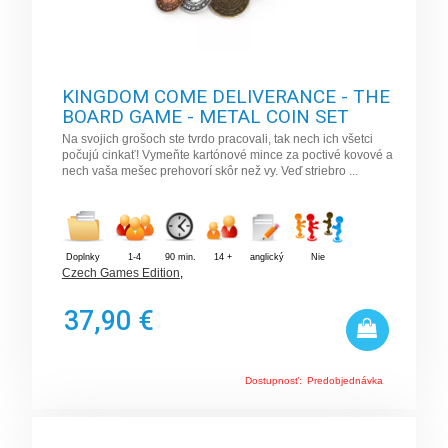
KINGDOM COME DELIVERANCE - THE
BOARD GAME - METAL COIN SET
Na svojich grošoch ste tvrdo pracovali, tak nech ich všetci
počujú cinkať! Vymeňte kartónové mince za poctivé kovové a
nech vaša mešec prehovorí skôr než vy. Veď striebro ...
Doplnky
1-4
90 min.
14 +
anglický
Nie
Czech Games Edition
,
37,90 €
Dostupnosť:
Predobjednávka