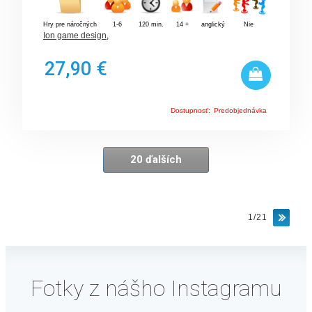
Hry pre náročných
1-6
120 min.
14 +
anglický
Nie
Ion game design
,
27,90 €
Dostupnosť:
Predobjednávka
20 ďalších
1/21
Fotky z nášho Instagramu