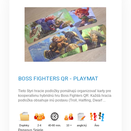
BOSS FIGHTERS QR - PLAYMAT
Tieto štyri hracie podložky pomáhajú organizovať karty pre
kooperatívnu hybridnú hru Boss Fighters QR. Každá hracia
podložka obsahuje inú postavu (Troll, Halfling, Dwarf ...
Doplnky
2-4
40-60 min.
10 +
anglický
Áno
Pegasus Spiele
,