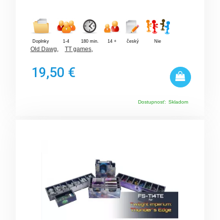
Doplnky
1-4
180 min.
14 +
český
Nie
Old Dawg
,
TT games
,
19,50 €
Dostupnosť:
Skladom