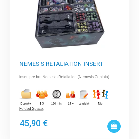
NEMESIS RETALIATION INSERT
Insert pre hru Nemesis Retaliation (Nemesis Odplata).
Doplnky
1-5
120 min.
14 +
anglický
Nie
Folded Space
,
45,90 €