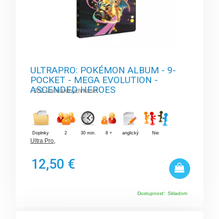
ULTRAPRO: POKÉMON ALBUM - 9-
POCKET - MEGA EVOLUTION -
ASCENDED HEROES
- 252 štandardných kariet
Doplnky
2
30 min.
8 +
anglický
Nie
Ultra Pro
,
12,50 €
Dostupnosť:
Skladom