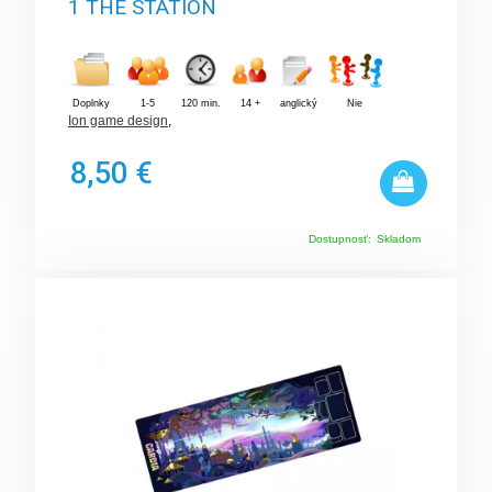
1 THE STATION
Doplnky
1-5
120 min.
14 +
anglický
Nie
Ion game design
,
8,50 €
Dostupnosť:
Skladom