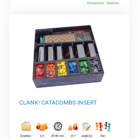
Dostupnosť:
Skladom
CLANK! CATACOMBS INSERT
Doplnky
2-4
45-90 min.
13 +
anglický
Nie