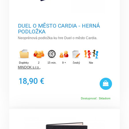
DUEL O MĚSTO CARDIA - HERNÁ
PODLOŽKA
Neoprénová podložka ku hre Duel o město Cardia.
Doplnky
2
15 min.
9 +
český
Nie
MINDOK s.r.o.
,
18,90 €
Dostupnosť:
Skladom