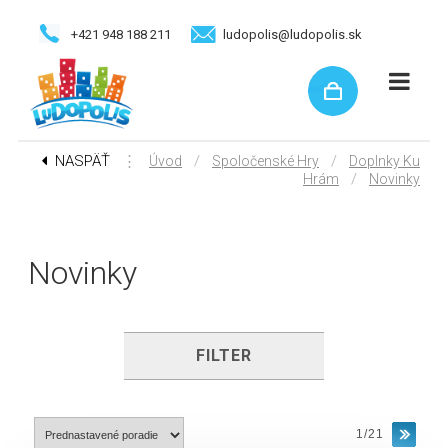
+421 948 188 211
ludopolis@ludopolis.sk
NASPÄŤ
⋮
/
/
Úvod
Spoločenské Hry
Doplnky Ku
/
Hrám
Novinky
Novinky
FILTER
1/21