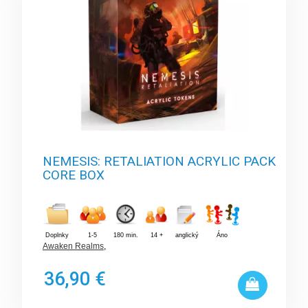
NEMESIS: RETALIATION ACRYLIC PACK
CORE BOX
Doplnky
1-5
180 min.
14 +
anglický
Áno
Awaken Realms
,
36,90 €