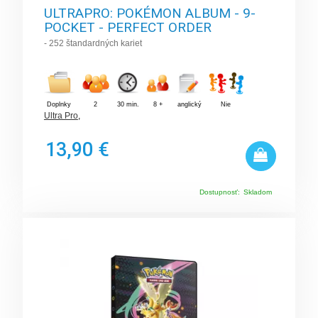
ULTRAPRO: POKÉMON ALBUM - 9-
POCKET - PERFECT ORDER
- 252 štandardných kariet
Doplnky
2
30 min.
8 +
anglický
Nie
Ultra Pro
,
13,90 €
Dostupnosť:
Skladom