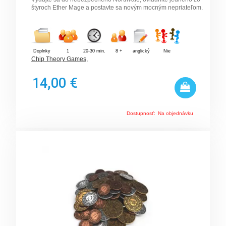
štyroch Ether Mage a postavte sa novým mocným nepriateľom.
Doplnky
1
20-30 min.
8 +
anglický
Nie
Chip Theory Games
,
14,00 €
Dostupnosť:
Na objednávku