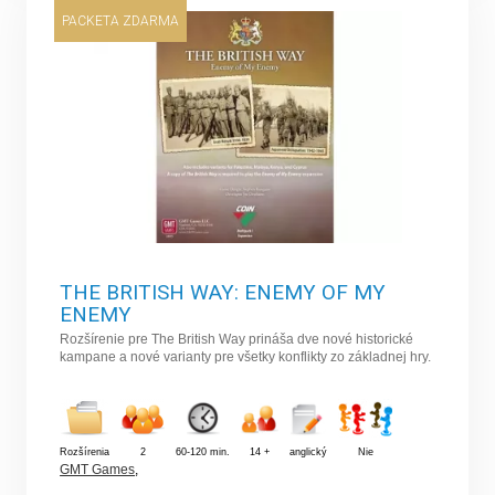
PACKETA ZDARMA
THE BRITISH WAY: ENEMY OF MY
ENEMY
Rozšírenie pre The British Way prináša dve nové historické
kampane a nové varianty pre všetky konflikty zo základnej hry.
Rozšírenia
2
60-120 min.
14 +
anglický
Nie
GMT Games
,