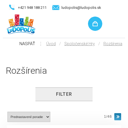
+421 948 188 211
ludopolis@ludopolis.sk
NASPÄŤ
⋮
/
/
Úvod
Spoločenské Hry
Rozšírenia
Rozšírenia
FILTER
1/46