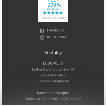
Kontakty
LUDOPOLIS
Ludopolis, s.r.o., Jégého 14
821 08 Bratislava
Slovenská Republika
Kamenná predajňa:
Bratislava, Seberíniho 14 (OC Kocka)