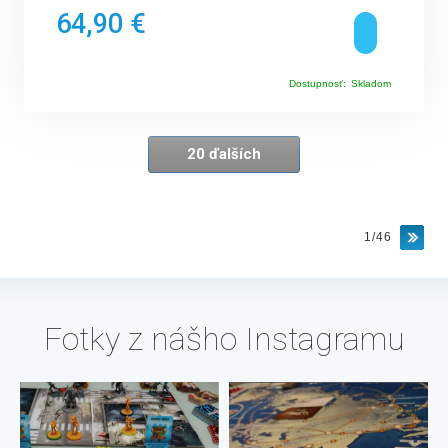
64,90 €
Dostupnosť:
Skladom
20 ďalších
1/46
Fotky z nášho Instagramu