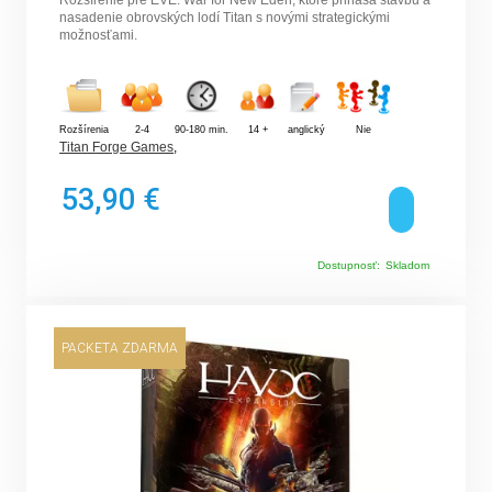
Rozšírenie pre EVE: War for New Eden, ktoré prináša stavbu a
nasadenie obrovských lodí Titan s novými strategickými
možnosťami.
Rozšírenia
2-4
90-180 min.
14 +
anglický
Nie
Titan Forge Games
,
53,90 €
Dostupnosť:
Skladom
PACKETA ZDARMA