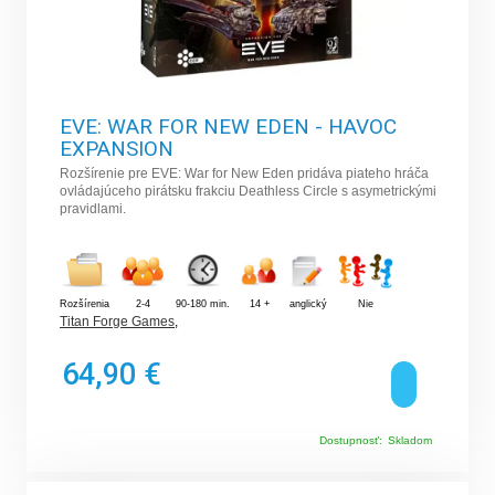
EVE: WAR FOR NEW EDEN - HAVOC
EXPANSION
Rozšírenie pre EVE: War for New Eden pridáva piateho hráča
ovládajúceho pirátsku frakciu Deathless Circle s asymetrickými
pravidlami.
Rozšírenia
2-4
90-180 min.
14 +
anglický
Nie
Titan Forge Games
,
64,90 €
Dostupnosť:
Skladom