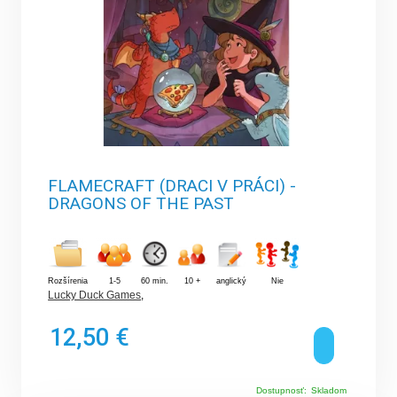
FLAMECRAFT (DRACI V PRÁCI) -
DRAGONS OF THE PAST
Rozšírenia
1-5
60 min.
10 +
anglický
Nie
Lucky Duck Games
,
12,50 €
Dostupnosť:
Skladom