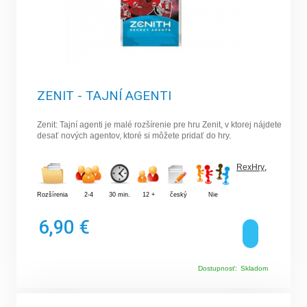
ZENIT - TAJNÍ AGENTI
Zenit: Tajní agenti je malé rozšírenie pre hru Zenit, v ktorej nájdete
desať nových agentov, ktoré si môžete pridať do hry.
RexHry
,
Rozšírenia
2-4
30 min.
12 +
český
Nie
6,90 €
Dostupnosť:
Skladom