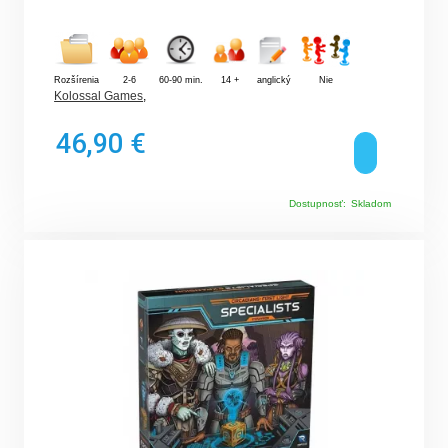
Rozšírenia
2-6
60-90 min.
14 +
anglický
Nie
Kolossal Games
,
46,90 €
Dostupnosť:
Skladom