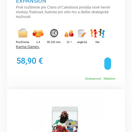
EXPANSION
Prvé rozšírenie pre Clans of Caledonia prináša nové herné
moduly, Railroad, Automa pre sólo hru a ďalšie strategické
možnosti.
Rozšírenia
1-4
30-120 min.
12 +
anglický
Nie
Karma Games
,
58,90 €
Dostupnosť:
Skladom