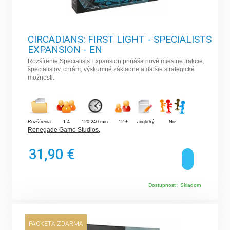
CIRCADIANS: FIRST LIGHT - SPECIALISTS
EXPANSION - EN
Rozšírenie Specialists Expansion prináša nové miestne frakcie,
špecialistov, chrám, výskumné základne a ďalšie strategické
možnosti.
Rozšírenia
1-4
120-240 min.
12 +
anglický
Nie
Renegade Game Studios
,
31,90 €
Dostupnosť:
Skladom
PACKETA ZDARMA