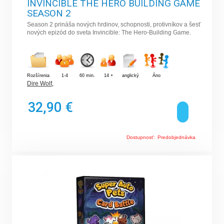
INVINCIBLE THE HERO BUILDING GAME
SEASON 2
Season 2 prináša nových hrdinov, schopnosti, protivníkov a šesť
nových epizód do sveta Invincible: The Hero-Building Game.
Rozšírenia
1-4
60 min.
14 +
anglický
Áno
Dire Wolf
,
32,90 €
Dostupnosť:
Predobjednávka