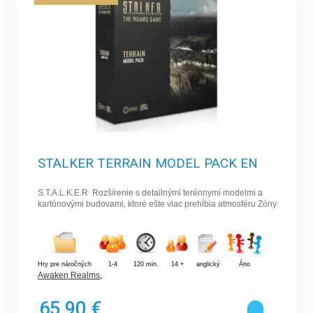
STALKER TERRAIN MODEL PACK EN
S.T.A.L.K.E.R Rozšírenie s detailnými terénnymi modelmi a
kartónovými budovami, ktoré ešte viac prehĺbia atmosféru Zóny.
Hry pre náročných
1-4
120 min.
14 +
anglický
Áno
Awaken Realms
,
65,90 €