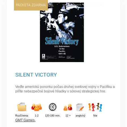
PACKETA ZDARMA
SILENT VICTORY
Veďte americkú ponorku počas druhej svetovej vojny v Pacifiku a
plňte nebezpečné bojové hliadky v sólovej strategickej hre.
Rozšírenia
1-2
120-180 min.
12 +
anglický
Nie
GMT Games
,