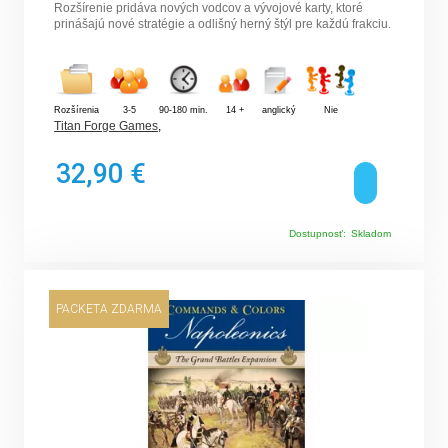
Rozšírenie pridáva nových vodcov a vývojové karty, ktoré
prinášajú nové stratégie a odlišný herný štýl pre každú frakciu.
Rozšírenia
3-5
90-180 min.
14 +
anglický
Nie
Titan Forge Games
,
32,90 €
Dostupnosť:
Skladom
PACKETA ZDARMA