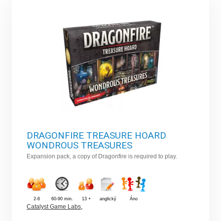
DRAGONFIRE TREASURE HOARD
WONDROUS TREASURES
Expansion pack, a copy of Dragonfire is required to play.
2-6
60-90 min.
13 +
anglický
Áno
Catalyst Game Labs
,