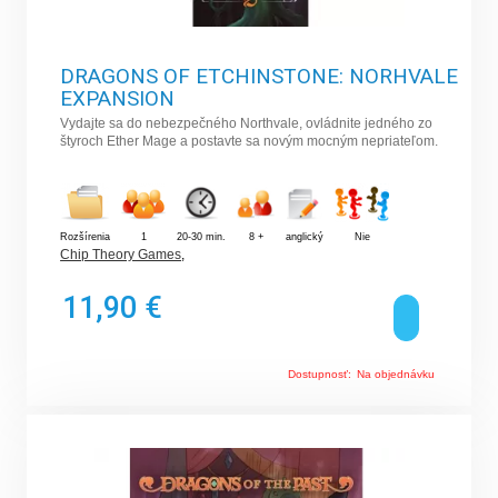
DRAGONS OF ETCHINSTONE: NORHVALE
EXPANSION
Vydajte sa do nebezpečného Northvale, ovládnite jedného zo
štyroch Ether Mage a postavte sa novým mocným nepriateľom.
Rozšírenia
1
20-30 min.
8 +
anglický
Nie
Chip Theory Games
,
11,90 €
Dostupnosť:
Na objednávku