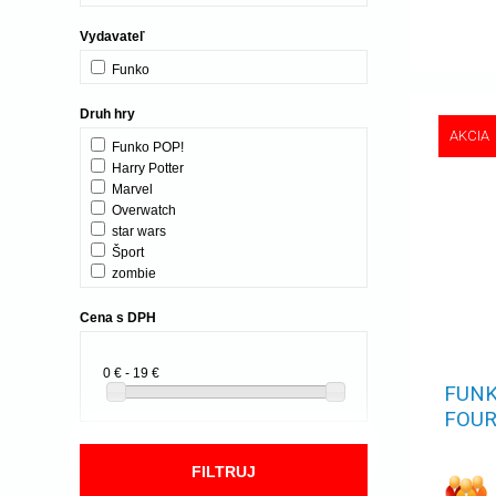
Vydavateľ
Funko
Druh hry
AKCIA
Funko POP!
Harry Potter
Marvel
Overwatch
star wars
Šport
zombie
Cena s DPH
0 € - 19 €
FUNK
FOUR