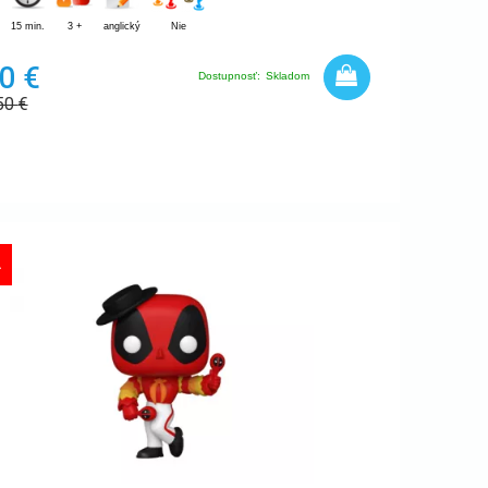
15 min.
3 +
anglický
Nie
0 €
Dostupnosť:
Skladom
50
€
A