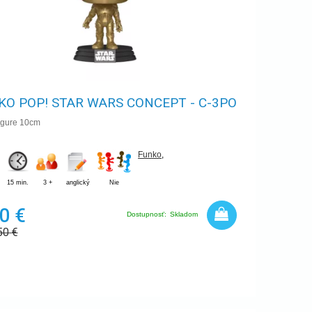
KO POP! STAR WARS CONCEPT - C-3PO
Figure 10cm
Funko
,
15 min.
3 +
anglický
Nie
0 €
Dostupnosť:
Skladom
50
€