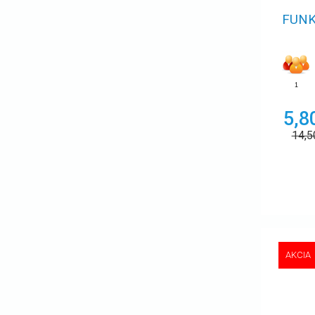
FUNK
1
5,8
14,
AKCIA