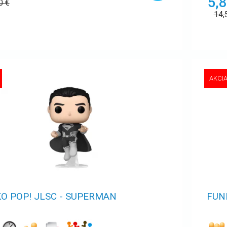
5,8
50
€
14,
AKCI
O POP! JLSC - SUPERMAN
FUN