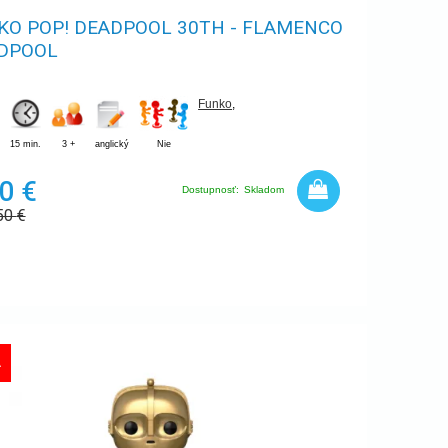
KO POP! DEADPOOL 30TH - FLAMENCO
DPOOL
Funko
,
15 min.
3 +
anglický
Nie
0 €
Dostupnosť:
Skladom
50
€
A