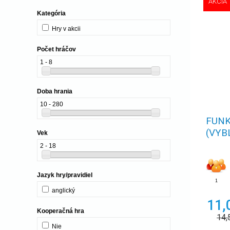
AKCIA
Kategória
Hry v akcii
Počet hráčov
1 - 8
Doba hrania
10 - 280
FUNK
(VYB
Vek
2 - 18
Jazyk hry/pravidiel
1
anglický
11,
Kooperačná hra
14,
Nie