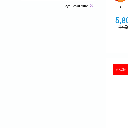
Vynulovať filter
1
5,8
14,
AKCIA