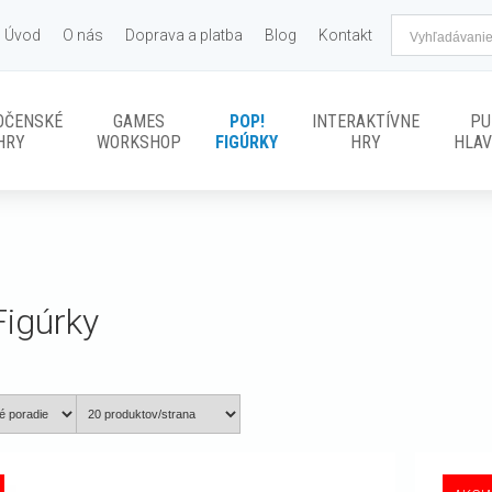
Úvod
O nás
Doprava a platba
Blog
Kontakt
OČENSKÉ
GAMES
POP!
INTERAKTÍVNE
PU
HRY
WORKSHOP
FIGÚRKY
HRY
HLA
Figúrky