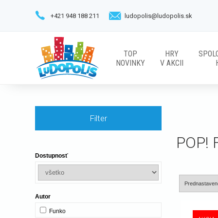
+421 948 188 211
ludopolis@ludopolis.sk
TOP
HRY
SPOL
NOVINKY
V AKCII
Filter
POP! 
Dostupnosť
Autor
Funko