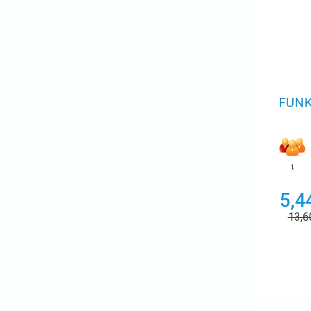
FUNK
1
5,4
13,