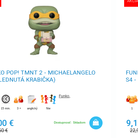
AKCI
O POP! TMNT 2 - MICHAELANGELO
FUN
LEDNUTÁ KRABIČKA)
S4 -
Funko
,
15 min.
3 +
anglický
Nie
1
00 €
9,1
Dostupnosť:
Skladom
50
€
22,