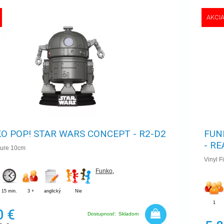
AKCI
O POP! STAR WARS CONCEPT - R2-D2
FUN
- R
gure 10cm
Vinyl 
Funko
,
15 min.
3 +
anglický
Nie
1
0 €
Dostupnosť:
Skladom