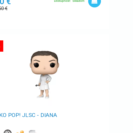
0 €
Dostupnosť:
Skladom
50
€
A
KO POP! JLSC - DIANA