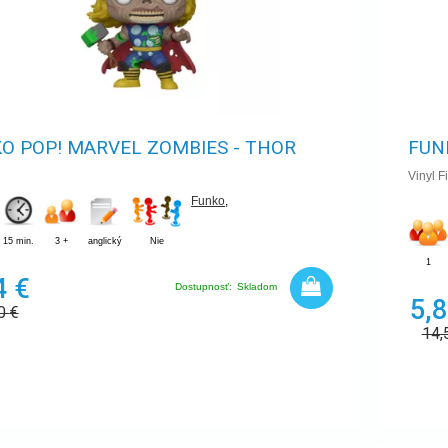
O POP! MARVEL ZOMBIES - THOR
FUN
Vinyl 
Funko
,
15 min.
3 +
anglický
Nie
1
4 €
Dostupnosť:
Skladom
5,8
60
€
14,