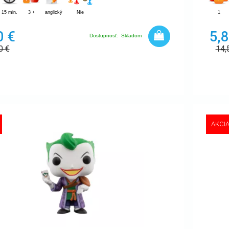
15 min.
3 +
anglický
Nie
1
0 €
5,8
Dostupnosť:
Skladom
50
€
14,
AKCI