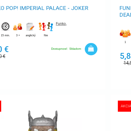
O POP! IMPERIAL PALACE - JOKER
FUN
DEA
Funko
,
15 min.
3 +
anglický
Nie
1
0 €
Dostupnosť:
Skladom
5,8
50
€
14,
AKCI