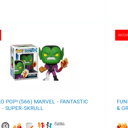
AKCI
O POP! (566) MARVEL - FANTASTIC
FUN
 - SUPER-SKRULL
& G
Funko
,