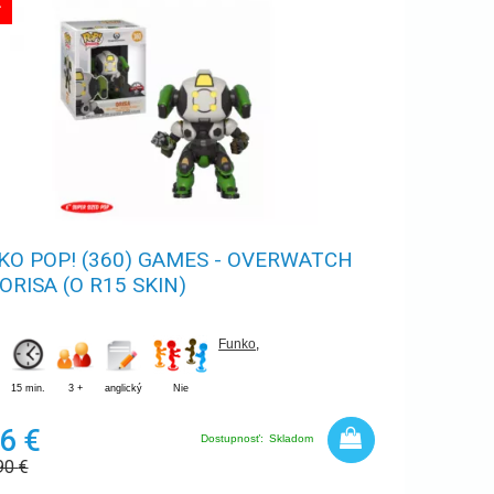
A
KO POP! (360) GAMES - OVERWATCH
 ORISA (O R15 SKIN)
Funko
,
15 min.
3 +
anglický
Nie
6 €
Dostupnosť:
Skladom
90
€