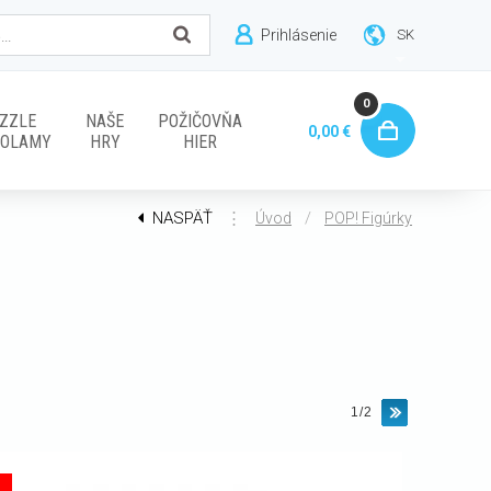
Prihlásenie
SK
0
ZZLE
NAŠE
POŽIČOVŇA
0,00 €
VOLAMY
HRY
HIER
NASPÄŤ
⋮
/
Úvod
POP! Figúrky
1/2