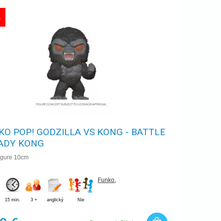
A
KO POP! GODZILLA VS KONG - BATTLE
EADY KONG
Figure 10cm
Funko
,
15 min.
3 +
anglický
Nie