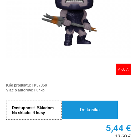
AKCIA
Kód produktu:
FK57359
Viac o autorovi:
Funko
Dostupnosť:
Skladom
Do košíka
Na sklade:
4
kusy
5,44
€
13,60
€