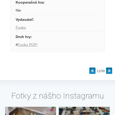
Kooperačná hra
:
Nie
Vydavateľ
:
Funko
Druh hry
:
#
Funko POP!
12/39
Fotky z nášho Instagramu