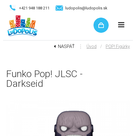
+421 948 188 211
ludopolis@ludopolis.sk
NASPÄŤ
⋮
/
Úvod
POP! Figúrky
Funko Pop! JLSC -
Darkseid