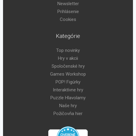
Newsletter
Prihlásenie
Cookies
Kategórie
Top novinky
Hry v akcii
Spoločenské hry
Games Workshop
POP! Figúrky
Interaktívne hry
Puzzle Hlavolamy
Naše hry
Požičovňa hier