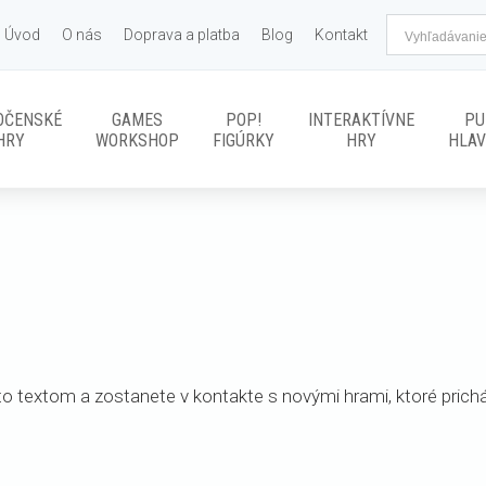
Úvod
O nás
Doprava a platba
Blog
Kontakt
OČENSKÉ
GAMES
POP!
INTERAKTÍVNE
PU
HRY
WORKSHOP
FIGÚRKY
HRY
HLA
to textom a zostanete v kontakte s novými hrami, ktoré prich