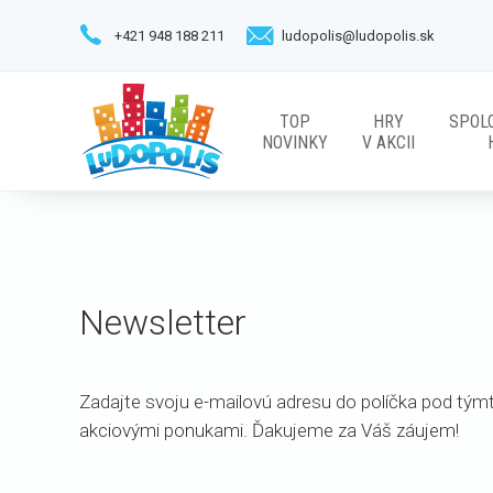
+421 948 188 211
ludopolis@ludopolis.sk
TOP
HRY
SPOL
NOVINKY
V AKCII
Newsletter
Zadajte svoju e-mailovú adresu do políčka pod tým
akciovými ponukami. Ďakujeme za Váš záujem!