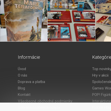
Informácie
Kategóri
Úvod
Top novink
O nás
Hry v akcii
Doprava a platba
Spoločensk
Blog
Games Wor
Kontakt
POP! Figúrk
Všeobecné obchodné podmienky
Interaktívne
Ochrana osobných údajov
Puzzle Hla