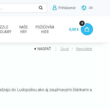
Prihlásenie
SK
0
ZZLE
NAŠE
POŽIČOVŇA
0,00 €
VOLAMY
HRY
HIER
NASPÄŤ
⋮
/
Úvod
Newsletter
ádzajú do Ludopolisu ako aj zaujímavými článkami a