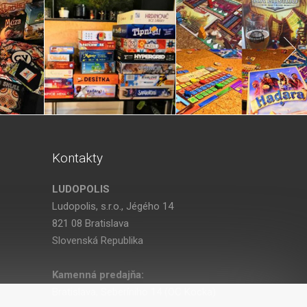
Kontakty
LUDOPOLIS
Ludopolis, s.r.o., Jégého 14
821 08 Bratislava
Slovenská Republika
Kamenná predajňa:
Bratislava, Seberíniho 14 (OC Kocka)