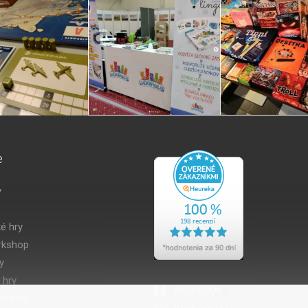
e
y
é hry
kshop
y
 hry
volamy