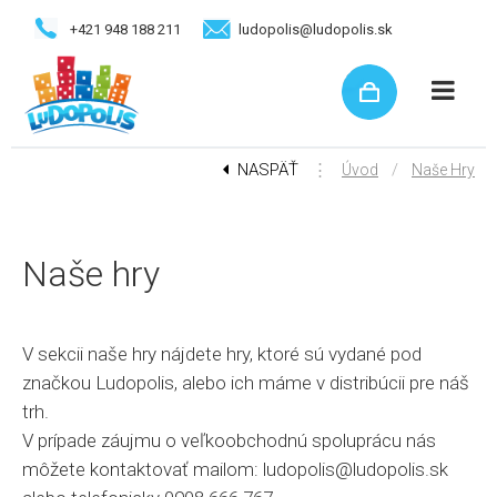
+421 948 188 211
ludopolis@ludopolis.sk
NASPÄŤ
⋮
/
Úvod
Naše Hry
Naše hry
V sekcii naše hry nájdete hry, ktoré sú vydané pod
značkou Ludopolis, alebo ich máme v distribúcii pre náš
trh.
V prípade záujmu o veľkoobchodnú spoluprácu nás
môžete kontaktovať mailom: ludopolis@ludopolis.sk