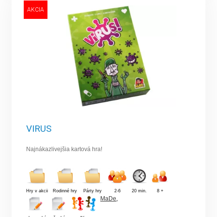
AKCIA
VIRUS
Najnákazlivejšia kartová hra!
Hry v akcii
Rodinné hry
Párty hry
2-6
20 min.
8 +
MaDe
,