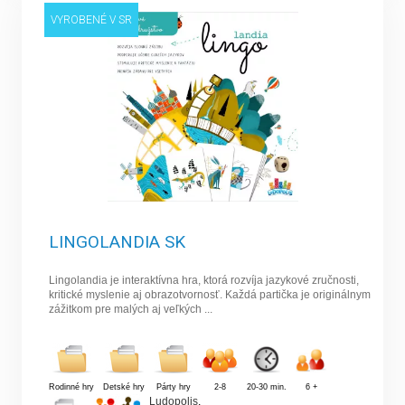
VYROBENÉ V SR
LINGOLANDIA SK
Lingolandia je interaktívna hra, ktorá rozvíja jazykové zručnosti,
kritické myslenie aj obrazotvornosť. Každá partička je originálnym
zážitkom pre malých aj veľkých ...
Rodinné hry
Detské hry
Párty hry
2-8
20-30 min.
6 +
Ludopolis
,