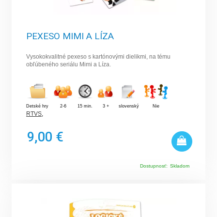
PEXESO MIMI A LÍZA
Vysokokvalitné pexeso s kartónovými dielikmi, na tému
obľúbeného seriálu Mimi a Líza.
Detské hry
2-6
15 min.
3 +
slovenský
Nie
RTVS
,
9,00 €
Dostupnosť:
Skladom