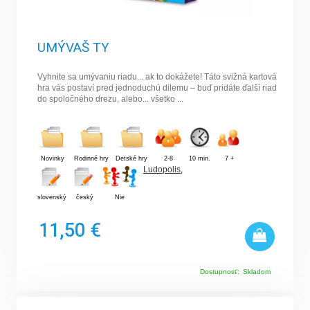
UMÝVAŠ TY
Vyhnite sa umývaniu riadu... ak to dokážete! Táto svižná kartová
hra vás postaví pred jednoduchú dilemu – buď pridáte ďalší riad
do spoločného drezu, alebo... všetko ...
Novinky
Rodinné hry
Detské hry
2-8
10 min.
7 +
Ludopolis
,
slovenský
český
Nie
11,50 €
Dostupnosť:
Skladom