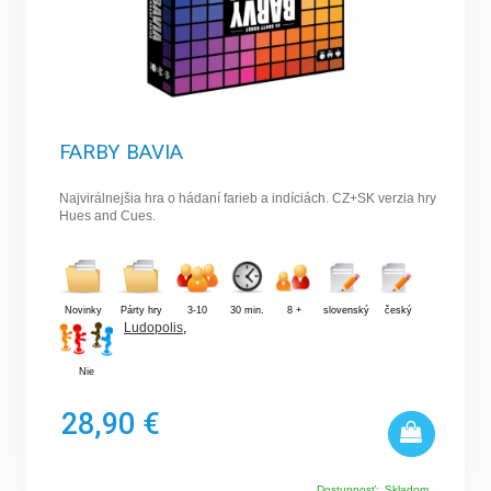
FARBY BAVIA
Najvirálnejšia hra o hádaní farieb a indíciách. CZ+SK verzia hry
Hues and Cues.
Novinky
Párty hry
3-10
30 min.
8 +
slovenský
český
Ludopolis
,
Nie
28,90 €
Dostupnosť:
Skladom