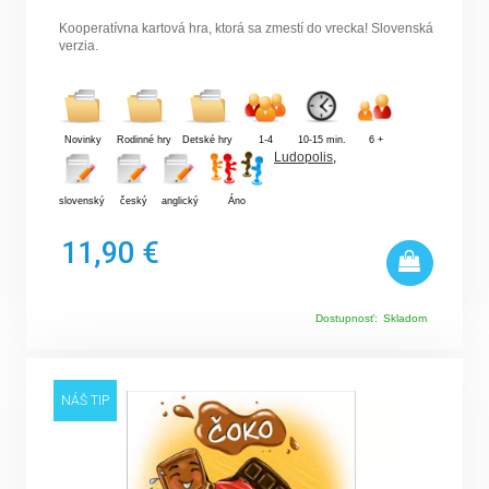
Kooperatívna kartová hra, ktorá sa zmestí do vrecka! Slovenská
verzia.
Novinky
Rodinné hry
Detské hry
1-4
10-15 min.
6 +
Ludopolis
,
slovenský
český
anglický
Áno
11,90 €
Dostupnosť:
Skladom
NÁŠ TIP