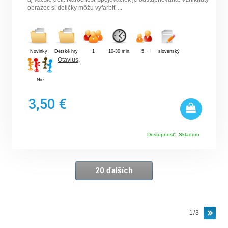
obrazec si detičky môžu vyfarbiť ...
Novinky
Detské hry
1
10-30 min.
5 +
slovenský
Otavius
,
Nie
3,50 €
Dostupnosť:
Skladom
20 ďalších
1/3