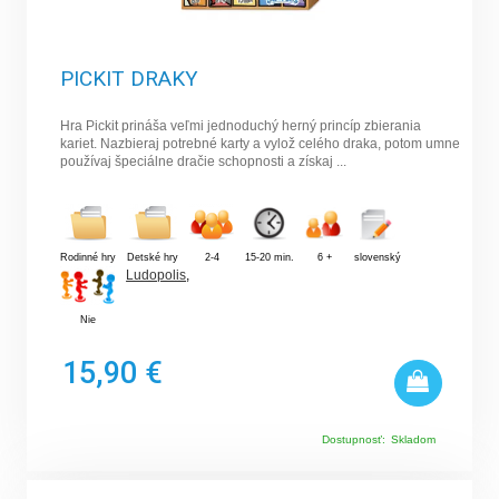
PICKIT DRAKY
Hra Pickit prináša veľmi jednoduchý herný princíp zbierania
kariet. Nazbieraj potrebné karty a vylož celého draka, potom umne
používaj špeciálne dračie schopnosti a získaj ...
Rodinné hry
Detské hry
2-4
15-20 min.
6 +
slovenský
Ludopolis
,
Nie
15,90 €
Dostupnosť:
Skladom