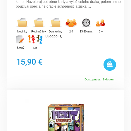
kariet. Nazbieraj potrebné karty a vylož celého draka, potom umne
používaj špeciálne dračie schopnosti a získaj ...
Novinky
Rodinné hry
Detské hry
2-4
15-20 min.
6 +
Ludopolis
,
český
Nie
15,90 €
Dostupnosť:
Skladom