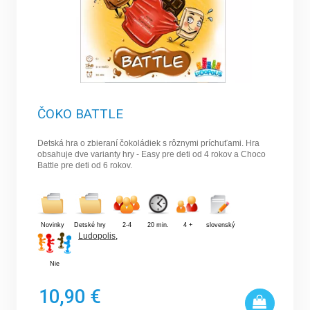
ČOKO BATTLE
Detská hra o zbieraní čokoládiek s rôznymi príchuťami. Hra
obsahuje dve varianty hry - Easy pre deti od 4 rokov a Choco
Battle pre deti od 6 rokov.
Novinky
Detské hry
2-4
20 min.
4 +
slovenský
Ludopolis
,
Nie
10,90 €