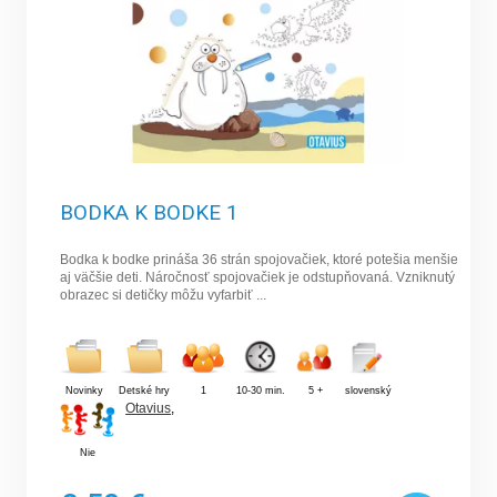
BODKA K BODKE 1
Bodka k bodke prináša 36 strán spojovačiek, ktoré potešia menšie
aj väčšie deti. Náročnosť spojovačiek je odstupňovaná. Vzniknutý
obrazec si detičky môžu vyfarbiť ...
Novinky
Detské hry
1
10-30 min.
5 +
slovenský
Otavius
,
Nie