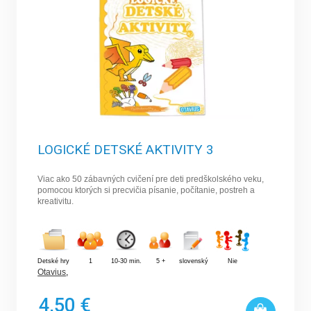
LOGICKÉ DETSKÉ AKTIVITY 3
Viac ako 50 zábavných cvičení pre deti predškolského veku,
pomocou ktorých si precvičia písanie, počítanie, postreh a
kreativitu.
Detské hry
1
10-30 min.
5 +
slovenský
Nie
Otavius
,
4,50 €