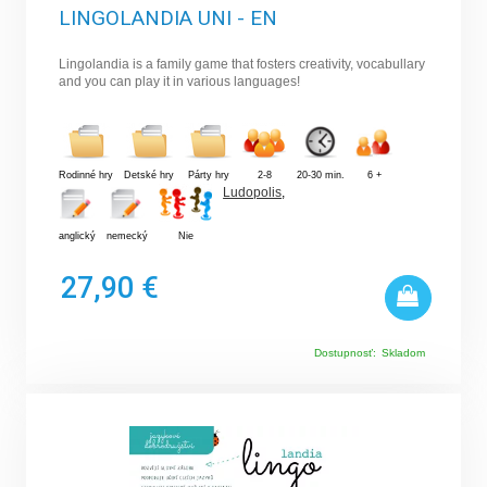
LINGOLANDIA UNI - EN
Lingolandia is a family game that fosters creativity, vocabullary
and you can play it in various languages!
Rodinné hry
Detské hry
Párty hry
2-8
20-30 min.
6 +
Ludopolis
,
anglický
nemecký
Nie
27,90 €
Dostupnosť:
Skladom