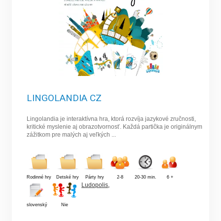
LINGOLANDIA CZ
Lingolandia je interaktívna hra, ktorá rozvíja jazykové zručnosti,
kritické myslenie aj obrazotvornosť. Každá partička je originálnym
zážitkom pre malých aj veľkých ...
Rodinné hry
Detské hry
Párty hry
2-8
20-30 min.
6 +
Ludopolis
,
slovenský
Nie