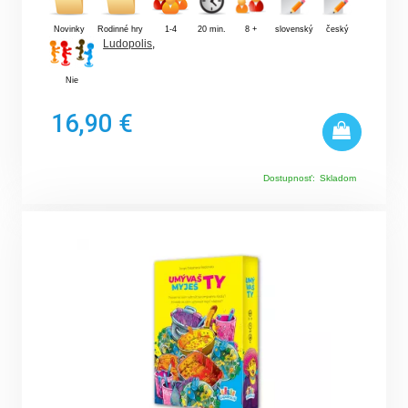
Novinky
Rodinné hry
1-4
20 min.
8 +
slovenský
český
Ludopolis
,
Nie
16,90 €
Dostupnosť:
Skladom