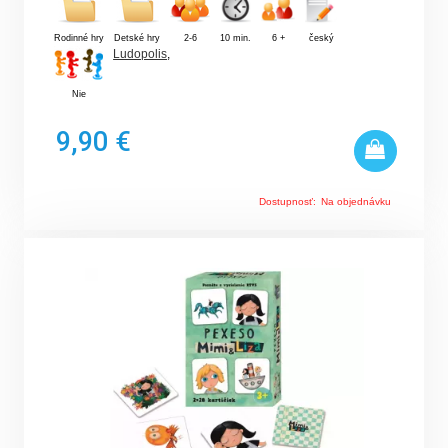
Rodinné hry
Detské hry
2-6
10 min.
6 +
český
Ludopolis
,
Nie
9,90 €
Dostupnosť:
Na objednávku