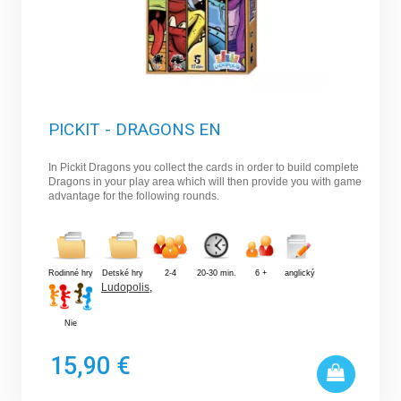
PICKIT - DRAGONS EN
In Pickit Dragons you collect the cards in order to build complete
Dragons in your play area which will then provide you with game
advantage for the following rounds.
Rodinné hry
Detské hry
2-4
20-30 min.
6 +
anglický
Ludopolis
,
Nie
15,90 €