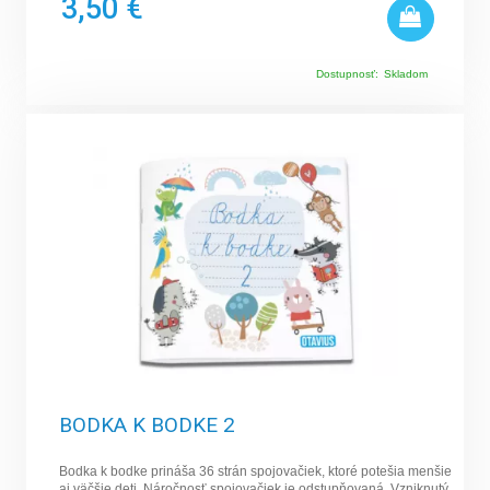
3,50 €
Dostupnosť:
Skladom
BODKA K BODKE 2
Bodka k bodke prináša 36 strán spojovačiek, ktoré potešia menšie
aj väčšie deti. Náročnosť spojovačiek je odstupňovaná. Vzniknutý