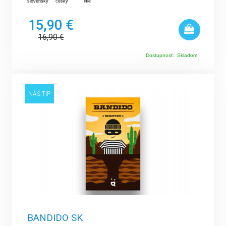
slovenský
český
Nie
15,90 €
16,90
€
Dostupnosť:
Skladom
NÁŠ TIP
BANDIDO SK