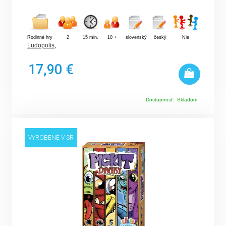
Rodinné hry
2
15 min.
10 +
slovenský
český
Nie
Ludopolis
,
17,90 €
Dostupnosť:
Skladom
VYROBENÉ V SR