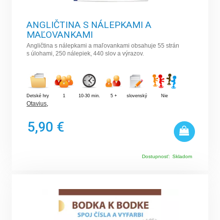
ANGLIČTINA S NÁLEPKAMI A
MAĽOVANKAMI
Angličtina s nálepkami a maľovankami obsahuje 55 strán
s úlohami, 250 nálepiek, 440 slov a výrazov.
Detské hry
1
10-30 min.
5 +
slovenský
Nie
Otavius
,
5,90 €
Dostupnosť:
Skladom