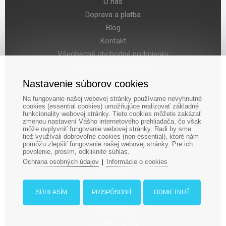
O nás
Doprava a platba
Blog
Kontakt
Všeobecné obchodné podmienky
Ochrana osobných údajov
Newsletter
Nastavenie súborov cookies
Prihlásenie
Na fungovanie našej webovej stránky používame nevyhnutné
Cookies
cookies (essential cookies) umožňujúce realizovať základné
funkcionality webovej stránky. Tieto cookies môžete zakázať
zmenou nastavení Vášho internetového prehliadača, čo však
môže ovplyvniť fungovanie webovej stránky. Radi by sme
Kategórie
tiež využívali dobrovoľné cookies (non-essential), ktoré nám
pomôžu zlepšiť fungovanie našej webovej stránky. Pre ich
povolenie, prosím, odkliknite súhlas.
Top novinky
Ochrana osobných údajov
Informácie o cookies
|
Hry v akcii
Spoločenské hry
SÚHLASÍM
PRISPÔSOBIŤ
ODMIETNUŤ
Games Workshop
POP! Figúrky
Interaktívne hry