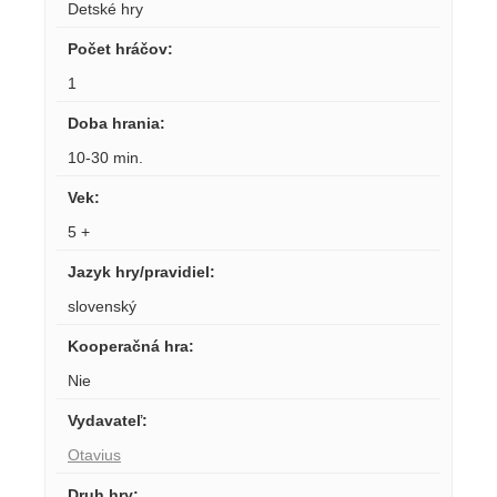
Detské hry
Počet hráčov
:
1
Doba hrania
:
10-30 min.
Vek
:
5 +
Jazyk hry/pravidiel
:
slovenský
Kooperačná hra
:
Nie
Vydavateľ
:
Otavius
Druh hry
: