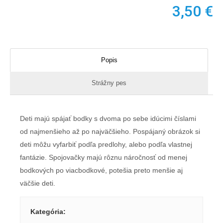
3,50
€
Popis
Strážny pes
Deti majú spájať bodky s dvoma po sebe idúcimi číslami
od najmenšieho až po najväčšieho. Pospájaný obrázok si
deti môžu vyfarbiť podľa predlohy, alebo podľa vlastnej
fantázie. Spojovačky majú rôznu náročnosť od menej
bodkových po viacbodkové, potešia preto menšie aj
väčšie deti.
Kategória
: