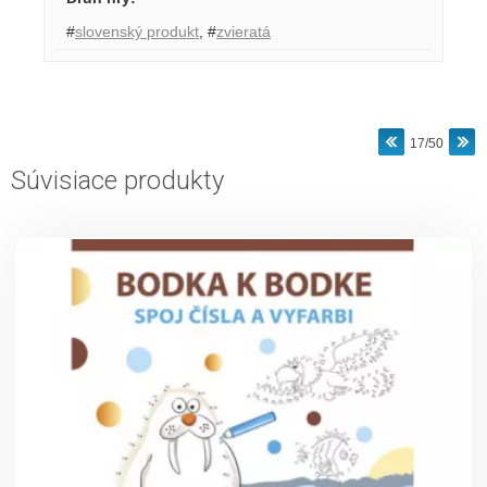
#
slovenský produkt
,
#
zvieratá
17/50
Súvisiace produkty