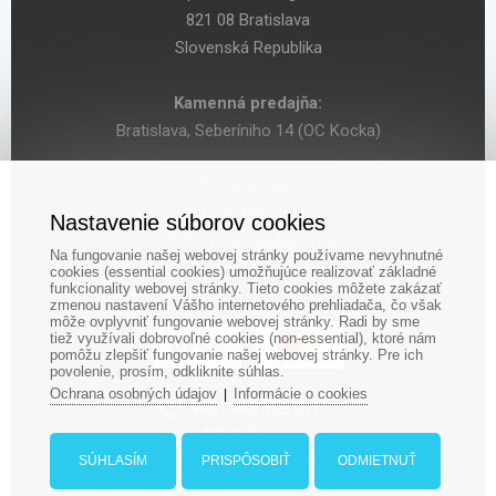
821 08 Bratislava
Slovenská Republika
Kamenná predajňa:
Bratislava, Seberíniho 14 (OC Kocka)
IČO: 47619431
DIČ: 2024029755
Nastavenie súborov cookies
IČ DPH: SK 2024029755
Na fungovanie našej webovej stránky používame nevyhnutné
cookies (essential cookies) umožňujúce realizovať základné
funkcionality webovej stránky. Tieto cookies môžete zakázať
zmenou nastavení Vášho internetového prehliadača, čo však
môže ovplyvniť fungovanie webovej stránky. Radi by sme
tiež využívali dobrovoľné cookies (non-essential), ktoré nám
pomôžu zlepšiť fungovanie našej webovej stránky. Pre ich
povolenie, prosím, odkliknite súhlas.
Ochrana osobných údajov
Informácie o cookies
|
‎+421 948 188 211
+421 908 666 767
ludopolis@ludopolis.sk
SÚHLASÍM
PRISPÔSOBIŤ
ODMIETNUŤ