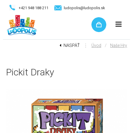
+421 948 188 211
ludopolis@ludopolis.sk
NASPÄŤ
⋮
/
Úvod
Naše Hry
Pickit Draky