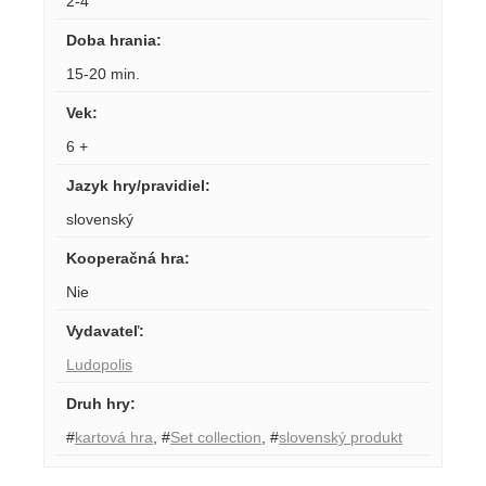
2-4
Doba hrania
:
15-20 min.
Vek
:
6 +
Jazyk hry/pravidiel
:
slovenský
Kooperačná hra
:
Nie
Vydavateľ
:
Ludopolis
Druh hry
:
#
kartová hra
,
#
Set collection
,
#
slovenský produkt