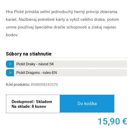
Hra Pickit prináša veľmi jednoduchý herný princíp zbierania
kariet. Nazbieraj potrebné karty a vylož celého draka, potom
umne používaj špeciálne dračie schopnosti a získaj najviac
bodov.
Súbory na stiahnutie
Pickit Draky - návod SK
Pickit Dragons - rules-EN
Kód produktu:
8588008242070
Dostupnosť:
Skladom
Do košíka
Na sklade:
8
kusov
15,90
€