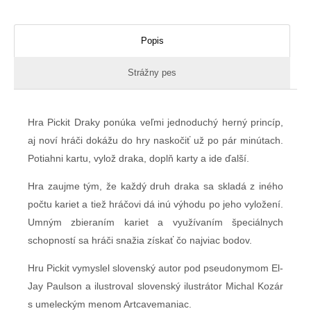
Popis
Strážny pes
Hra Pickit Draky ponúka veľmi jednoduchý herný princíp,
aj noví hráči dokážu do hry naskočiť už po pár minútach.
Potiahni kartu, vylož draka, doplň karty a ide ďalší.
Hra zaujme tým, že každý druh draka sa skladá z iného
počtu kariet a tiež hráčovi dá inú výhodu po jeho vyložení.
Umným zbieraním kariet a využívaním špeciálnych
schopností sa hráči snažia získať čo najviac bodov.
Hru Pickit vymyslel slovenský autor pod pseudonymom El-
Jay Paulson a ilustroval slovenský ilustrátor Michal Kozár
s umeleckým menom Artcavemaniac.