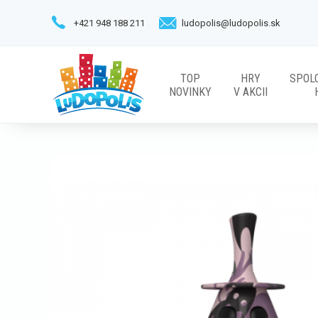
+421 948 188 211
ludopolis@ludopolis.sk
TOP
HRY
SPOL
NOVINKY
V AKCII