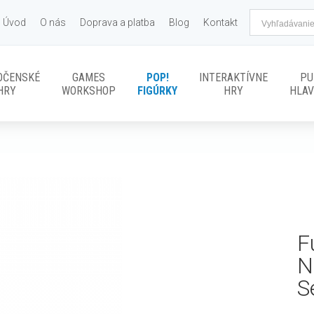
Úvod
O nás
Doprava a platba
Blog
Kontakt
OČENSKÉ
GAMES
POP!
INTERAKTÍVNE
PU
HRY
WORKSHOP
FIGÚRKY
HRY
HLA
F
N
S