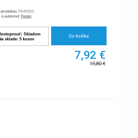
 produktu:
FK49303
 o autorovi:
Funko
Dostupnosť:
Skladom
Do košíka
Na sklade:
5
kusov
7,92
€
19,80
€