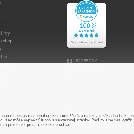
e
y
é hry
kshop
y
 hry
volamy
ier
1 948 188 211
+421 908 666 767
nutné cookies (essential cookies) umožňujúce realizovať základné funkciona
o však môže ovplyvniť fungovanie webovej stránky. Radi by sme tiež využíval
ich povolenie, prosím, odkliknite súhlas.