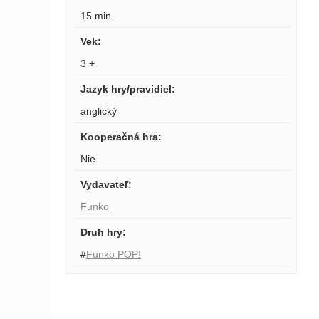
15 min.
Vek
:
3 +
Jazyk hry/pravidiel
:
anglický
Kooperačná hra
:
Nie
Vydavateľ
:
Funko
Druh hry
:
#
Funko POP!