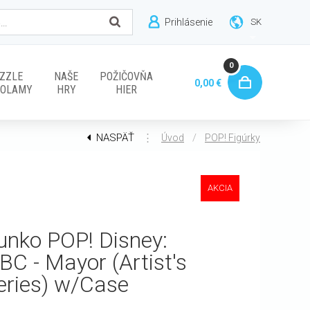
Prihlásenie
SK
0
ZZLE
NAŠE
POŽIČOVŇA
0,00 €
VOLAMY
HRY
HIER
NASPÄŤ
⋮
/
Úvod
POP! Figúrky
AKCIA
unko POP! Disney:
BC - Mayor (Artist's
eries) w/Case