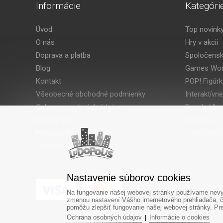
Informácie
Kategóri
Úvod
Top novink
O nás
Hry v akcii
Doprava a platba
Spoločensk
Blog
Games Wor
Kontakt
POP! Figúrk
Všeobecné obchodné podmienky
Interaktívne
Ochrana osobných údajov
Puzzle Hla
Newsletter
Naše hry
Prihlásenie
Požičovňa h
Cookies
Nastavenie súborov cookies
‎+42
Na fungovanie našej webovej stránky používame nevyh
zmenou nastavení Vášho internetového prehliadača, č
pomôžu zlepšiť fungovanie našej webovej stránky. Pre 
Ochrana osobných údajov
Informácie o cookies
|