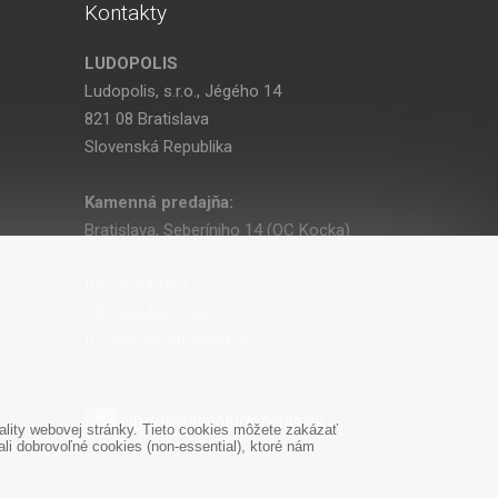
Kontakty
LUDOPOLIS
Ludopolis, s.r.o., Jégého 14
821 08 Bratislava
Slovenská Republika
Kamenná predajňa:
Bratislava, Seberíniho 14 (OC Kocka)
IČO: 47619431
DIČ: 2024029755
IČ DPH: SK 2024029755
ludopolis@ludopolis.sk
lity webovej stránky. Tieto cookies môžete zakázať
i dobrovoľné cookies (non-essential), ktoré nám