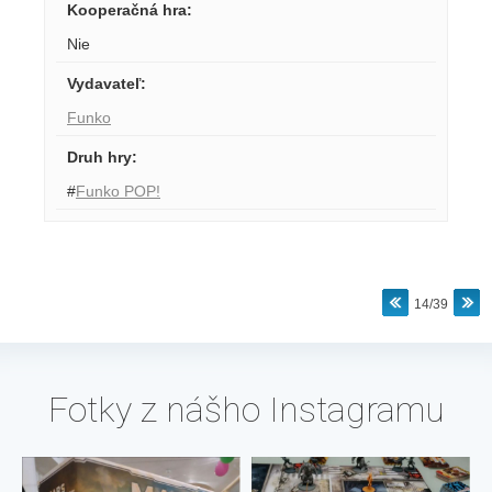
Kooperačná hra
:
Nie
Vydavateľ
:
Funko
Druh hry
:
#
Funko POP!
14/39
Fotky z nášho Instagramu