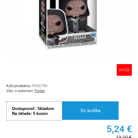
AKCIA
Kód produktu:
FK56799
Viac o autorovi:
Funko
Dostupnosť:
Skladom
Do košíka
Na sklade:
5
kusov
5,24
€
13,10
€