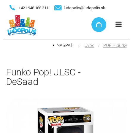
+421 948 188 211
ludopolis@ludopolis.sk
NASPÄŤ
⋮
/
Úvod
POP! Figúrky
Funko Pop! JLSC -
DeSaad