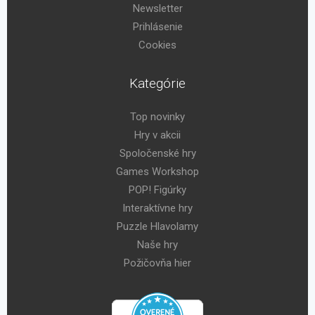
Newsletter
Prihlásenie
Cookies
Kategórie
Top novinky
Hry v akcii
Spoločenské hry
Games Workshop
POP! Figúrky
Interaktívne hry
Puzzle Hlavolamy
Naše hry
Požičovňa hier