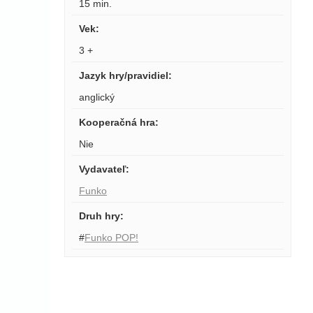
15 min.
Vek
:
3 +
Jazyk hry/pravidiel
:
anglický
Kooperačná hra
:
Nie
Vydavateľ
:
Funko
Druh hry
:
#
Funko POP!