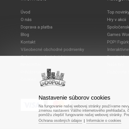
Úvod
Top novink
O nás
Hry v akcii
Doprava a platba
Spoločensk
Blog
Games Wor
Kontakt
POP! Figúrk
Všeobecné obchodné podmienky
Interaktívne
Ochrana osobných údajov
Puzzle Hla
Newsletter
Naše hry
Prihlásenie
Požičovňa h
Cookies
Nastavenie súborov cookies
‎+42
Na fungovanie našej webovej stránky používame nevyh
zmenou nastavení Vášho internetového prehliadača, č
pomôžu zlepšiť fungovanie našej webovej stránky. Pre 
Ochrana osobných údajov
Informácie o cookies
|