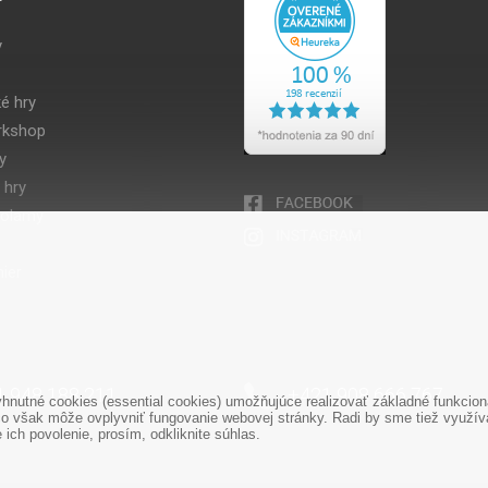
y
é hry
kshop
y
 hry
volamy
ier
1 948 188 211
+421 908 666 767
nutné cookies (essential cookies) umožňujúce realizovať základné funkciona
o však môže ovplyvniť fungovanie webovej stránky. Radi by sme tiež využíval
ich povolenie, prosím, odkliknite súhlas.