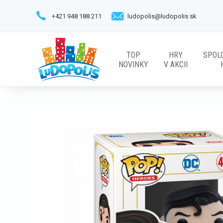
+421 948 188 211
ludopolis@ludopolis.sk
TOP
HRY
SPOL
NOVINKY
V AKCII