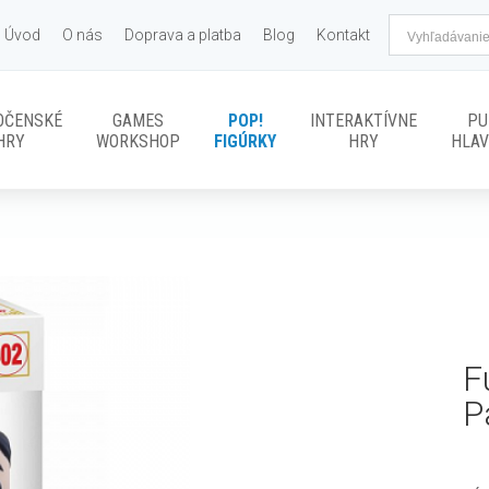
Úvod
O nás
Doprava a platba
Blog
Kontakt
OČENSKÉ
GAMES
POP!
INTERAKTÍVNE
PU
HRY
WORKSHOP
FIGÚRKY
HRY
HLA
F
P