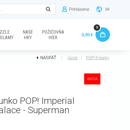
Prihlásenie
SK
0
ZZLE
NAŠE
POŽIČOVŇA
0,00 €
VOLAMY
HRY
HIER
NASPÄŤ
⋮
/
Úvod
POP! Figúrky
AKCIA
unko POP! Imperial
alace - Superman