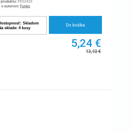
 produktu:
FK52433
 o autorovi:
Funko
Dostupnosť:
Skladom
Do košíka
Na sklade:
4
kusy
5,24
€
13,10
€