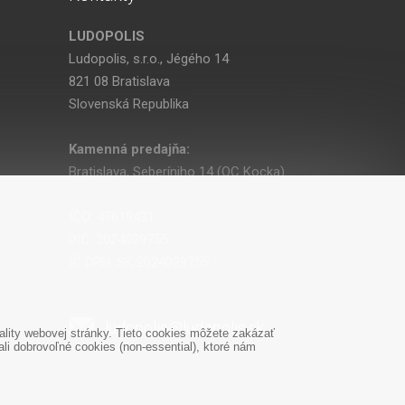
LUDOPOLIS
Ludopolis, s.r.o., Jégého 14
821 08 Bratislava
Slovenská Republika
Kamenná predajňa:
Bratislava, Seberíniho 14 (OC Kocka)
IČO: 47619431
DIČ: 2024029755
IČ DPH: SK 2024029755
ludopolis@ludopolis.sk
lity webovej stránky. Tieto cookies môžete zakázať
i dobrovoľné cookies (non-essential), ktoré nám