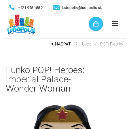
+421 948 188 211
ludopolis@ludopolis.sk
NASPÄŤ
⋮
/
Úvod
POP! Figúrky
Funko POP! Heroes:
Imperial Palace-
Wonder Woman