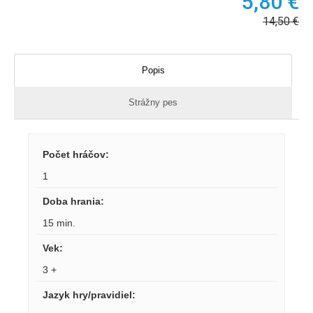
5,80
€
14,50
€
Popis
Strážny pes
Počet hráčov
:
1
Doba hrania
:
15 min.
Vek
:
3 +
Jazyk hry/pravidiel
: