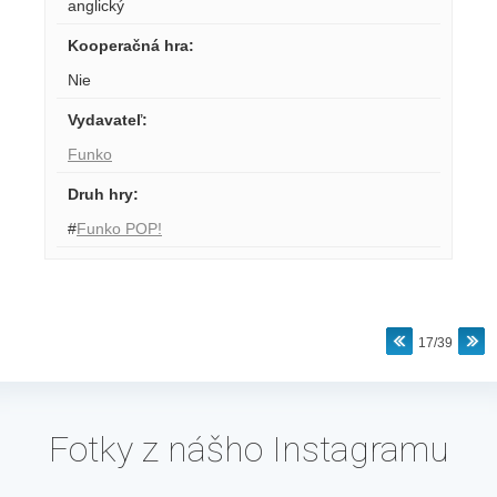
anglický
Kooperačná hra
:
Nie
Vydavateľ
:
Funko
Druh hry
:
#
Funko POP!
17/39
Fotky z nášho Instagramu