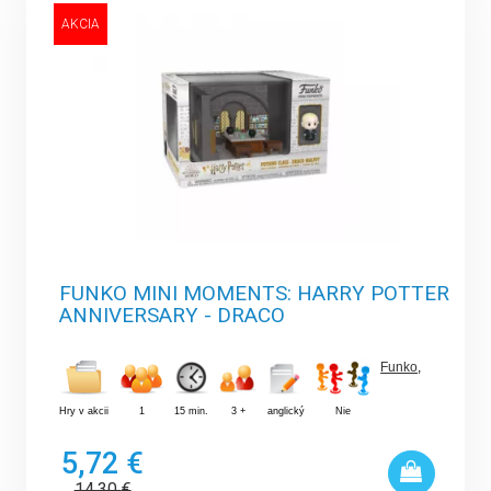
AKCIA
FUNKO MINI MOMENTS: HARRY POTTER
ANNIVERSARY - DRACO
Funko
,
Hry v akcii
1
15 min.
3 +
anglický
Nie
5,72 €
14,30
€