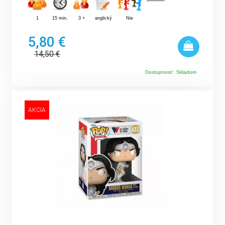
1
15 min.
3 +
anglický
Nie
5,80 €
14,50
€
Dostupnosť:
Skladom
AKCIA