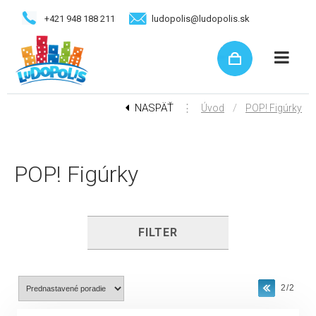
+421 948 188 211
ludopolis@ludopolis.sk
NASPÄŤ
⋮
/
Úvod
POP! Figúrky
POP! Figúrky
FILTER
2/2