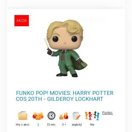
AKCIA
FUNKO POP! MOVIES: HARRY POTTER
COS 20TH - GILDEROY LOCKHART
Funko
,
Hry v akcii
1
15 min.
3 +
anglický
Nie