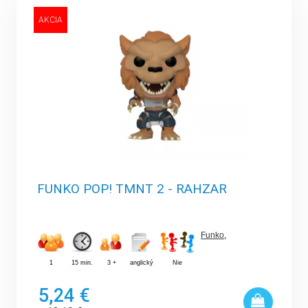
AKCIA
FUNKO POP! TMNT 2 - RAHZAR
Funko
,
1
15 min.
3 +
anglický
Nie
5,24 €