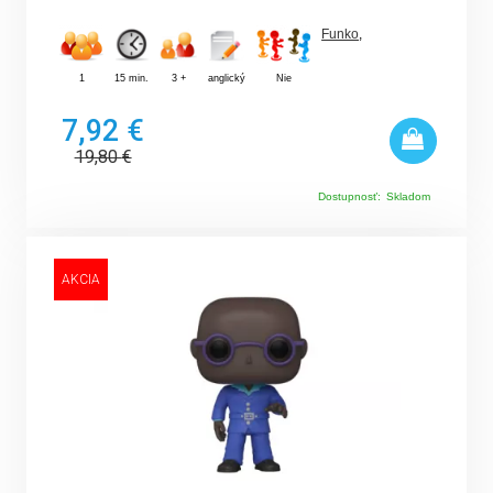
Funko
,
1
15 min.
3 +
anglický
Nie
7,92 €
19,80
€
Dostupnosť:
Skladom
AKCIA