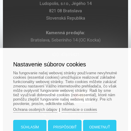
Ludopolis, s.r.o., Jégého 14
821 08 Bratislava
Slovenská Republika
Kamenná predajňa:
Bratislava, Seberíniho 14 (OC Kocka)
IČO: 47619431
DIČ: 2024029755
Nastavenie súborov cookies
IČ DPH: SK 2024029755
Na fungovanie našej webovej stránky používame nevyhnutné
cookies (essential cookies) umožňujúce realizovať základné
funkcionality webovej stránky. Tieto cookies môžete zakázať
zmenou nastavení Vášho internetového prehliadača, čo však
môže ovplyvniť fungovanie webovej stránky. Radi by sme
tiež využívali dobrovoľné cookies (non-essential), ktoré nám
pomôžu zlepšiť fungovanie našej webovej stránky. Pre ich
povolenie, prosím, odkliknite súhlas.
Ochrana osobných údajov
Informácie o cookies
|
‎+421 948 188 211
+421 908 666 767
ludopolis@ludopolis.sk
SÚHLASÍM
PRISPÔSOBIŤ
ODMIETNUŤ