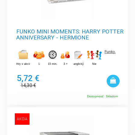
FUNKO MINI MOMENTS: HARRY POTTER
ANNIVERSARY - HERMIONE
Funko
,
Hry v akcii
1
15 min.
3 +
anglický
Nie
5,72 €
14,30
€
Dostupnosť:
Skladom
AKCIA