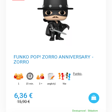
FUNKO POP! ZORRO ANNIVERSARY -
ZORRO
Funko
,
1
15 min.
3 +
anglický
Nie
6,36 €
15,90
€
Dostupnosť:
Skladom