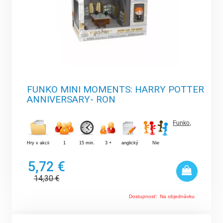
FUNKO MINI MOMENTS: HARRY POTTER
ANNIVERSARY- RON
Funko
,
Hry v akcii
1
15 min.
3 +
anglický
Nie
5,72 €
14,30
€
Dostupnosť:
Na objednávku