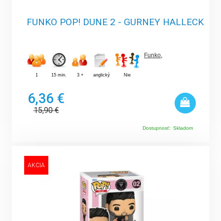
FUNKO POP! DUNE 2 - GURNEY HALLECK
Funko
,
1
15 min.
3 +
anglický
Nie
6,36 €
15,90
€
Dostupnosť:
Skladom
AKCIA