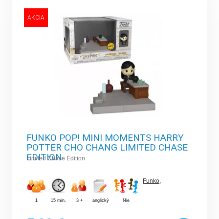
AKCIA
FUNKO POP! MINI MOMENTS HARRY
POTTER CHO CHANG LIMITED CHASE
EDITION
Limited Chase Edition
Funko
,
1
15 min.
3 +
anglický
Nie