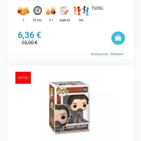
Funko
,
1
15 min.
3 +
anglický
Nie
6,36 €
15,90
€
Dostupnosť:
Skladom
AKCIA