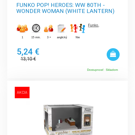
FUNKO POP! HEROES: WW 80TH -
WONDER WOMAN (WHITE LANTERN)
Funko
,
1
15 min.
3 +
anglický
Nie
5,24 €
13,10
€
Dostupnosť:
Skladom
AKCIA