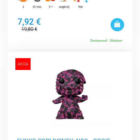
1
15 min.
3 +
anglický
Nie
7,92 €
19,80
€
Dostupnosť:
Skladom
AKCIA