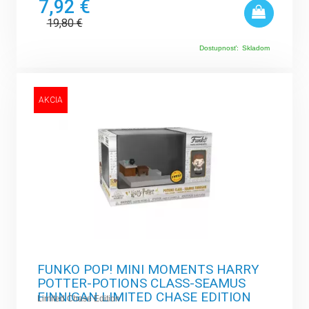
7,92 €
19,80
€
Dostupnosť:
Skladom
AKCIA
FUNKO POP! MINI MOMENTS HARRY
POTTER-POTIONS CLASS-SEAMUS
FINNIGAN LIMITED CHASE EDITION
Limited Chase Edition