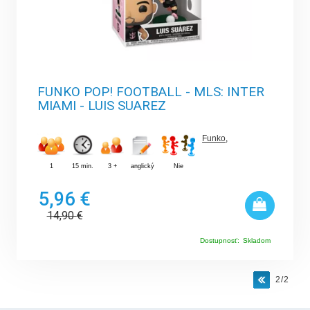
FUNKO POP! FOOTBALL - MLS: INTER
MIAMI - LUIS SUAREZ
Funko
,
1
15 min.
3 +
anglický
Nie
5,96 €
14,90
€
Dostupnosť:
Skladom
2/2