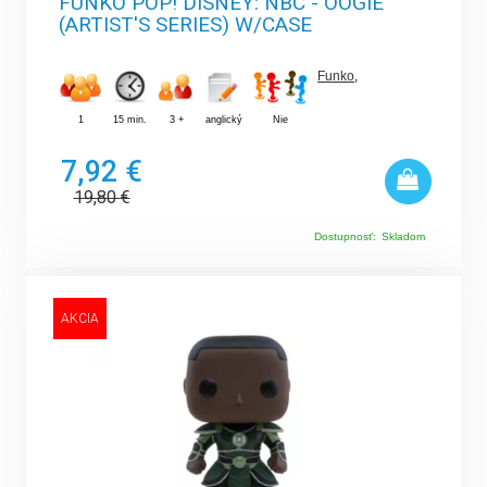
FUNKO POP! DISNEY: NBC - OOGIE
(ARTIST'S SERIES) W/CASE
Funko
,
1
15 min.
3 +
anglický
Nie
7,92 €
19,80
€
Dostupnosť:
Skladom
AKCIA