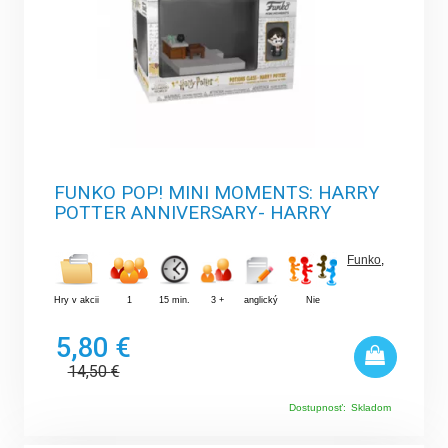
FUNKO POP! MINI MOMENTS: HARRY
POTTER ANNIVERSARY- HARRY
Funko
,
Hry v akcii
1
15 min.
3 +
anglický
Nie
5,80 €
14,50
€
Dostupnosť:
Skladom