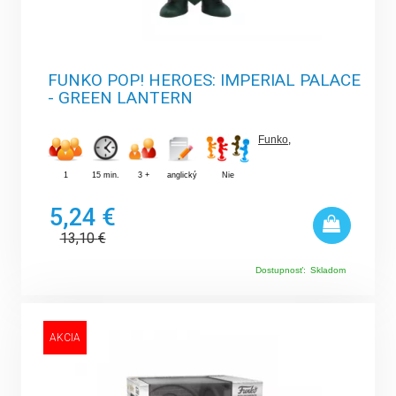
FUNKO POP! HEROES: IMPERIAL PALACE
- GREEN LANTERN
Funko
,
1
15 min.
3 +
anglický
Nie
5,24 €
13,10
€
Dostupnosť:
Skladom
AKCIA