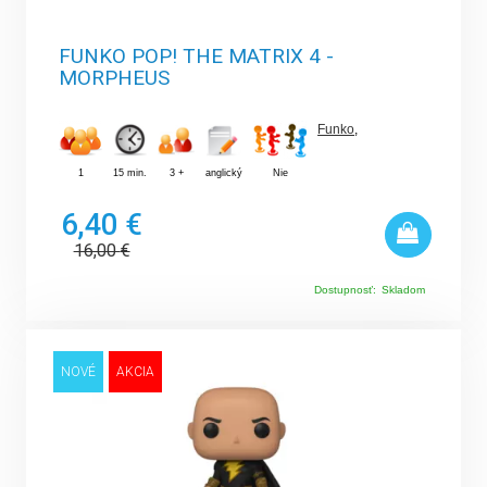
FUNKO POP! THE MATRIX 4 -
MORPHEUS
Funko
,
1
15 min.
3 +
anglický
Nie
6,40 €
16,00
€
Dostupnosť:
Skladom
NOVÉ
AKCIA