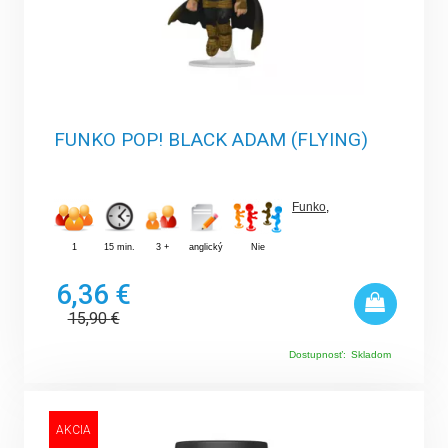
FUNKO POP! BLACK ADAM (FLYING)
Funko
,
1
15 min.
3 +
anglický
Nie
6,36 €
15,90
€
Dostupnosť:
Skladom
AKCIA