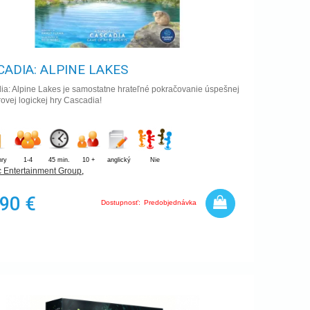
CADIA: ALPINE LAKES
ia: Alpine Lakes je samostatne hrateľné pokračovanie úspešnej
rovej logickej hry Cascadia!
hry
1-4
45 min.
10 +
anglický
Nie
c Entertainment Group
,
,90 €
Dostupnosť:
Predobjednávka