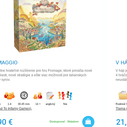
MAGGIO
V HÁ
ne hrateľné rozšírenie pre hru Fromage, ktoré prináša nové
V háji 
lasti, nové stratégie a ešte viac možností pre talianskych
4 hráčo
 syrov.
neustál
y
1-4
30-45 min.
14 +
anglický
Nie
Rodinné 
ad To Infamy Games)
,
Tlama
90 €
21
Dostupnosť:
Skladom