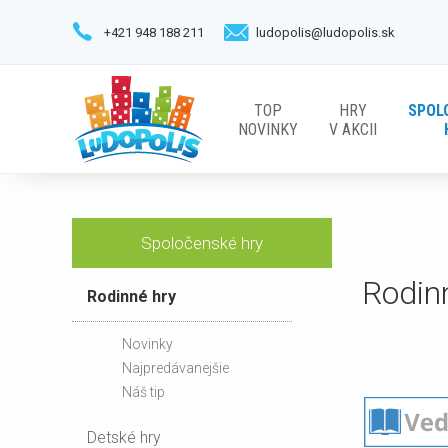
+421 948 188 211
ludopolis@ludopolis.sk
TOP
HRY
SPOL
NOVINKY
V AKCII
Spoločenské hry
Rodin
Rodinné hry
Novinky
Najpredávanejšie
Náš tip
Detské hry