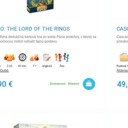
LO: THE LORD OF THE RINGS
CAS
ívna dedukčná kartová hra zo sveta Pána prsteňov, v ktorej sa
Cascad
pomocou indícií odhaliť tajnú postavu.
priesto
y
2-10
10 min.
7 +
anglický
Áno
Rodinné 
 Guild
,
Aldera
90 €
49
Dostupnosť:
Skladom