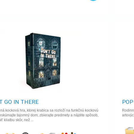
T GO IN THERE
POP
lná kocková hra, ktorej krabica sa rozloží na funkčnú kockovú
Rodinná
eskúmajte tajomný dom, zbierajte predmety a nájdite spôsob,
artovýc
ť kliatbu skôr, než ...