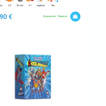
hry
1-8
20 min.
8 +
anglický
Nie
,90 €
Dostupnosť:
Skladom