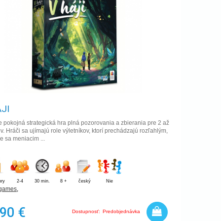
JI
je pokojná strategická hra plná pozorovania a zbierania pre 2 až
v. Hráči sa ujímajú role výletníkov, ktorí prechádzajú rozľahlým,
e sa meniacim ...
hry
2-4
30 min.
8 +
český
Nie
 games
,
,90 €
Dostupnosť:
Predobjednávka