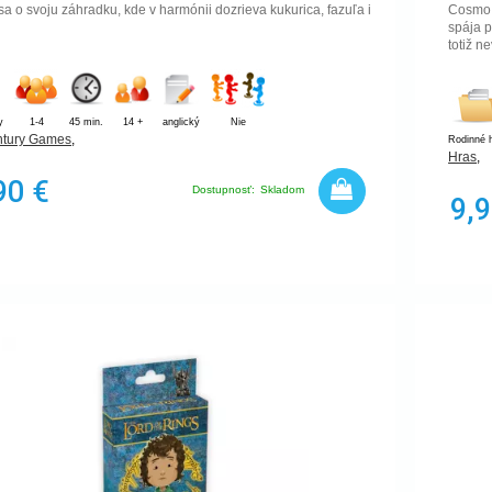
 sa o svoju záhradku, kde v harmónii dozrieva kukurica, fazuľa i
Cosmo j
spája p
totiž n
y
1-4
45 min.
14 +
anglický
Nie
ntury Games
,
Rodinné 
Hras
,
90 €
Dostupnosť:
Skladom
9,9