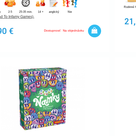
Rodinné 
y
2-5
25-35 min.
14 +
anglický
Nie
ad To Infamy Games)
,
21
90 €
Dostupnosť:
Na objednávku