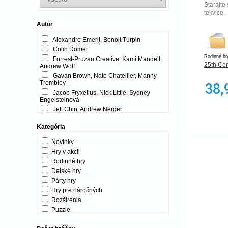
Starajte
tekvice.
Autor
Alexandre Emerit, Benoit Turpin
Colin Dömer
Rodinné hr
Forrest-Pruzan Creative, Kami Mandell,
25th Ce
Andrew Wolf
Gavan Brown, Nate Chatellier, Manny
Trembley
38,
Jacob Fryxelius, Nick Little, Sydney
Engelsteinová
Jeff Chin, Andrew Nerger
Joe Hopkins
Kategória
Malcolm Braff, Bruno Cathala, Sébastien
Pauchon
Novinky
Marc Dür, Samuel Luterbacher
Hry v akcii
Muneyuki Yokouchi
Rodinné hry
Olivier Grégoire
Detské hry
ADC Blackfire Entertainment s.r.o.
Párty hry
ALBI
Hry pre náročných
Adam E. Daulton
Rozšírenia
Adam Hill, Ben Pinchback, Matt Riddle
Puzzle
Adrian Abela, David Chircop
Interaktívne hračky
Adrian Adamescu, Daryl Andrews