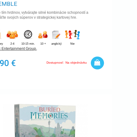
EMBLE
 tím hrdinov, vytvárajte silné kombinácie schopností a
ťte svojich súperov v strategickej kartovej hre.
hry
2-4
10-15 min.
10 +
anglický
Nie
c Entertainment Group
,
,90 €
Dostupnosť:
Na objednávku