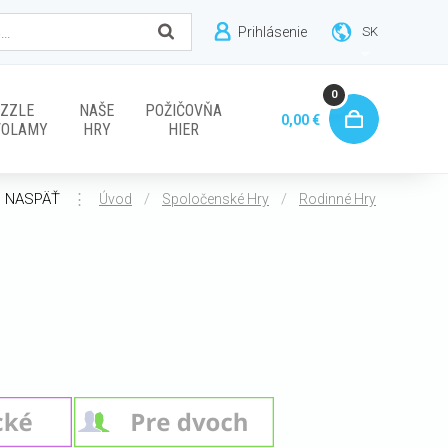
Prihlásenie
SK
0
ZZLE
NAŠE
POŽIČOVŇA
0,00 €
VOLAMY
HRY
HIER
NASPÄŤ
⋮
/
/
Úvod
Spoločenské Hry
Rodinné Hry