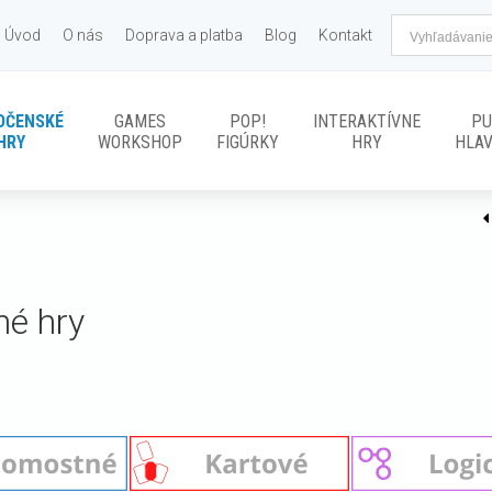
Úvod
O nás
Doprava a platba
Blog
Kontakt
OČENSKÉ
GAMES
POP!
INTERAKTÍVNE
PU
HRY
WORKSHOP
FIGÚRKY
HRY
HLA
né hry