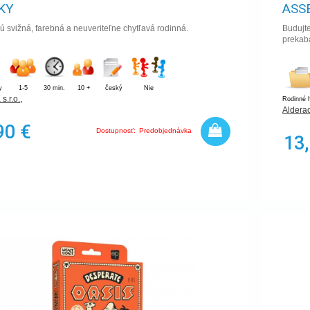
KY
ASS
 svižná, farebná a neuveriteľne chytľavá rodinná.
Budujte
prekabá
y
1-5
30 min.
10 +
český
Nie
.r.o.
,
Rodinné 
Aldera
90 €
Dostupnosť:
Predobjednávka
13