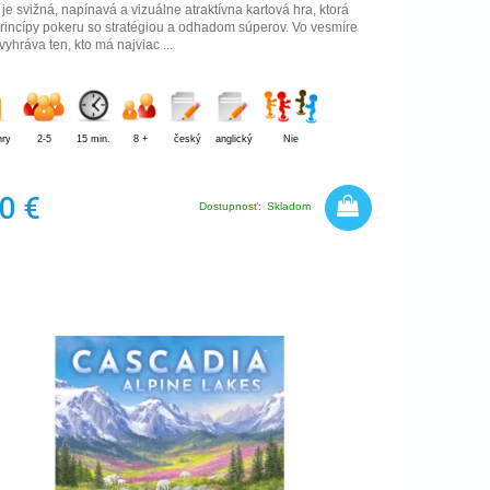
e svižná, napínavá a vizuálne atraktívna kartová hra, ktorá
rincípy pokeru so stratégiou a odhadom súperov. Vo vesmíre
evyhráva ten, kto má najviac ...
hry
2-5
15 min.
8 +
český
anglický
Nie
0 €
Dostupnosť:
Skladom