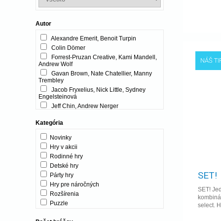
Autor
Alexandre Emerit, Benoit Turpin
Colin Dömer
Forrest-Pruzan Creative, Kami Mandell,
NÁŠ TI
Andrew Wolf
Gavan Brown, Nate Chatellier, Manny
Trembley
Jacob Fryxelius, Nick Little, Sydney
Engelsteinová
Jeff Chin, Andrew Nerger
Joe Hopkins
Kategória
Malcolm Braff, Bruno Cathala, Sébastien
Pauchon
Novinky
Marc Dür, Samuel Luterbacher
Hry v akcii
Muneyuki Yokouchi
Rodinné hry
Olivier Grégoire
Detské hry
ADC Blackfire Entertainment s.r.o.
SET!
Párty hry
ALBI
Hry pre náročných
Adam E. Daulton
SET! Jedn
Rozšírenia
kombinác
Adam Hill, Ben Pinchback, Matt Riddle
Puzzle
select. H
Adrian Abela, David Chircop
Interaktívne hračky
Adrian Adamescu, Daryl Andrews