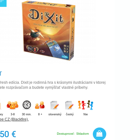
IP
T
efresh edícia. Dixit je rodinná hra s krásnymi ilustráciami v ktorej
ete rozprávačom a budete vymýšľať vlastné príbehy.
hry
3-8
30 min.
8 +
slovenský
český
Nie
e CZ (Blackfire)
,
,50 €
Dostupnosť:
Skladom