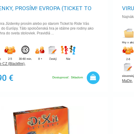
ENKY, PROSÍM! EVROPA (TICKET TO
VIR
)
Najnáka
hra Jízdenky prosím alebo po starom Ticket to Ride Vás
 do Európy. Táto spoločenská hra je idálne pre rodiny ako
ra do sveta stoloviek. Pravidlá ...
Hry v akc
y
2-5
30-60 min.
8 +
český
Nie
2-6
 CZ (Blackfire)
,
90 €
slovensk
Dostupnosť:
Skladom
MaDe
,
15
16