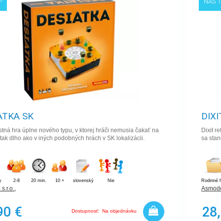
P
NÁŠ T
ATKA SK
DIXI
ná hra úplne nového typu, v ktorej hráči nemusia čakať na
Dixit r
 tak dlho ako v iných podobných hrách v SK lokalizácii.
sa stan
y
2-8
20 min.
10 +
slovenský
Nie
Rodinné 
.r.o.
,
Asmode
90 €
28
Dostupnosť:
Na objednávku