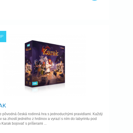
IP
AK
je pôvodná česká rodinná hra s jednoduchými pravidlami. Každý
v sa zhostí jedného z hrdinov a vyrazí s ním do labyrintu pod
Karak bojovať s príšerami ...