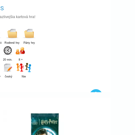
US
zlivejšia kartová hra!
ii
Rodinné hry
Párty hry
20 min.
8 +
ý
český
Nie
,90 €
Dostupnosť:
Skladom
,90
€