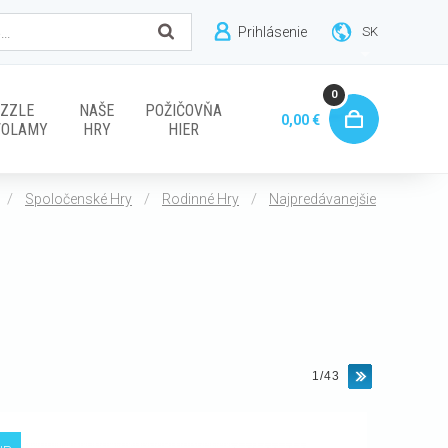
Prihlásenie
SK
0
ZZLE
NAŠE
POŽIČOVŇA
0,00 €
VOLAMY
HRY
HIER
/
/
/
Spoločenské Hry
Rodinné Hry
Najpredávanejšie
1/43