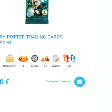
RY POTTER TRADING CARDS -
STER
Rodinné hry
1
30 min.
6 +
anglický
Nie
,
0 €
Dostupnosť:
Skladom