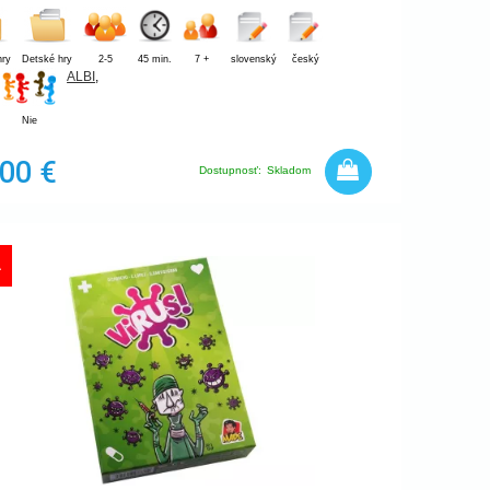
hry
Detské hry
2-5
45 min.
7 +
slovenský
český
ALBI
,
Nie
,00 €
Dostupnosť:
Skladom
A