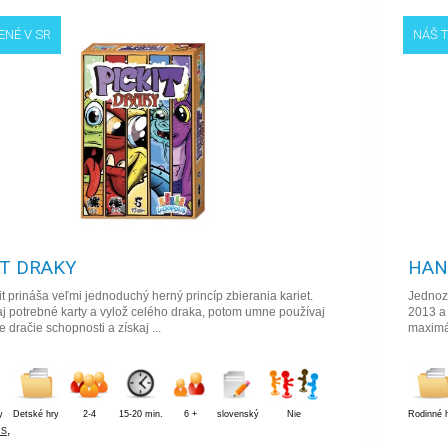
ENÉ V SR
NÁŠ T
IT DRAKY
HAN
it prináša veľmi jednoduchý herný princíp zbierania kariet.
Jednoz
j potrebné karty a vylož celého draka, potom umne používaj
2013 a 
 dračie schopnosti a získaj ...
maximá
y
Detské hry
2-4
15-20 min.
6 +
slovenský
Nie
Rodinné 
is
,