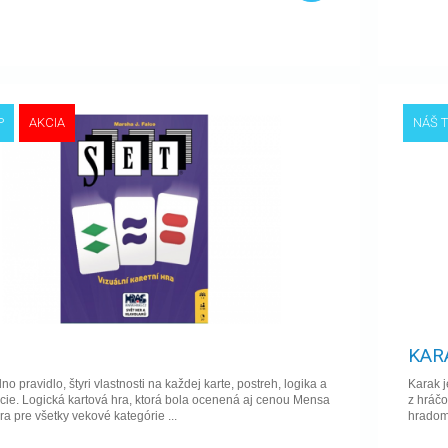
P
AKCIA
NÁŠ T
KAR
o pravidlo, štyri vlastnosti na každej karte, postreh, logika a
Karak 
ie. Logická kartová hra, ktorá bola ocenená aj cenou Mensa
z hráčo
ra pre všetky vekové kategórie ...
hradom 