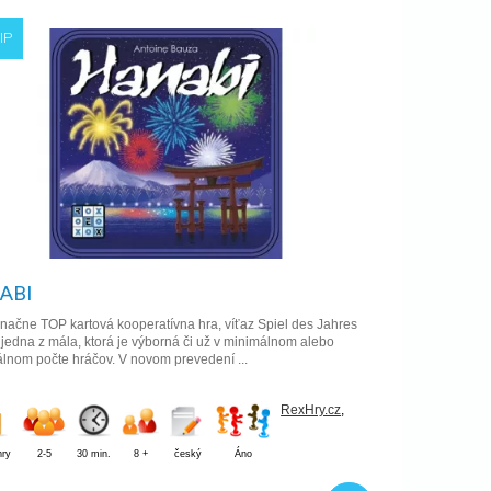
IP
ABI
načne TOP kartová kooperatívna hra, víťaz Spiel des Jahres
jedna z mála, ktorá je výborná či už v minimálnom alebo
lnom počte hráčov. V novom prevedení ...
RexHry.cz
,
hry
2-5
30 min.
8 +
český
Áno