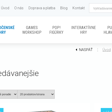
Úvod
O nás
Doprava a platba
Blog
Kontakt
OČENSKÉ
GAMES
POP!
INTERAKTÍVNE
PU
HRY
WORKSHOP
FIGÚRKY
HRY
HLA
NASPÄŤ
⋮
Úvod
edávanejšie