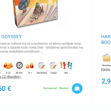
T ODYSSEY
HAR
BOO
yssey je rodinná hra na rozprávačov, pri ktorej využijete svoju
ivosť a objavíte kúzlo sveta Dixit - obľúbenej spoločenskej hry
anej niekoľkými prestížnymi ...
Novinky
Panini
y
3-12
30 min.
8 +
slovenský
český
Nie
 CZ (Blackfire)
,
2,9
50 €
Dostupnosť:
Skladom