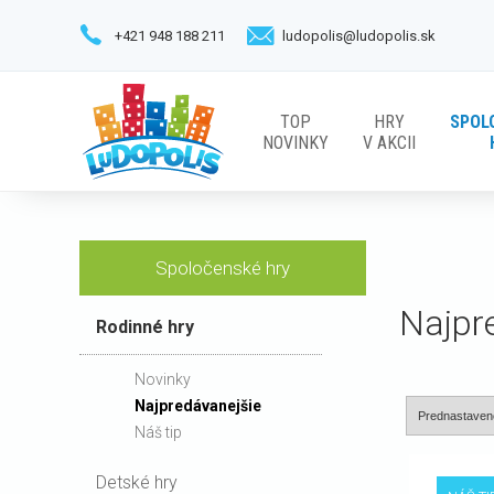
+421 948 188 211
ludopolis@ludopolis.sk
TOP
HRY
SPOL
NOVINKY
V AKCII
Spoločenské hry
Najpr
Rodinné hry
Novinky
Najpredávanejšie
Náš tip
Detské hry