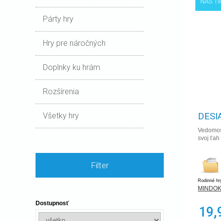
NÁŠ TI
Párty hry
Hry pre náročných
Doplnky ku hrám
Rozšírenia
DESI
Všetky hry
Vedomost
svoj ťah
Filter
Rodinné hr
MINDOK s
Dostupnosť
19,