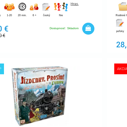
Hras
,
y
1-20
20 min.
6 +
český
Nie
Rodinné 
0 €
Dostupnosť:
Skladom
poľsky
90
€
28
P
AKCI