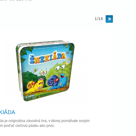
1/16
KIÁDA
a je originálna závodná hra, v ktorej pomáhate svojim
om preťať cieľovú pásku ako prvú.