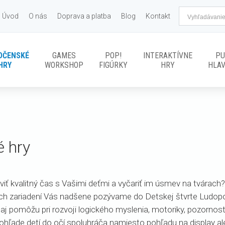
Úvod
O nás
Doprava a platba
Blog
Kontakt
OČENSKÉ
GAMES
POP!
INTERAKTÍVNE
PU
HRY
WORKSHOP
FIGÚRKY
HRY
HLA
é hry
viť kvalitný čas s Vašimi deťmi a vyčariť im úsmev na tvárach?
ých zariadení Vás nadšene pozývame do Detskej štvrte Ludopolis
 aj pomôžu pri rozvoji logického myslenia, motoriky, pozornost
pohľade detí do očí spoluhráča namiesto pohľadu na display a