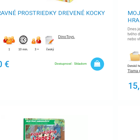
AVNÉ PROSTRIEDKY DREVENÉ KOCKY
MOJ
HRA
Dnes je
tvého 
DinoToys
,
nebo vl
1
10 min.
3 +
český
0 €
Dostupnosť:
Skladom
Detské h
Tlama
15