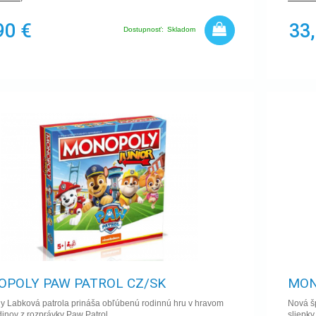
90 €
33
Dostupnosť:
Skladom
POLY PAW PATROL CZ/SK
MON
y Labková patrola prináša obľúbenú rodinnú hru v hravom
Nová š
dinov z rozprávky Paw Patrol.
sliepky