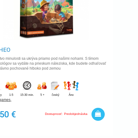
HEO
tvo minulosti sa ukrýva priamo pod našimi nohami. S tímom
tológov sa vydáte na prieskum náleziska, kde budete odhaľovať
e dávno pochované hlboko pod zemou
ry
1-5
15-30 min.
5 +
český
Áno
 games
,
,50 €
Dostupnosť:
Predobjednávka