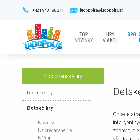
+421 948 188 211
ludopolis@ludopolis.sk
TOP
HRY
SPOL
NOVINKY
V AKCII
Spoločenské hry
Detsk
Rodinné hry
Detské hry
Chcete strá
inteligentn
Novinky
zabavia, ale
Najpredávanejšie
Náš tip
všetko pri 