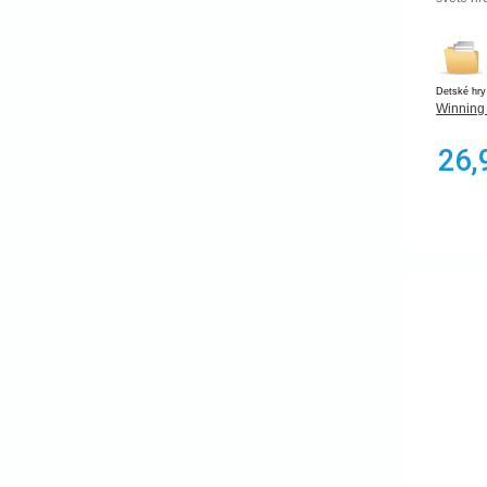
Vedomostná
Veľa hráčov
Vesmír
vzdelávacie
zombie
Detské hry
zvieratá
Winning
abstraktná
dedukcia
26,
budovatelská
klasická hra
príbehová
kreativita
Push Your Luck
pokémon
Hand management
Začiatočník