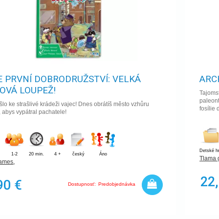
 PRVNÍ DOBRODRUŽSTVÍ: VELKÁ
ARC
OVÁ LOUPEŽ!
Tajoms
paleon
lo ke strašlivé krádeži vajec! Dnes obrátíš město vzhůru
fosíli
abys vypátral pachatele!
Detské h
1-2
20 min.
4 +
český
Áno
Tlama
games
,
22
90 €
Dostupnosť:
Predobjednávka