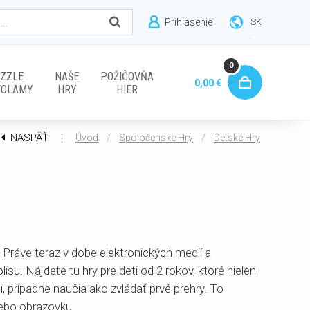
Prihlásenie
SK
0
ZZLE
NAŠE
POŽIČOVŇA
0,00 €
VOLAMY
HRY
HIER
NASPÄŤ
⋮
/
/
Úvod
Spoločenské Hry
Detské Hry
 Práve teraz v dobe elektronických medií a
u. Nájdete tu hry pre deti od 2 rokov, ktoré nielen
i, prípadne naučia ako zvládať prvé prehry. To
lebo obrazovku.