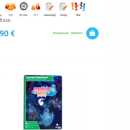
ry
2-5
15 min.
5 +
slovenský
český
Nie
 s.r.o.
,
,90 €
Dostupnosť:
Skladom