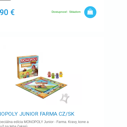
,90 €
Dostupnosť:
Skladom
OPOLY JUNIOR FARMA CZ/SK
peciálna edícia MONOPOLY Junior - Farma. Kravy, kone a
 už na teba čakajú.