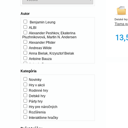
Autor
Detské hry
Benjamin Leung
Tlama 
ALBI
Alexander Peshkov, Ekaterina
13,
Pluzhnikovová, Martin N. Andersen
Alexander Pfister
Andreas Wilde
Anna Bielak, Krzysztof Bielak
Antoine Bauza
Antonin Boccara
Asger Harding Granerud, Daniel Skjold
Kategória
Pedersen
Aureliano Buonfino, Lorenzo Silva,
Novinky
Lorenzo Tucci Sorrentino
Hry v akcii
Baptiste Derrez, Marc-Antoine Doyon
Rodinné hry
Bonaparte
Detské hry
Bruno Cathala
Párty hry
Clémentine Beauvais, Dave Neale
Hry pre náročných
Darwin Castle & Robert Dougherty
Rozšírenia
David Cicurel
Interaktívne hračky
Dino Toys
Djeco