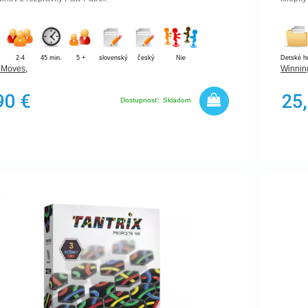
2-4
45 min.
5 +
slovenský
český
Nie
Detské h
 Moves
,
Winnin
90 €
25
Dostupnosť:
Skladom