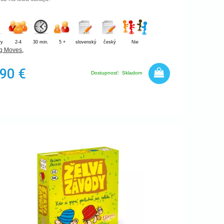
ry
2-4
30 min.
5 +
slovenský
český
Nie
g Moves
,
,90 €
Dostupnosť:
Skladom