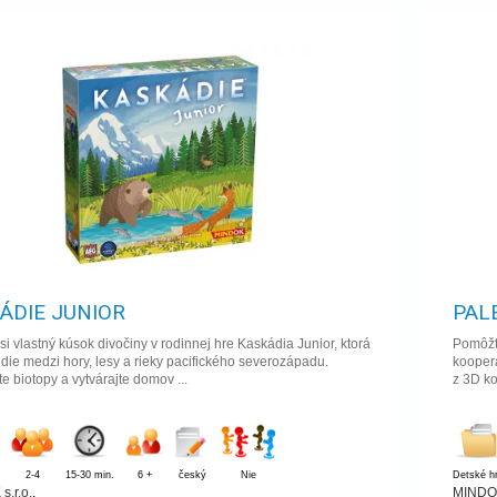
ÁDIE JUNIOR
PAL
 si vlastný kúsok divočiny v rodinnej hre Kaskádia Junior, ktorá
Pomôžte
die medzi hory, lesy a rieky pacifického severozápadu.
koopera
te biotopy a vytvárajte domov ...
z 3D ko
2-4
15-30 min.
6 +
český
Nie
Detské h
.r.o.
,
MINDOK