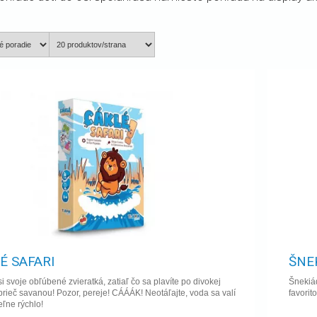
É SAFARI
ŠNE
si svoje obľúbené zvieratká, zatiaľ čo sa plavíte po divokej
Šnekiád
prieč savanou! Pozor, pereje! CÁÁÁK! Neotáľajte, voda sa valí
favorit
eľne rýchlo!