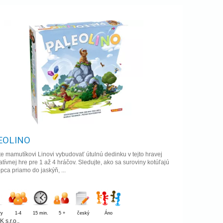
EOLINO
 mamutíkovi Linovi vybudovať útulnú dedinku v tejto hravej
tívnej hre pre 1 až 4 hráčov. Sledujte, ako sa suroviny kotúľajú
pca priamo do jaskýň, ...
ry
1-4
15 min.
5 +
český
Áno
 s.r.o.
,