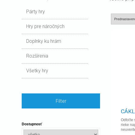
Párty hry
Hry pre náročných
Doplnky ku hrám
Rozšírenia
Všetky hry
Filter
CÁKL
Odfoťte 
Dostupnosť
rieke na
neuverit