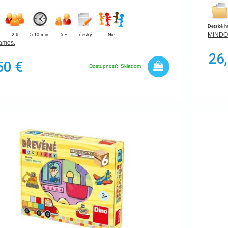
Detské h
MINDOK
2-6
5-10 min.
5 +
český
Nie
games
,
26
50 €
Dostupnosť:
Skladom