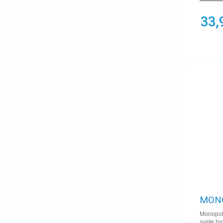
Tlama games
osadníci z katanu
Vesuvius Media
pamäť
33,
Wise Wizard Games
sólo mód
Winning Moves
preteky
Zygomatic - Asmodee
Príšerky
príroda
Elianna
puzzle
real time
Roll and Write
rozprávanie
rozprávková
Rozšírenie
sci-fi
Set collection
slovenský produkt
Slovná
spiel des jahres
stohovanie
Šport
štychová
tile placement
MONO
tímy
Monopol
Únikovka
svete hr