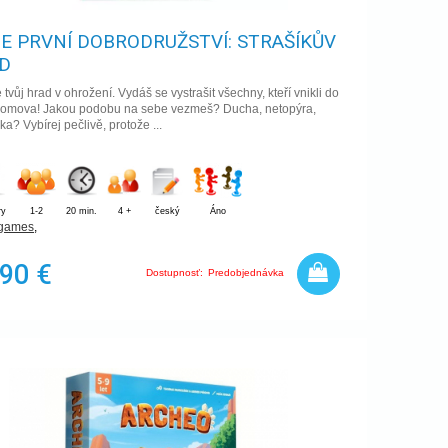
E PRVNÍ DOBRODRUŽSTVÍ: STRAŠÍKŮV
D
 tvůj hrad v ohrožení. Vydáš se vystrašit všechny, kteří vnikli do
domova! Jakou podobu na sebe vezmeš? Ducha, netopýra,
ka? Vybírej pečlivě, protože ...
ry
1-2
20 min.
4 +
český
Áno
 games
,
,90 €
Dostupnosť:
Predobjednávka