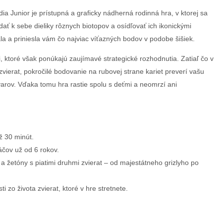
ia Junior je prístupná a graficky nádherná rodinná hra, v ktorej sa
adať k sebe dieliky rôznych biotopov a osídľovať ich ikonickými
la a priniesla vám čo najviac víťazných bodov v podobe šišiek.
, ktoré však ponúkajú zaujímavé strategické rozhodnutia. Zatiaľ čo v
zvierat, pokročilé bodovanie na rubovej strane kariet preverí vašu
varov. Vďaka tomu hra rastie spolu s deťmi a neomrzí ani
ž 30 minút.
áčov už od 6 rokov.
a žetóny s piatimi druhmi zvierat – od majestátneho grizlyho po
i zo života zvierat, ktoré v hre stretnete.