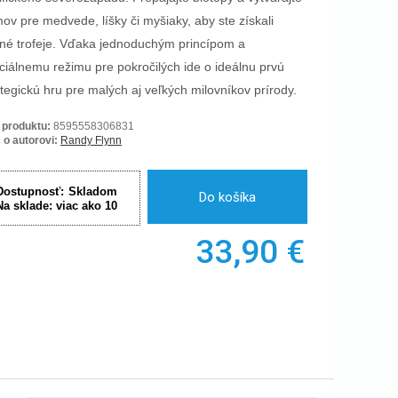
ov pre medvede, líšky či myšiaky, aby ste získali
né trofeje. Vďaka jednoduchým princípom a
ciálnemu režimu pre pokročilých ide o ideálnu prvú
ategickú hru pre malých aj veľkých milovníkov prírody.
 produktu:
8595558306831
 o autorovi:
Randy Flynn
Dostupnosť:
Skladom
Do košíka
Na sklade:
viac ako 10
33,90
€