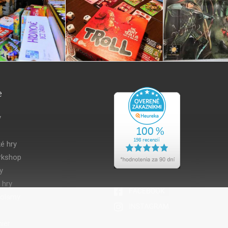
e
y
é hry
kshop
y
 hry
volamy
ier