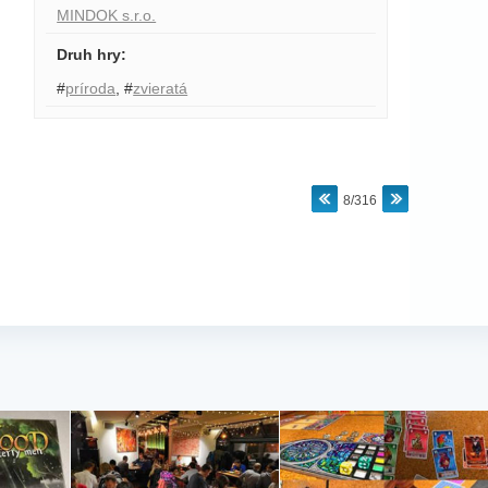
MINDOK s.r.o.
Druh hry
:
#
príroda
,
#
zvieratá
8/316