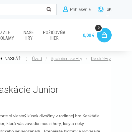
Prihlásenie
SK
0
ZZLE
NAŠE
POŽIČOVŇA
0,00 €
VOLAMY
HRY
HIER
NASPÄŤ
⋮
/
/
Úvod
Spoločenské Hry
Detské Hry
askádie Junior
vorte si vlastný kúsok divočiny v rodinnej hre Kaskádia
ior, ktorá vás zavedie medzi hory, lesy a rieky
ifického severozápadu. Prepájajte biotopy a vytvárajte