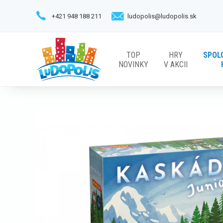
+421 948 188 211
ludopolis@ludopolis.sk
TOP
HRY
SPOL
NOVINKY
V AKCII