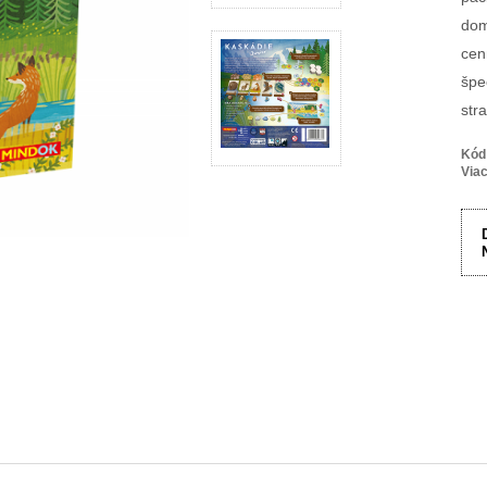
dom
cen
špe
str
Kód
Viac