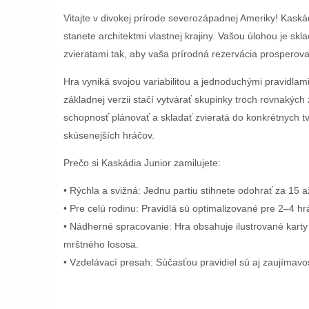
Vitajte v divokej prírode severozápadnej Ameriky! Kaskád
stanete architektmi vlastnej krajiny. Vašou úlohou je skl
zvieratami tak, aby vaša prírodná rezervácia prosperova
Hra vyniká svojou variabilitou a jednoduchými pravidlami
základnej verzii stačí vytvárať skupinky troch rovnakých 
schopnosť plánovať a skladať zvieratá do konkrétnych t
skúsenejších hráčov.
Prečo si Kaskádia Junior zamilujete:
• Rýchla a svižná: Jednu partiu stihnete odohrať za 15 a
• Pre celú rodinu: Pravidlá sú optimalizované pre 2–4 hr
• Nádherné spracovanie: Hra obsahuje ilustrované karty 
mrštného lososa.
• Vzdelávací presah: Súčasťou pravidiel sú aj zaujímavost