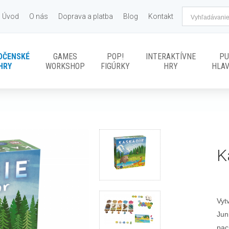
Úvod
O nás
Doprava a platba
Blog
Kontakt
OČENSKÉ
GAMES
POP!
INTERAKTÍVNE
PU
HRY
WORKSHOP
FIGÚRKY
HRY
HLA
K
Vyt
Jun
pac