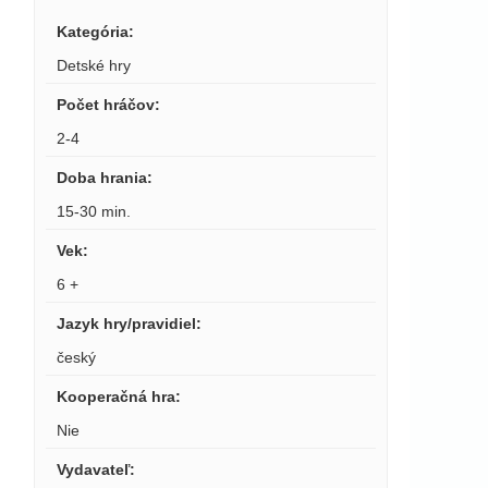
Kategória
:
Detské hry
Počet hráčov
:
2-4
Doba hrania
:
15-30 min.
Vek
:
6 +
Jazyk hry/pravidiel
:
český
Kooperačná hra
:
Nie
Vydavateľ
: