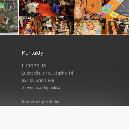
Kontakty
LUDOPOLIS
Ludopolis, s.r.o., Jégého 14
821 08 Bratislava
Slovenská Republika
Kamenná predajňa:
Bratislava, Seberíniho 14 (OC Kocka)
IČO: 47619431