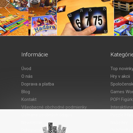
Informácie
Kategóri
Úvod
Top novink
O nás
Hry v akcii
Doprava a platba
Spoločensk
Blog
Games Wor
Kontakt
POP! Figúrk
Všeobecné obchodné podmienky
Interaktívne
Ochrana osobných údajov
Puzzle Hla
Newsletter
Naše hry
Prihlásenie
Požičovňa h