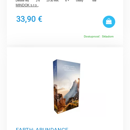
Detské hry
2-4
15-30 min.
6 +
český
Nie
MINDOK s.r.o.
,
33,90 €
Dostupnosť:
Skladom
EARTH: ABUNDANCE