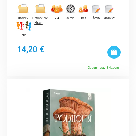
Novinky
Rodinné hry
2-4
20 min.
10 +
český
anglický
Hras
,
Nie
14,20 €
Dostupnosť:
Skladom