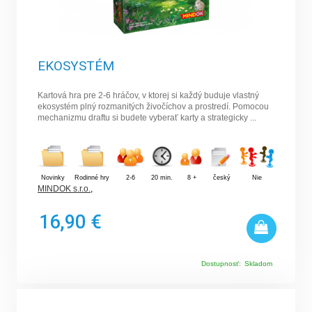
EKOSYSTÉM
Kartová hra pre 2-6 hráčov, v ktorej si každý buduje vlastný
ekosystém plný rozmanitých živočíchov a prostredí. Pomocou
mechanizmu draftu si budete vyberať karty a strategicky ...
Novinky
Rodinné hry
2-6
20 min.
8 +
český
Nie
MINDOK s.r.o.
,
16,90 €
Dostupnosť:
Skladom