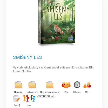
SMÍŠENÝ LES
Vytvorte ekologicky vyvážené prostredie pre flóru a faunu! EN:
Forest Shuffle
Novinky
Rodinné hry
Hry pre náročných
2-5
60 min.
10 +
Asmodee CZ
,
český
Nie