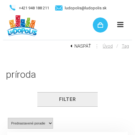
+421 948 188 211
ludopolis@ludopolis.sk
NASPÄŤ
⋮
/
Úvod
Tag
príroda
FILTER