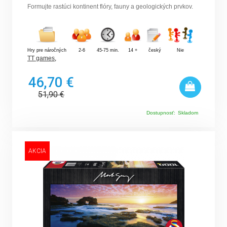
Formujte rastúci kontinent flóry, fauny a geologických prvkov.
Hry pre náročných
2-6
45-75 min.
14 +
český
Nie
TT games
,
46,70 €
51,90
€
Dostupnosť:
Skladom
AKCIA