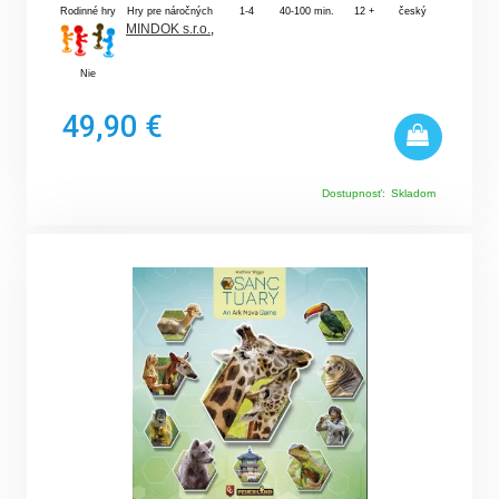
Rodinné hry
Hry pre náročných
1-4
40-100 min.
12 +
český
MINDOK s.r.o.
,
Nie
49,90 €
Dostupnosť:
Skladom