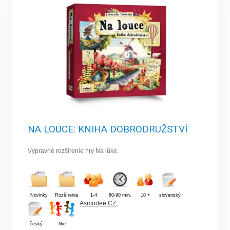
NA LOUCE: KNIHA DOBRODRUŽSTVÍ
Výpravné rozšírenie hry Na lúke.
Novinky
Rozšírenia
1-4
60-90 min.
10 +
slovenský
Asmodee CZ
,
český
Nie