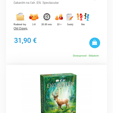
čakaním na ťah. EN: Spectacular
Rodinné hry
1-6
20-30 min.
10 +
český
Nie
Old Dawg
,
31,90 €
Dostupnosť:
Skladom