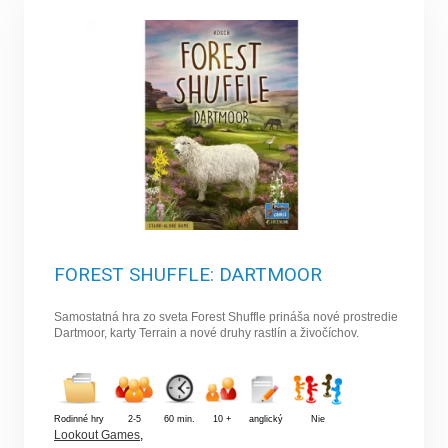
FOREST SHUFFLE: DARTMOOR
Samostatná hra zo sveta Forest Shuffle prináša nové prostredie
Dartmoor, karty Terrain a nové druhy rastlín a živočíchov.
Rodinné hry
2-5
60 min.
10 +
anglický
Nie
Lookout Games
,