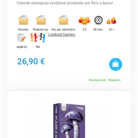
Vytvorte ekologicky vyvážené prostredie pre flóru a faunu!
Novinky
Rodinné hry
Hry pre náročných
2-5
60 min.
10 +
Lookout Games
,
anglický
Nie
26,90 €
Dostupnosť:
Skladom