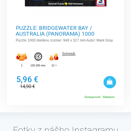
PUZZLE: BRIDGEWATER BAY /
AUSTRALIA (PANORAMA) 1000
Puzzle 1000 dielikov, rozmer: 948 x 327 mm Autor: Mark Gray
Schmidt
,
1
120-240 min.
12 +
5,96 €
14,90
€
Dostupnosť:
Skladom
Fotky z nášho Instagramu