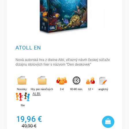
ATOLL EN
Nová autorská hra z dielne Albi, víťazný návrh českej súťaže
dizajnu stolových hier s názvom "Den deskovek"
Novinky
Hry pre náročných
2-4
60-90 min.
12 +
anglický
ALBI
,
Nie
19,96 €
49,90
€