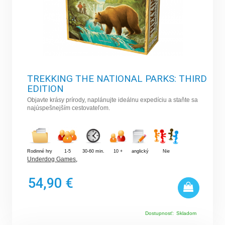
TREKKING THE NATIONAL PARKS: THIRD
EDITION
Objavte krásy prírody, naplánujte ideálnu expedíciu a staňte sa
najúspešnejším cestovateľom.
Rodinné hry
1-5
30-60 min.
10 +
anglický
Nie
Underdog Games
,
54,90 €
Dostupnosť:
Skladom