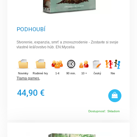
PODHOUBÍ
Stvorenie, expanzia, smrť a znovuzrodenie - Zostavte si svoje
vlastné kráľovstvo húb. EN:Mycelia
Novinky
Rodinné hry
1-4
90 min.
10 +
český
Nie
Tlama games
,
44,90 €
Dostupnosť:
Skladom