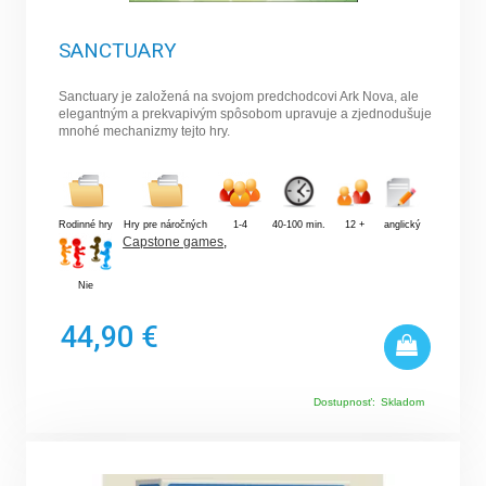
SANCTUARY
Sanctuary je založená na svojom predchodcovi Ark Nova, ale
elegantným a prekvapivým spôsobom upravuje a zjednodušuje
mnohé mechanizmy tejto hry.
Rodinné hry
Hry pre náročných
1-4
40-100 min.
12 +
anglický
Capstone games
,
Nie
44,90 €
Dostupnosť:
Skladom