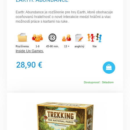
Earth: Abundance je rozšírenie pre hru Earth, ktoré obohacuje
oceňovanú hrateľnosť o nové interakcie medzi hráčmi a viac
možností práce s kartami na ruke.
Rozšírenia
1-6
45-90 min.
13 +
anglický
Nie
Inside Up Games
,
28,90 €
Dostupnosť:
Skladom