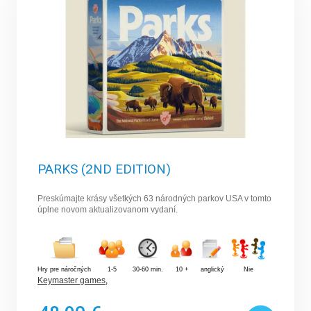
PARKS (2ND EDITION)
Preskúmajte krásy všetkých 63 národných parkov USA v tomto
úplne novom aktualizovanom vydaní.
Hry pre náročných
1-5
30-60 min.
10 +
anglický
Nie
Keymaster games
,