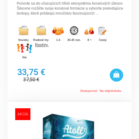
Ponorte sa do očarujúcich hlbín ekosystému koralových útesov.
Šikovne rozšírte svoje koralové formácie a vytvorte prekvitajúce
biotopy, ktoré prilákajú množstvo fascinujúcich ...
Novinky
Rodinné hry
1-4
30-45 min.
8 +
český
RexHry
,
Nie
33,75 €
37,50
€
Dostupnosť:
Na objednávku
AKCIA