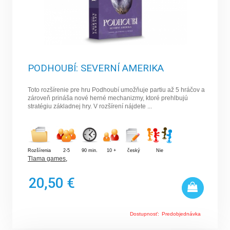
PODHOUBÍ: SEVERNÍ AMERIKA
Toto rozšírenie pre hru Podhoubí umožňuje partiu až 5 hráčov a
zároveň prináša nové herné mechanizmy, ktoré prehlbujú
stratégiu základnej hry. V rozšírení nájdete ...
Rozšírenia
2-5
90 min.
10 +
český
Nie
Tlama games
,
20,50 €
Dostupnosť:
Predobjednávka