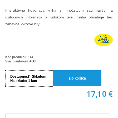
Interaktívna hovoriaca kniha s množstvom zaujímavých a
užitočných informácií o ľudskom tele. Kniha obsahuje tiež
zábavné kvízové hry.
Kód produktu:
X14
Viac o autorovi:
ALBI
Dostupnosť:
Skladom
Do košíka
Na sklade:
1
kus
17,10
€