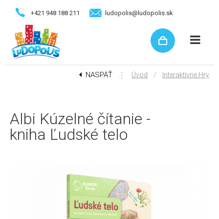
+421 948 188 211
ludopolis@ludopolis.sk
NASPÄŤ
⋮
/
Úvod
Interaktívne Hry
Albi Kúzelné čítanie -
kniha Ľudské telo