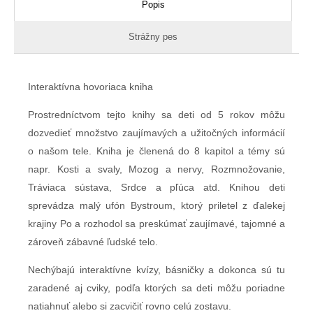
Popis
Strážny pes
Interaktívna hovoriaca kniha
Prostredníctvom tejto knihy sa deti od 5 rokov môžu
dozvedieť množstvo zaujímavých a užitočných informácií
o našom tele. Kniha je členená do 8 kapitol a témy sú
napr. Kosti a svaly, Mozog a nervy, Rozmnožovanie,
Tráviaca sústava, Srdce a pľúca atd. Knihou deti
sprevádza malý ufón Bystroum, ktorý priletel z ďalekej
krajiny Po a rozhodol sa preskúmať zaujímavé, tajomné a
zároveň zábavné ľudské telo.
Nechýbajú interaktívne kvízy, básničky a dokonca sú tu
zaradené aj cviky, podľa ktorých sa deti môžu poriadne
natiahnuť alebo si zacvičiť rovno celú zostavu.