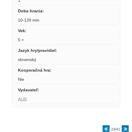
1
Doba hrania
:
10-120 min.
Vek
:
5 +
Jazyk hry/pravidiel
:
slovenský
Kooperačná hra
:
Nie
Vydavateľ
:
ALBI
24/41