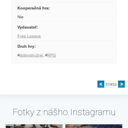
Kooperačná hra
:
Nie
Vydavateľ
:
Free League
Druh hry
:
#
dobrodružné
,
#
RPG
57/410
Fotky z nášho Instagramu