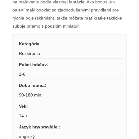
na maľovanie podľa vlastnej fantázie. Ako bonus je v
balení malý booklet so zjednodušenými pravidlami pre
rýchle boje (skirmish), takže môžete hrať krátke taktické
súboje priamo s použitím miniatúr.
Kategória
:
Rozšírenia
Počet hráčov
:
2-6
Doba hrania
:
90-180 min.
Vek
:
14 +
Jazyk hry/pravidiel
:
anglický