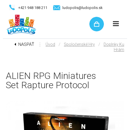
+421 948 188 211
ludopolis@ludopolis.sk
NASPÄŤ
⋮
/
/
Úvod
Spoločenské Hry
Doplnky Ku
Hrám
ALIEN RPG Miniatures
Set Rapture Protocol