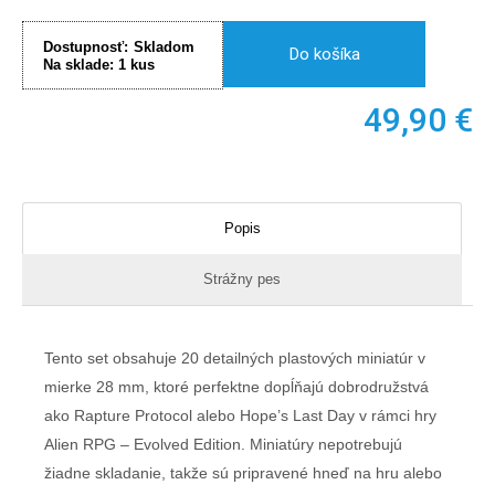
Dostupnosť:
Skladom
Do košíka
Na sklade:
1
kus
49,90
€
Popis
Strážny pes
Tento set obsahuje 20 detailných plastových miniatúr v
mierke 28 mm, ktoré perfektne dopĺňajú dobrodružstvá
ako Rapture Protocol alebo Hope’s Last Day v rámci hry
Alien RPG – Evolved Edition. Miniatúry nepotrebujú
žiadne skladanie, takže sú pripravené hneď na hru alebo