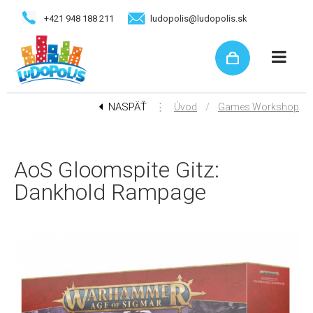
+421 948 188 211
ludopolis@ludopolis.sk
NASPÄŤ
⋮
/
Úvod
Games Workshop
AoS Gloomspite Gitz:
Dankhold Rampage