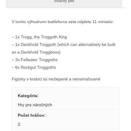
Strážny pes
V tomto výhodnom battleforce sete nájdete 11 miniatúr:
– 1x Trugg, the Troggoth King
– 1x Dankhold Troggoth (which can alternatively be built
as a Dankhold Troggboss)
– 3x Fellwater Troggoths
– 6x Rockgut Troggoths
Figúrky v krabici sú nezlepené a nenamaľované
Kategória
:
Hry pre náročných
Počet hráčov
:
2