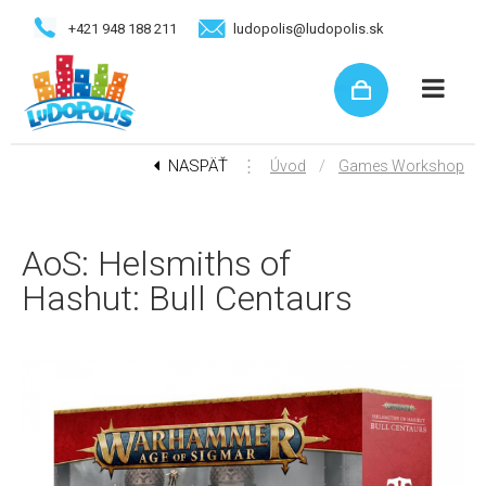
+421 948 188 211
ludopolis@ludopolis.sk
NASPÄŤ
⋮
/
Úvod
Games Workshop
AoS: Helsmiths of
Hashut: Bull Centaurs