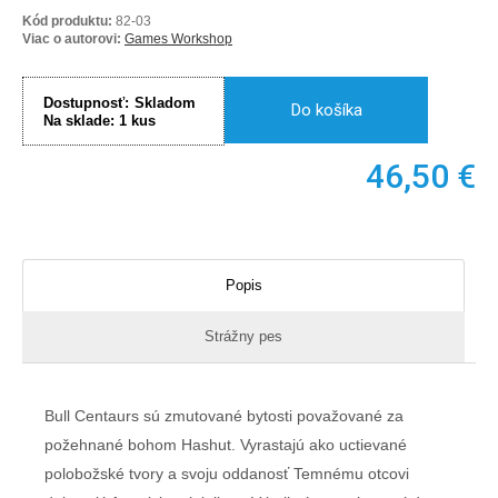
Kód produktu:
82-03
Viac o autorovi:
Games Workshop
Dostupnosť:
Skladom
Do košíka
Na sklade:
1
kus
46,50
€
Popis
Strážny pes
Bull Centaurs sú zmutované bytosti považované za
požehnané bohom Hashut. Vyrastajú ako uctievané
polobožské tvory a svoju oddanosť Temnému otcovi