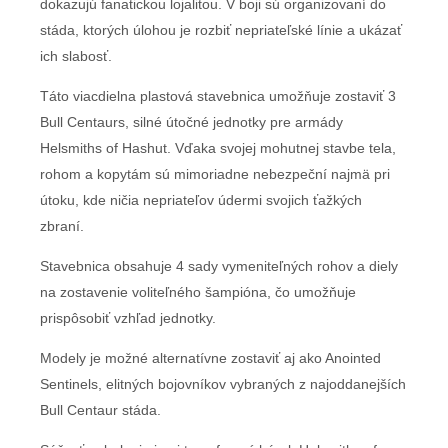
dokazujú fanatickou lojalitou. V boji sú organizovaní do
stáda, ktorých úlohou je rozbiť nepriateľské línie a ukázať
ich slabosť.
Táto viacdielna plastová stavebnica umožňuje zostaviť 3
Bull Centaurs, silné útočné jednotky pre armády
Helsmiths of Hashut. Vďaka svojej mohutnej stavbe tela,
rohom a kopytám sú mimoriadne nebezpeční najmä pri
útoku, kde ničia nepriateľov údermi svojich ťažkých
zbraní.
Stavebnica obsahuje 4 sady vymeniteľných rohov a diely
na zostavenie voliteľného šampióna, čo umožňuje
prispôsobiť vzhľad jednotky.
Modely je možné alternatívne zostaviť aj ako Anointed
Sentinels, elitných bojovníkov vybraných z najoddanejších
Bull Centaur stáda.