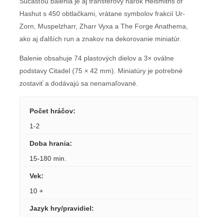
Súčasťou balenia je aj transferový hárok Helsmiths of
Hashut s 450 obtlačkami, vrátane symbolov frakcií Ur-
Zorn, Muspelzharr, Zharr Vyxa a The Forge Anathema,
ako aj ďalších run a znakov na dekorovanie miniatúr.
Balenie obsahuje 74 plastových dielov a 3× oválne
podstavy Citadel (75 × 42 mm). Miniatúry je potrebné
zostaviť a dodávajú sa nenamaľované.
Počet hráčov
:
1-2
Doba hrania
:
15-180 min.
Vek
:
10 +
Jazyk hry/pravidiel
: