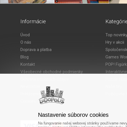
Informácie
Kategóri
Úvod
Top novink
O nás
Hry v akcii
Doprava a platba
Spoločensk
Blog
Games Wor
Kontakt
POP! Figúrk
Všeobecné obchodné podmienky
Interaktívne
Ochrana osobných údajov
Puzzle Hla
Newsletter
Naše hry
Prihlásenie
Požičovňa h
Cookies
Nastavenie súborov cookies
Na fungovanie našej webovej stránky používame nevyh
‎+42