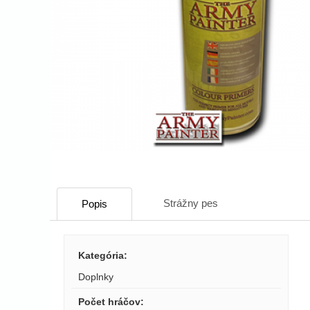
Strážny pes
Popis
Kategória
:
Doplnky
Počet hráčov
: