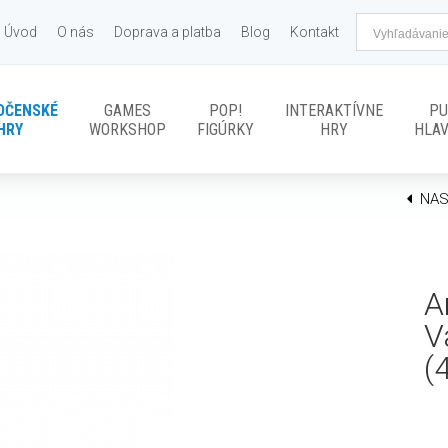
Úvod
O nás
Doprava a platba
Blog
Kontakt
OČENSKÉ
GAMES
POP!
INTERAKTÍVNE
PU
HRY
WORKSHOP
FIGÚRKY
HRY
HLA
NAS
A
V
(