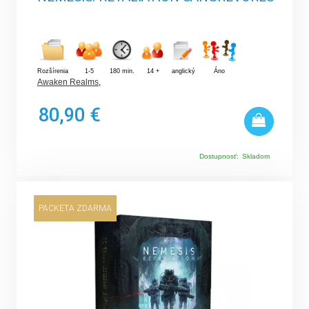
Rozšírenia
1-5
180 min.
14 +
anglický
Áno
Awaken Realms
,
80,90 €
Dostupnosť:
Skladom
PACKETA ZDARMA