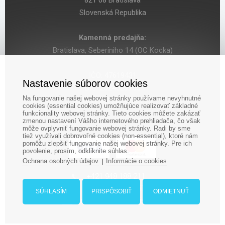
821 08 Bratislava
Slovenská Republika
Kamenná predajňa:
Bratislava, Seberíniho 14 (OC Kocka)
IČO: 47619431
Nastavenie súborov cookies
DIČ: 2024029755
Na fungovanie našej webovej stránky používame nevyhnutné
IČ DPH: SK 2024029755
cookies (essential cookies) umožňujúce realizovať základné
funkcionality webovej stránky. Tieto cookies môžete zakázať
zmenou nastavení Vášho internetového prehliadača, čo však
môže ovplyvniť fungovanie webovej stránky. Radi by sme
tiež využívali dobrovoľné cookies (non-essential), ktoré nám
pomôžu zlepšiť fungovanie našej webovej stránky. Pre ich
povolenie, prosím, odkliknite súhlas.
Ochrana osobných údajov
Informácie o cookies
|
‎+421 948 188 211
+421 908 666 767
SÚHLASÍM
PRISPÔSOBIŤ
ODMIETNUŤ
ludopolis@ludopolis.sk