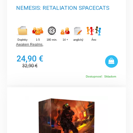
NEMESIS: RETALIATION SPACECATS
Doplnky
1-5
180 min.
14 +
anglický
Áno
Awaken Realms
,
24,90 €
32,90
€
Dostupnosť:
Skladom