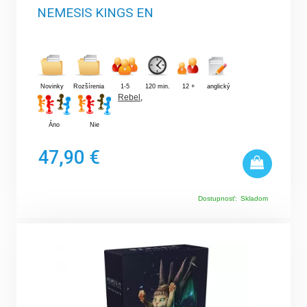
NEMESIS KINGS EN
Novinky
Rozšírenia
1-5
120 min.
12 +
anglický
Rebel
,
Áno
Nie
47,90 €
Dostupnosť:
Skladom