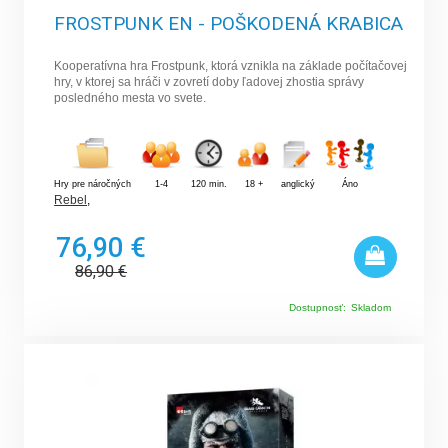
FROSTPUNK EN - POŠKODENÁ KRABICA
Kooperatívna hra Frostpunk, ktorá vznikla na základe počítačovej
hry, v ktorej sa hráči v zovretí doby ľadovej zhostia správy
posledného mesta vo svete.
Hry pre náročných
1-4
120 min.
18 +
anglický
Áno
Rebel
,
76,90 €
86,90
€
Dostupnosť:
Skladom