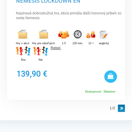
NEMESIS LOCKDOWN EN
Napínavá dobrodružná hra, ktorá prináša ďalší hororový príbeh zo
sveta Nemesis.
Hry v akcii
Hry pre náročných
1-5
120 min.
12 +
anglický
Rebel
,
Áno
Nie
139,90 €
Dostupnosť:
Skladom
1/2