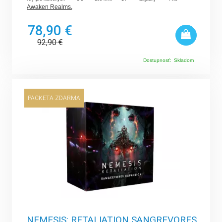
Awaken Realms
,
78,90 €
92,90
€
Dostupnosť:
Skladom
PACKETA ZDARMA
NEMESIS: RETALIATION SANGREVORES