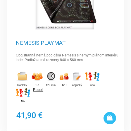
NEMESIS PLAYMAT
Obojstranná herná podložka Nemesis s herným plánom interiéru
lode. Podložka má rozmery 840 × 560 mm.
Doplnky
1-5
120 min.
12 +
anglický
Áno
Rebel
,
Nie
41,90 €