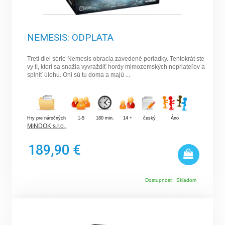
NEMESIS: ODPLATA
Tretí diel série Nemesis obracia zavedené poriadky. Tentokrát ste
vy tí, ktorí sa snažia vyvraždiť hordy mimozemských nepriateľov a
splniť úlohu. Oni sú tu doma a majú ...
Hry pre náročných
1-5
180 min.
14 +
český
Áno
MINDOK s.r.o.
,
189,90 €
Dostupnosť:
Skladom