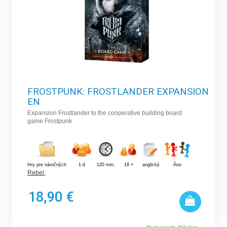
FROSTPUNK: FROSTLANDER EXPANSION
EN
Expansion Frostlander to the cooperative building board
game Frostpunk
Hry pre náročných
1-4
120 min.
18 +
anglický
Áno
Rebel
,
18,90 €