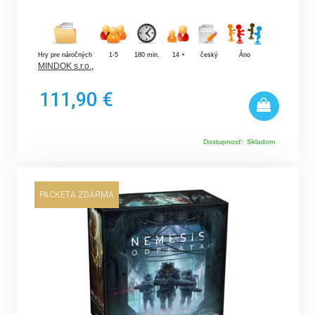
Hry pre náročných
1-5
180 min.
14 +
český
Áno
MINDOK s.r.o.
,
111,90 €
Dostupnosť:
Skladom
PACKETA ZDARMA