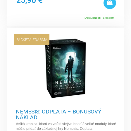
25,90 €
Dostupnosť:
Skladom
PACKETA ZDARMA
NEMESIS: ODPLATA – BONUSOVÝ
NÁKLAD
Veľká krabica, ktorá vo vnútri skrýva hneď 3 veľké moduly, ktoré
môžte pridať do základnej hry Nemesis: Odplata