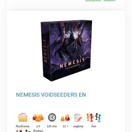
Dostupnosť:
Skladom
NEMESIS VOIDSEEDERS EN
Rozšírenia
1-5
120 min.
12 +
anglický
Áno
Rebel
,