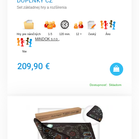
DOPLŇKY CZ
Set základnej hry a rozšírenia
Hry pre náročných
1-5
120 min.
12 +
český
Áno
MINDOK s.r.o.
,
Nie
209,90 €
Dostupnosť:
Skladom