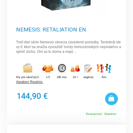
NEMESIS: RETALIATION EN
Tretí diel série Nemesis obracia zavedené poriadky. Tentokrát ste
vy tí, ktorí sa snažia vyvraždiť hordy mimozemských nepriateľov a
splniť úlohu. Oni sú tu doma a majú ...
Hry pre náročných
1-5
180 min.
14 +
anglický
Áno
Awaken Realms
,
144,90 €
Dostupnosť:
Skladom