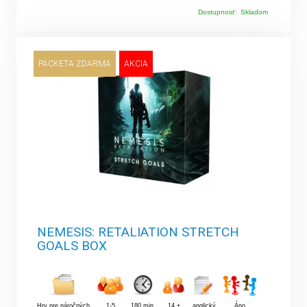
Dostupnosť:
Skladom
PACKETA ZDARMA
AKCIA
NEMESIS: RETALIATION STRETCH
GOALS BOX
Hry pre náročných
1-5
180 min.
14 +
anglický
Áno