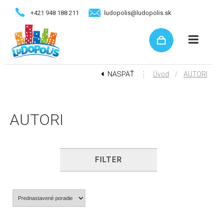
+421 948 188 211
ludopolis@ludopolis.sk
NASPÄŤ
⋮
/
Úvod
AUTORI
AUTORI
FILTER