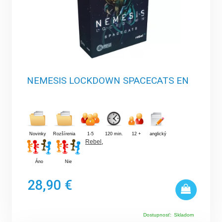
NEMESIS LOCKDOWN SPACECATS EN
Novinky
Rozšírenia
1-5
120 min.
12 +
anglický
Rebel
,
Áno
Nie
28,90 €
Dostupnosť:
Skladom