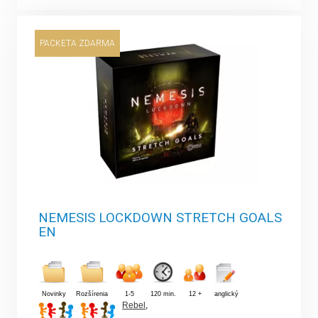
PACKETA ZDARMA
NEMESIS LOCKDOWN STRETCH GOALS
EN
Novinky
Rozšírenia
1-5
120 min.
12 +
anglický
Rebel
,