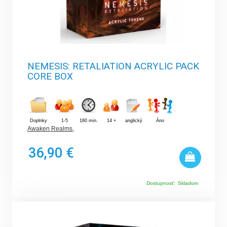
NEMESIS: RETALIATION ACRYLIC PACK
CORE BOX
Doplnky
1-5
180 min.
14 +
anglický
Áno
Awaken Realms
,
36,90 €
Dostupnosť:
Skladom