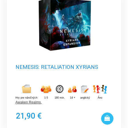
NEMESIS: RETALIATION XYRIANS
Hry pre náročných
1-5
180 min.
14 +
anglický
Áno
Awaken Realms
,
21,90 €