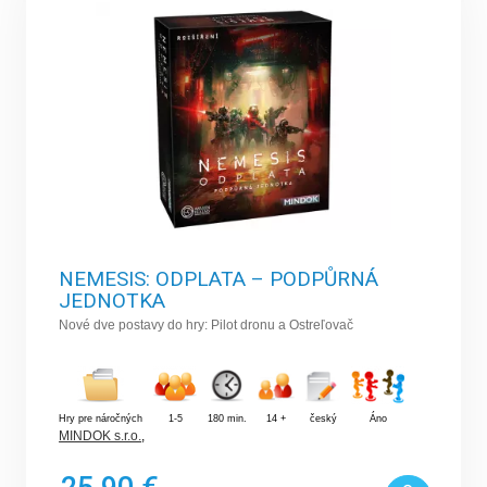
NEMESIS: ODPLATA – PODPŮRNÁ
JEDNOTKA
Nové dve postavy do hry: Pilot dronu a Ostreľovač
Hry pre náročných
1-5
180 min.
14 +
český
Áno
MINDOK s.r.o.
,