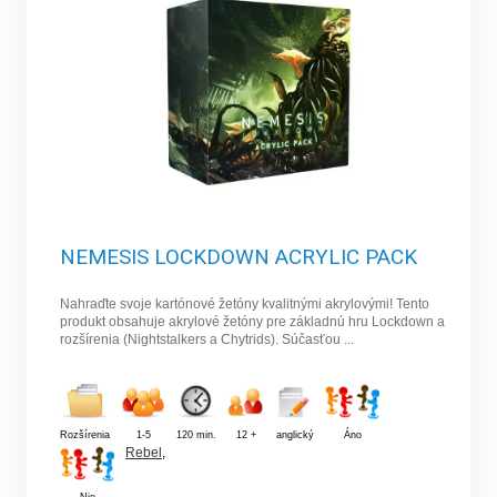
NEMESIS LOCKDOWN ACRYLIC PACK
Nahraďte svoje kartónové žetóny kvalitnými akrylovými! Tento
produkt obsahuje akrylové žetóny pre základnú hru Lockdown a
rozšírenia (Nightstalkers a Chytrids). Súčasťou ...
Rozšírenia
1-5
120 min.
12 +
anglický
Áno
Rebel
,