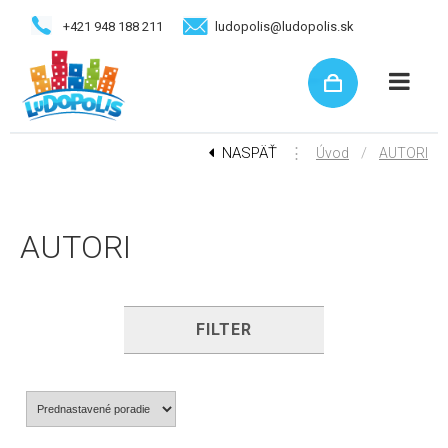
+421 948 188 211
ludopolis@ludopolis.sk
NASPÄŤ
⋮
/
Úvod
AUTORI
AUTORI
FILTER