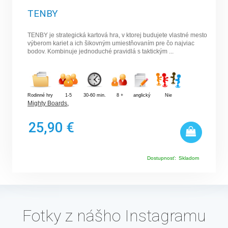
TENBY
TENBY je strategická kartová hra, v ktorej budujete vlastné mesto
výberom kariet a ich šikovným umiestňovaním pre čo najviac
bodov. Kombinuje jednoduché pravidlá s taktickým ...
Rodinné hry
1-5
30-60 min.
8 +
anglický
Nie
Mighty Boards
,
25,90 €
Dostupnosť:
Skladom
Fotky z nášho Instagramu