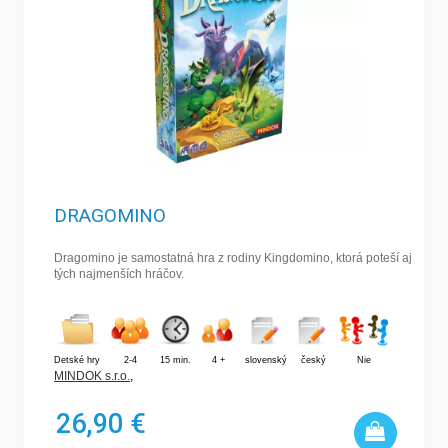
DRAGOMINO
Dragomino je samostatná hra z rodiny Kingdomino, ktorá poteší aj
tých najmenších hráčov.
Detské hry
2-4
15 min.
4 +
slovenský
český
Nie
MINDOK s.r.o.
,
26,90 €