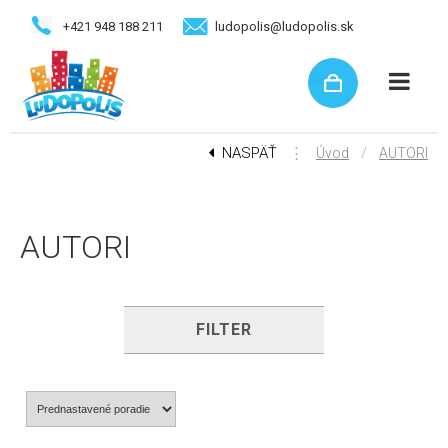
+421 948 188 211
ludopolis@ludopolis.sk
NASPÄŤ
⋮
/
Úvod
AUTORI
AUTORI
FILTER