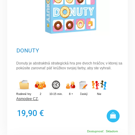
DONUTY
Donuty je abstraktná strategická hra pre dvoch hráčov, v ktorej sa
pokúsite zarovnať päť krúžkov svojej farby, aby ste vyhrali.
Rodinné hry
2
10-15 min.
8 +
český
Nie
Asmodee CZ
,
19,90 €
Dostupnosť:
Skladom