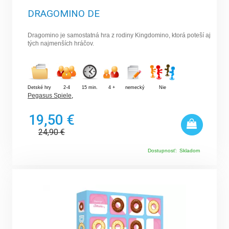
DRAGOMINO DE
Dragomino je samostatná hra z rodiny Kingdomino, ktorá poteší aj
tých najmenších hráčov.
Detské hry
2-4
15 min.
4 +
nemecký
Nie
Pegasus Spiele
,
19,50 €
24,90
€
Dostupnosť:
Skladom