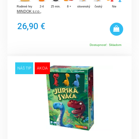
Rodinné hry
2-4
25 min.
8 +
slovenský
český
Nie
MINDOK s.r.o.
,
26,90 €
Dostupnosť:
Skladom
NÁŠ TIP
AKCIA