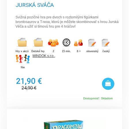
JURSKÁ SVÁČA
Svižná pozičné hra pre dvoch s roztomilými figúrkami
brontosaurov a T-rexa, ktorú je môžete skombinovať s hrou Jurská
Véča a užiť si tímovú hru pre 4 hráčov!
Hry v akcii
Detské hry
2
15 min.
6 +
slovenský
český
MINDOK s.r.o.
,
Nie
21,90 €
24,90
€
Dostupnosť:
Skladom