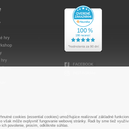
e
y
é hry
kshop
y
 hry
volamy
ier
1 948 188 211
+421 908 666 767
nutné cookies (essential cookies) umožňujúce realizovať základné funkciona
o však môže ovplyvniť fungovanie webovej stránky. Radi by sme tiež využíval
ich povolenie, prosím, odkliknite súhlas.