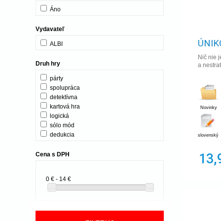
Áno
Vydavateľ
ÚNIK
ALBI
Nič nie 
Druh hry
a nestrat
párty
spolupráca
detektívna
kartová hra
Novinky
logická
sólo mód
dedukcia
slovenský
13,
Cena s DPH
0 € - 14 €