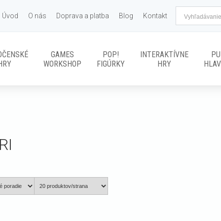
Úvod
O nás
Doprava a platba
Blog
Kontakt
OČENSKÉ
GAMES
POP!
INTERAKTÍVNE
PU
HRY
WORKSHOP
FIGÚRKY
HRY
HLA
RI