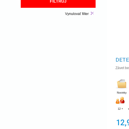
Vynulovať filter
DETE
Závet be
Novinky
12 +
12,