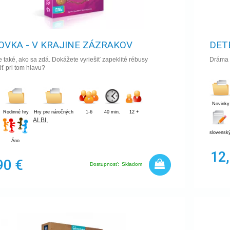
OVKA - V KRAJINE ZÁZRAKOV
DET
je také, ako sa zdá. Dokážete vyriešiť zapeklité rébusy
Dráma v
iť pri tom hlavu?
Novinky
Rodinné hry
Hry pre náročných
1-6
40 min.
12 +
ALBI
,
slovensk
Áno
12
90 €
Dostupnosť:
Skladom