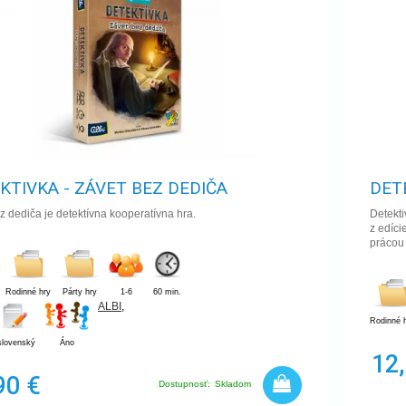
KTIVKA - ZÁVET BEZ DEDIČA
DET
z dediča je detektívna kooperatívna hra.
Detekti
z edíci
prácou 
Rodinné hry
Párty hry
1-6
60 min.
ALBI
,
Rodinné 
slovenský
Áno
12
90 €
Dostupnosť:
Skladom