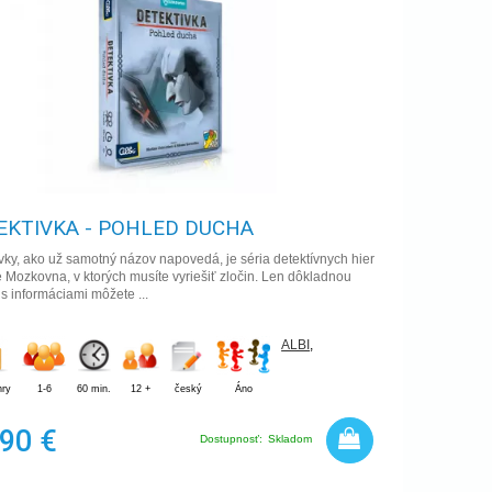
EKTIVKA - POHLED DUCHA
vky, ako už samotný názov napovedá, je séria detektívnych hier
e Mozkovna, v ktorých musíte vyriešiť zločin. Len dôkladnou
s informáciami môžete ...
ALBI
,
hry
1-6
60 min.
12 +
český
Áno
,90 €
Dostupnosť:
Skladom