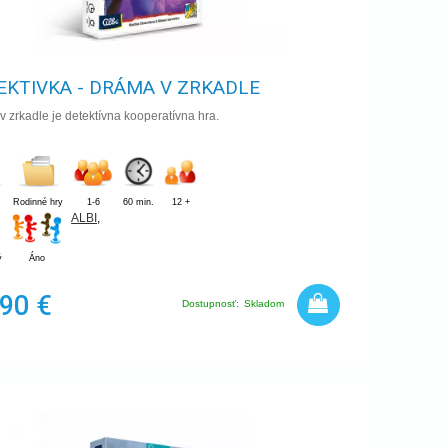
EKTIVKA - DRÁMA V ZRKADLE
 zrkadle je detektívna kooperatívna hra.
Rodinné hry
1-6
60 min.
12 +
ALBI
,
ý
Áno
,90 €
Dostupnosť:
Skladom