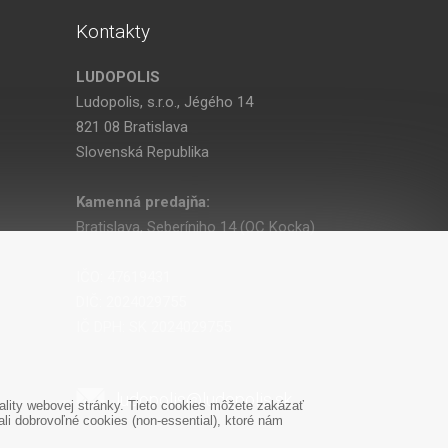
Kontakty
LUDOPOLIS
Ludopolis, s.r.o., Jégého 14
821 08 Bratislava
Slovenská Republika
Kamenná predajňa:
Bratislava, Seberíniho 14 (OC Kocka)
IČO: 47619431
DIČ: 2024029755
IČ DPH: SK 2024029755
ludopolis@ludopolis.sk
lity webovej stránky. Tieto cookies môžete zakázať
i dobrovoľné cookies (non-essential), ktoré nám