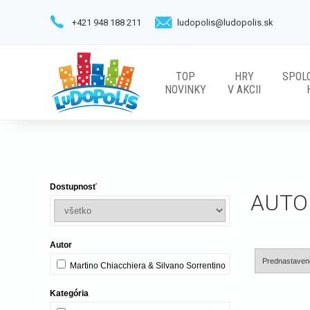
+421 948 188 211
ludopolis@ludopolis.sk
TOP
HRY
SPOL
NOVINKY
V AKCII
Dostupnosť
AUTO
Autor
Martino Chiacchiera & Silvano Sorrentino
Kategória