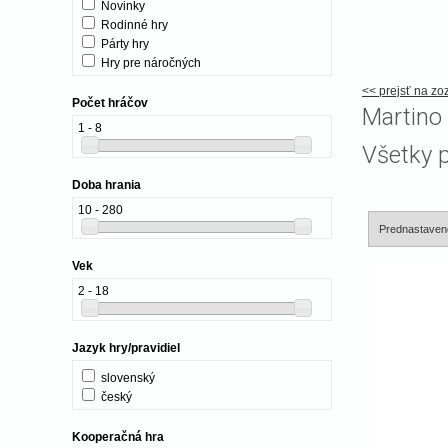
Novinky
Rodinné hry
Párty hry
Hry pre náročných
<< prejsť na z
Počet hráčov
Martino 
1 - 8
Všetky 
Doba hrania
10 - 280
Vek
2 - 18
Jazyk hry/pravidiel
slovenský
český
Kooperačná hra