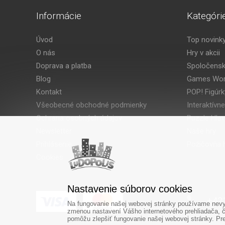
Informácie
Kategóri
Úvod
Top novink
O nás
Hry v akcii
Doprava a platba
Spoločensk
Blog
Games Wor
Kontakt
POP! Figúrk
Všeobecné obchodné podmienky
Interaktívne
Ochrana osobných údajov
Puzzle Hla
Newsletter
Naše hry
Prihlásenie
Požičovňa h
Cookies
Nastavenie súborov cookies
‎+42
Na fungovanie našej webovej stránky používame nevyh
zmenou nastavení Vášho internetového prehliadača, č
pomôžu zlepšiť fungovanie našej webovej stránky. Pre 