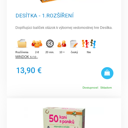
DESÍTKA - 1.ROZŠÍŘENÍ
Doplňujúci balíček otázok k výbornej vedomostnej hre Desítka.
Rozšírenia
2-8
20 min.
10 +
český
Nie
MINDOK s.r.o.
,
13,90 €
Dostupnosť:
Skladom