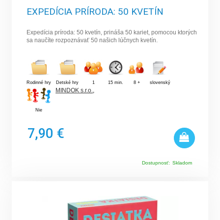
EXPEDÍCIA PRÍRODA: 50 KVETÍN
Expedícia príroda: 50 kvetín, prináša 50 kariet, pomocou ktorých
sa naučíte rozpoznávať 50 našich lúčnych kvetín.
Rodinné hry
Detské hry
1
15 min.
8 +
slovenský
MINDOK s.r.o.
,
Nie
7,90 €
Dostupnosť:
Skladom