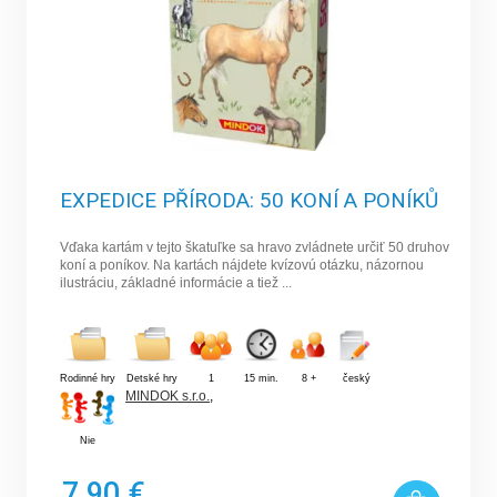
EXPEDICE PŘÍRODA: 50 KONÍ A PONÍKŮ
Vďaka kartám v tejto škatuľke sa hravo zvládnete určiť 50 druhov
koní a poníkov. Na kartách nájdete kvízovú otázku, názornou
ilustráciu, základné informácie a tiež ...
Rodinné hry
Detské hry
1
15 min.
8 +
český
MINDOK s.r.o.
,
Nie
7,90 €