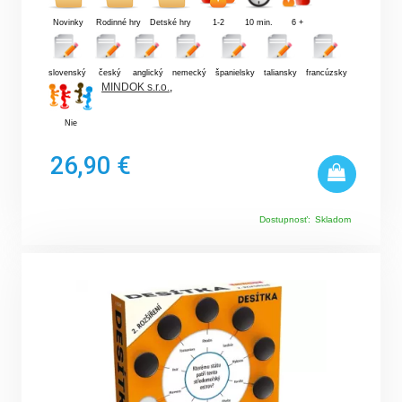
Novinky
Rodinné hry
Detské hry
1-2
10 min.
6 +
slovenský
český
anglický
nemecký
španielsky
taliansky
francúzsky
MINDOK s.r.o.
,
Nie
26,90 €
Dostupnosť:
Skladom