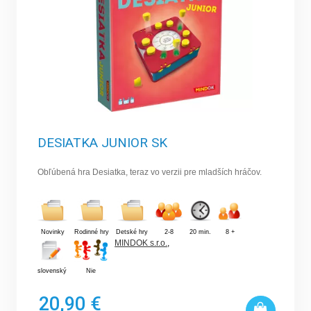
DESIATKA JUNIOR SK
Obľúbená hra Desiatka, teraz vo verzii pre mladších hráčov.
Novinky
Rodinné hry
Detské hry
2-8
20 min.
8 +
MINDOK s.r.o.
,
slovenský
Nie
20,90 €