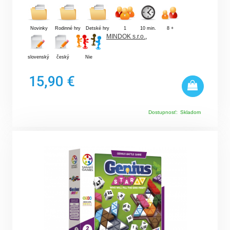
Novinky
Rodinné hry
Detské hry
1
10 min.
8 +
MINDOK s.r.o.
,
slovenský
český
Nie
15,90 €
Dostupnosť:
Skladom