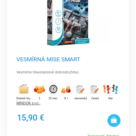
VESMÍRNÁ MISE SMART
Vesmírne hlavolamové dobrodružstvo.
Detské hry
1
15 min.
8 +
slovenský
český
Nie
MINDOK s.r.o.
,
15,90 €
Dostupnosť:
Skladom