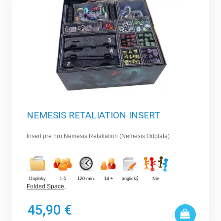
NEMESIS RETALIATION INSERT
Insert pre hru Nemesis Retaliation (Nemesis Odplata).
Doplnky
1-5
120 min.
14 +
anglický
Nie
Folded Space
,
45,90 €