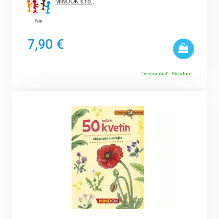
MINDOK s.r.o.
,
Nie
7,90 €
Dostupnosť:
Skladom