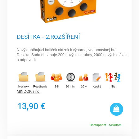
DESÍTKA - 2.ROZŠÍŘENÍ
Nový doplňujúci balíček otázok k výbornej vedomostnej hre
Desítka. Sada obsahuje 200 nových okruhov, 2000 nových otázok
a odpovedí.
Novinky
Rozšírenia
2-8
20 min.
10 +
český
Nie
MINDOK s.r.o.
,
13,90 €
Dostupnosť:
Skladom