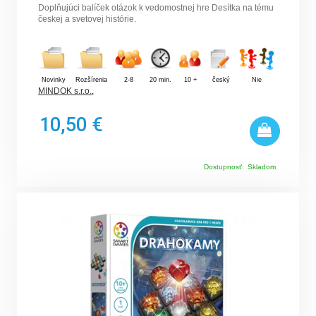
Doplňujúci balíček otázok k vedomostnej hre Desítka na tému
českej a svetovej histórie.
Novinky
Rozšírenia
2-8
20 min.
10 +
český
Nie
MINDOK s.r.o.
,
10,50 €
Dostupnosť:
Skladom