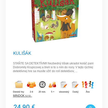
KULIŠÁK
STAŇTE SA DETEKTÍVMI! Nezbedný lišiak ukradol koláč pani
Dobromily Krupicovej a trieli si to s ním do nory. V tejto rýchlej
detektívnej hre sa musíte vžiť do rolí detektívov, ...
Detské hry
2-4
20 min.
5 +
slovenský
český
Áno
MINDOK s.r.o.
,
24,90 €