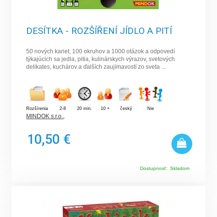
DESÍTKA - ROZŠÍŘENÍ JÍDLO A PITÍ
50 nových kariet, 100 okruhov a 1000 otázok a odpovedí
týkajúcich sa jedla, pitia, kulinárskych výrazov, svetových
delikates, kuchárov a ďalších zaujímavostí zo sveta ...
Rozšírenia
2-8
20 min.
10 +
český
Nie
MINDOK s.r.o.
,
10,50 €
Dostupnosť:
Skladom