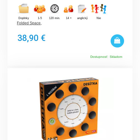
Doplnky
1-5
120 min.
14 +
anglický
Nie
Folded Space
,
38,90 €
Dostupnosť:
Skladom