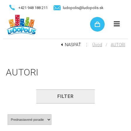
+421 948 188 211
ludopolis@ludopolis.sk
NASPÄŤ
⋮
/
Úvod
AUTORI
AUTORI
FILTER