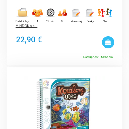
Detské hry
1
15 min.
8 +
slovenský
český
Nie
MINDOK s.r.o.
,
22,90 €
Dostupnosť:
Skladom