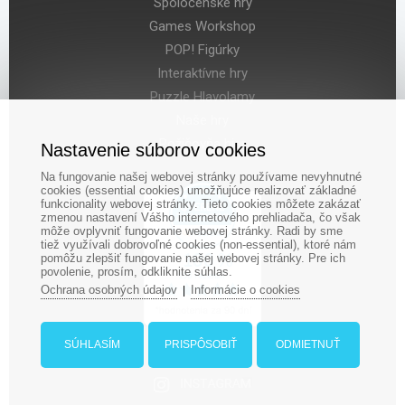
Spoločenské hry
Games Workshop
POP! Figúrky
Interaktívne hry
Puzzle Hlavolamy
Naše hry
Požičovňa hier
Nastavenie súborov cookies
Na fungovanie našej webovej stránky používame nevyhnutné
cookies (essential cookies) umožňujúce realizovať základné
funkcionality webovej stránky. Tieto cookies môžete zakázať
zmenou nastavení Vášho internetového prehliadača, čo však
môže ovplyvniť fungovanie webovej stránky. Radi by sme
tiež využívali dobrovoľné cookies (non-essential), ktoré nám
pomôžu zlepšiť fungovanie našej webovej stránky. Pre ich
povolenie, prosím, odkliknite súhlas.
Ochrana osobných údajov
Informácie o cookies
|
SÚHLASÍM
PRISPÔSOBIŤ
ODMIETNUŤ