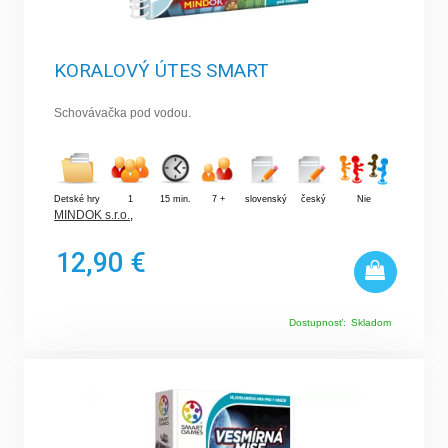
KORALOVÝ ÚTES SMART
Schovávačka pod vodou.
Detské hry
1
15 min.
7 +
slovenský
český
Nie
MINDOK s.r.o.
,
12,90 €
Dostupnosť:
Skladom