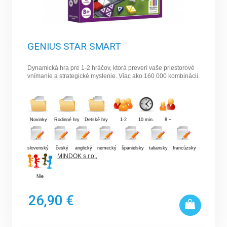
GENIUS STAR SMART
Dynamická hra pre 1-2 hráčov, ktorá preverí vaše priestorové
vnímanie a strategické myslenie. Viac ako 160 000 kombinácii.
Novinky
Rodinné hry
Detské hry
1-2
10 min.
8 +
slovenský
český
anglický
nemecký
španielsky
taliansky
francúzsky
MINDOK s.r.o.
,
Nie
26,90 €