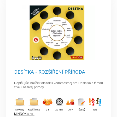
DESÍTKA - ROZŠÍŘENÍ PŘÍRODA
Doplňujúci balíček otázok k vedomostnej hre Desiatka s témou
živej i neživej prírody.
Novinky
Rozšírenia
2-8
20 min.
10 +
český
Nie
MINDOK s.r.o.
,