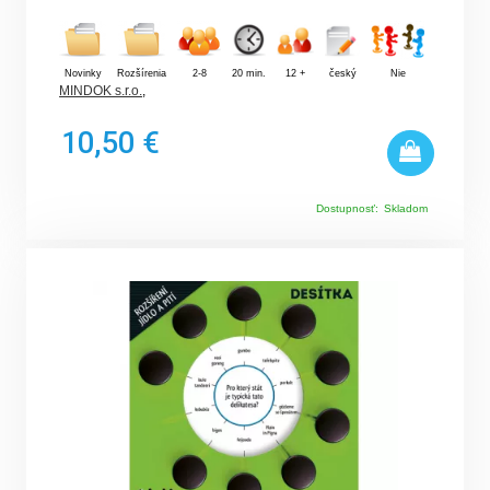
Novinky
Rozšírenia
2-8
20 min.
12 +
český
Nie
MINDOK s.r.o.
,
10,50 €
Dostupnosť:
Skladom