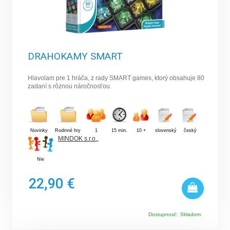
DRAHOKAMY SMART
Hlavolam pre 1 hráča, z rady SMART games, ktorý obsahuje 80
zadaní s rôznou náročnosťou.
Novinky
Rodinné hry
1
15 min.
10 +
slovenský
český
MINDOK s.r.o.
,
Nie
22,90 €
Dostupnosť:
Skladom