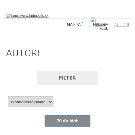
NASPÄŤ
⋮
/
Úvod
AUTORI
AUTORI
FILTER
20 ďalších