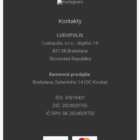
Kontakty
LUDOPOLIS
Ludopolis, s.r.o., Jégého 14
821 08 Bratislava
Slovenská Republika
Kamenná predajňa:
Bratislava, Seberíniho 14 (OC Kocka)
IČO: 47619431
DIČ: 2024029755
IČ DPH: SK 2024029755