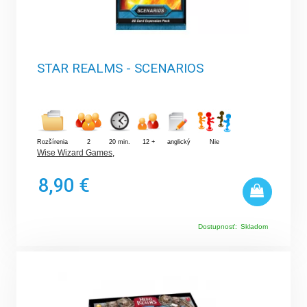
STAR REALMS - SCENARIOS
Rozšírenia
2
20 min.
12 +
anglický
Nie
Wise Wizard Games
,
8,90 €
Dostupnosť:
Skladom