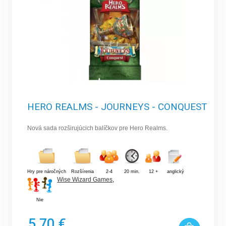
HERO REALMS - JOURNEYS - CONQUEST
Nová sada rozširujúcich balíčkov pre Hero Realms.
Hry pre náročných
Rozšírenia
2-4
20 min.
12 +
anglický
Wise Wizard Games
,
Nie
5,70 €