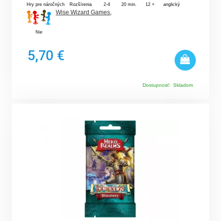
Hry pre náročných
Rozšírenia
2-4
20 min.
12 +
anglický
Wise Wizard Games
,
Nie
5,70 €
Dostupnosť:
Skladom