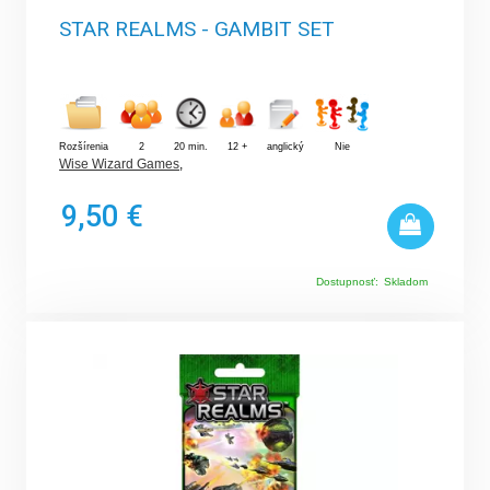
STAR REALMS - GAMBIT SET
Rozšírenia
2
20 min.
12 +
anglický
Nie
Wise Wizard Games
,
9,50 €
Dostupnosť:
Skladom