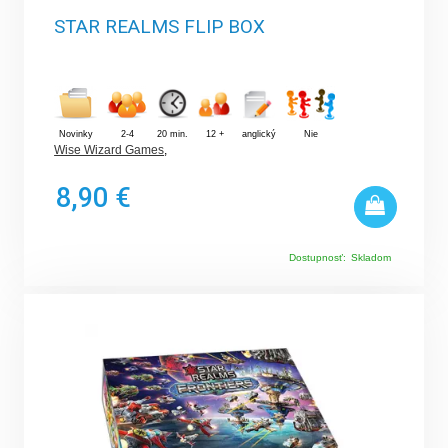
STAR REALMS FLIP BOX
Novinky
2-4
20 min.
12 +
anglický
Nie
Wise Wizard Games
,
8,90 €
Dostupnosť:
Skladom