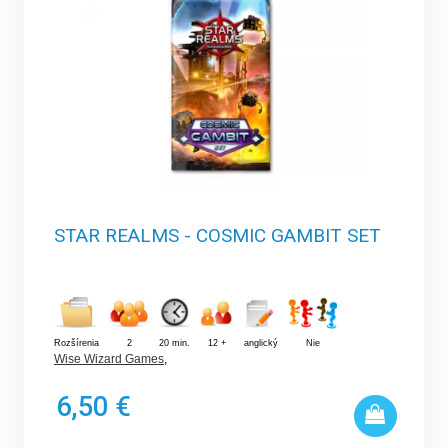
STAR REALMS - COSMIC GAMBIT SET
Rozšírenia
2
20 min.
12 +
anglický
Nie
Wise Wizard Games
,
6,50 €