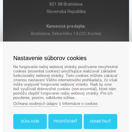
821 08 Bratislava
Slovenská Republika
Kamenná predajňa:
Bratislava, Seberíniho 14 (OC Kocka)
IČO: 47619431
DIČ: 2024029755
Nastavenie súborov cookies
IČ DPH: SK 2024029755
Na fungovanie našej webovej stránky používame nevyhnutné
cookies (essential cookies) umožňujúce realizovať základné
funkcionality webovej stránky. Tieto cookies môžete zakázať
zmenou nastavení Vášho internetového prehliadača, čo však
môže ovplyvniť fungovanie webovej stránky. Radi by sme
tiež využívali dobrovoľné cookies (non-essential), ktoré nám
pomôžu zlepšiť fungovanie našej webovej stránky. Pre ich
povolenie, prosím, odkliknite súhlas.
Ochrana osobných údajov
Informácie o cookies
|
‎+421 948 188 211
+421 908 666 767
ludopolis@ludopolis.sk
SÚHLASÍM
PRISPÔSOBIŤ
ODMIETNUŤ