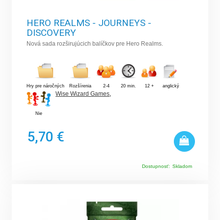
HERO REALMS - JOURNEYS -
DISCOVERY
Nová sada rozširujúcich balíčkov pre Hero Realms.
Hry pre náročných
Rozšírenia
2-4
20 min.
12 +
anglický
Wise Wizard Games
,
Nie
5,70 €
Dostupnosť:
Skladom