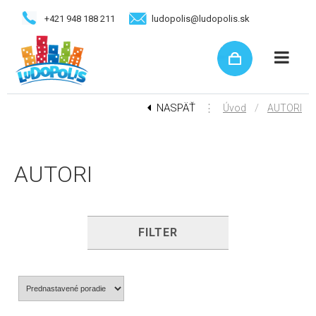
+421 948 188 211
ludopolis@ludopolis.sk
NASPÄŤ
⋮
/
Úvod
AUTORI
AUTORI
FILTER