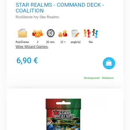
STAR REALMS - COMMAND DECK -
COALITION
Rozšírenie hry Star Realms
Rozšírenia
2
20 min.
12 +
anglický
Nie
Wise Wizard Games
,
6,90 €
Dostupnosť:
Skladom