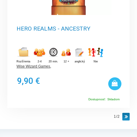
HERO REALMS - ANCESTRY
Rozšírenia
2-4
20 min.
12 +
anglický
Nie
Wise Wizard Games
,
9,90 €
Dostupnosť:
Skladom
1/2