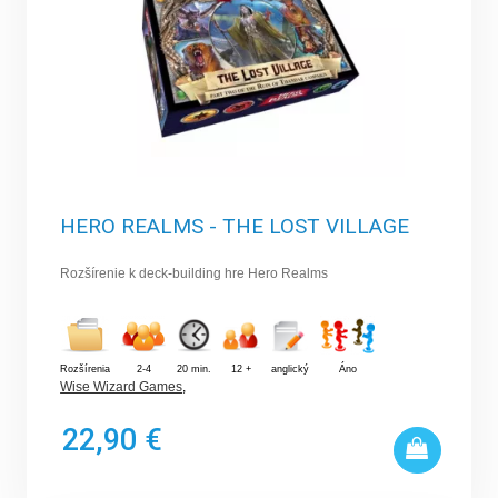
HERO REALMS - THE LOST VILLAGE
Rozšírenie k deck-building hre Hero Realms
Rozšírenia
2-4
20 min.
12 +
anglický
Áno
Wise Wizard Games
,
22,90 €