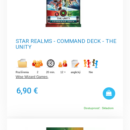
STAR REALMS - COMMAND DECK - THE
UNITY
Rozšírenia
2
20 min.
12 +
anglický
Nie
Wise Wizard Games
,
6,90 €
Dostupnosť:
Skladom