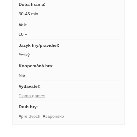
Doba hrania
:
30-45 min.
Vek
:
10 +
Jazyk hry/pravidiel
:
český
Kooperačná hra
:
Nie
Vydavateľ
:
Tlama games
Druh hry
:
#
pre dvoch
,
#
Japonsko