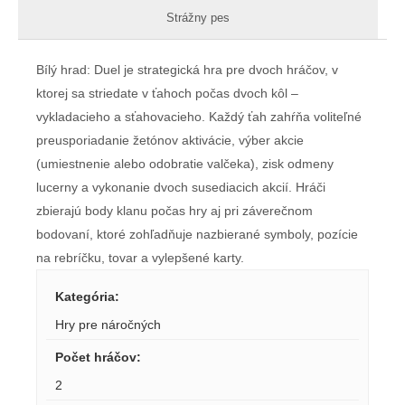
Strážny pes
Bílý hrad: Duel je strategická hra pre dvoch hráčov, v
ktorej sa striedate v ťahoch počas dvoch kôl –
vykladacieho a sťahovacieho. Každý ťah zahŕňa voliteľné
preusporiadanie žetónov aktivácie, výber akcie
(umiestnenie alebo odobratie valčeka), zisk odmeny
lucerny a vykonanie dvoch susediacich akcií. Hráči
zbierajú body klanu počas hry aj pri záverečnom
bodovaní, ktoré zohľadňuje nazbierané symboly, pozície
na rebríčku, tovar a vylepšené karty.
Kategória
:
Hry pre náročných
Počet hráčov
:
2