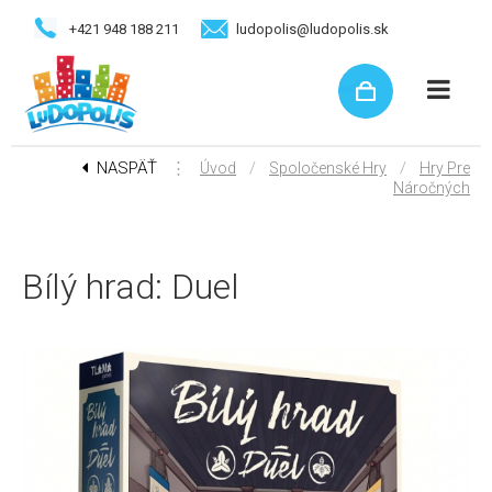
+421 948 188 211
ludopolis@ludopolis.sk
NASPÄŤ
⋮
/
/
Úvod
Spoločenské Hry
Hry Pre
Náročných
Bílý hrad: Duel