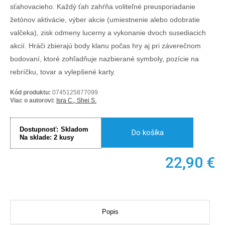
sťahovacieho. Každý ťah zahŕňa voliteľné preusporiadanie
žetónov aktivácie, výber akcie (umiestnenie alebo odobratie
valčeka), zisk odmeny lucerny a vykonanie dvoch susediacich
akcií. Hráči zbierajú body klanu počas hry aj pri záverečnom
bodovaní, ktoré zohľadňuje nazbierané symboly, pozície na
rebríčku, tovar a vylepšené karty.
Kód produktu:
0745125877099
Viac o autorovi:
Isra C., Shei S.
Dostupnosť:
Skladom
Do košíka
Na sklade:
2
kusy
22,90
€
Popis