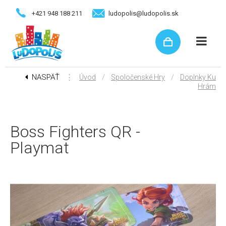
+421 948 188 211
ludopolis@ludopolis.sk
NASPÄŤ
⋮
/
/
Úvod
Spoločenské Hry
Doplnky Ku
Hrám
Boss Fighters QR -
Playmat