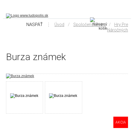
NASPÄŤ
⋮
/
/
Úvod
Spoločenské Hry
Hry Pre
Náročných
Burza známek
AKCIA