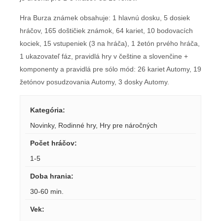
Hra Burza známek obsahuje: 1 hlavnú dosku, 5 dosiek
hráčov, 165 doštičiek známok, 64 kariet, 10 bodovacích
kociek, 15 vstupeniek (3 na hráča), 1 žetón prvého hráča,
1 ukazovateľ fáz, pravidlá hry v češtine a slovenčine +
komponenty a pravidlá pre sólo mód: 26 kariet Automy, 19
žetónov posudzovania Automy, 3 dosky Automy.
Kategória
:
Novinky
,
Rodinné hry
,
Hry pre náročných
Počet hráčov
:
1-5
Doba hrania
:
30-60 min.
Vek
: