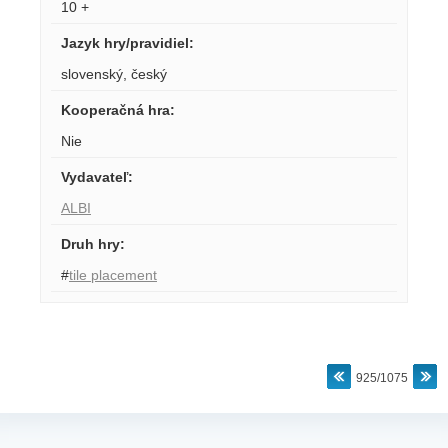
10 +
Jazyk hry/pravidiel
:
slovenský
,
český
Kooperačná hra
:
Nie
Vydavateľ
:
ALBI
Druh hry
:
#
tile placement
925/1075