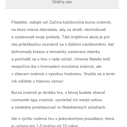
Strážny pes
Filatelisti, radujte sa! Začína každoročná burza známok,
na ktorú mieria zberatelia, aby sa stretli, obchodovali
a vystavovali svoje poklady. Táto trojdňová akcia je pre
vás príležitosťou zoznámiť sa s ďalšími návštevníkmi, dať
dohromady krásnu a tematicky zameranú zbierku
a pochváliť sa s ňou v rade súťaží. Umenie filatelie totiž
nespočíva iba v hromadení množstva známok, ale
v zbieraní známok s vysokou hodnotou. Snažte sa a tento
rok odídete s hlavnou cenou!
Burza známok je skrátka hra, v ktorej budete zbierať
rozmanité typy známok, vymieňať ich medzi sebou
a následne predstavovať vo filatelistických súťažiach.
Ide o rýchlu rodinnú hru s jednoduchými pravidlami, ktorá
je určená pre 1-5 hráčov od 10 rokov.