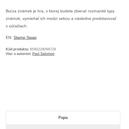
Burza známek je hra, v ktorej budete zbierať rozmanité typy
známok, vymieňať ich medzi sebou a následne predstavovať
v súťažiach.
EN:
Stamp Swap
Kód produktu:
8590228098726
Viac o autorovi:
Paul Salomon
Popis