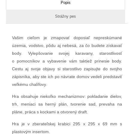
Popis
Strážny pes
Vašim cieľom je zmapovať doposiaľ nepreskúmané
územia, vodstvo, pôdu aj nebesá, za čo budete získavať
body. Vylepšovanie svojej karavany, starostlivosť
o pomocníkov a vybavenie vám taktiež prinesie body.
Cestu aj svoje objavy si starostlivo zapisujte do svojho
zápisníka, aby ste ich po návrate domov vedeli predstaviť
veľkému chalífovy.
Hra obsahuje niekoľko mechanizmov: pokladanie dielov,
trh, meniaci sa herný plán, tvorenie sad, prevaha na
pláne, práca s kockami a otvorený draft.
Hra je v zberateľskej krabici 295 x 295 x 69 mm s
plastovým insertom.