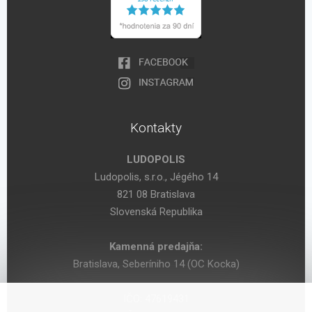
Kontakty
LUDOPOLIS
Ludopolis, s.r.o., Jégého 14
821 08 Bratislava
Slovenská Republika
Kamenná predajňa:
Bratislava, Seberíniho 14 (OC Kocka)
IČO: 47619431