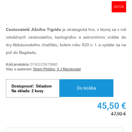
AKCIA
Cestovatelé Jižního Tigridu
je strategická hra, v ktorej sa v roli
odvážnych cestovateľov, kartografov a astronómov vrátite do
éry Abbásovského chalífátu, kolem roku 820 n. l. a vydáte sa na
púť do Bagdadu.
Kód produktu:
0745125875880
Viac o autorovi:
Shem Phillips, S J Macdonald
Dostupnosť:
Skladom
Do košíka
Na sklade:
2
kusy
45,50
€
47,90
€