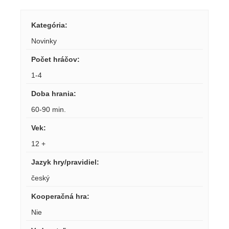
Kategória
:
Novinky
Počet hráčov
:
1-4
Doba hrania
:
60-90 min.
Vek
:
12 +
Jazyk hry/pravidiel
:
český
Kooperačná hra
:
Nie