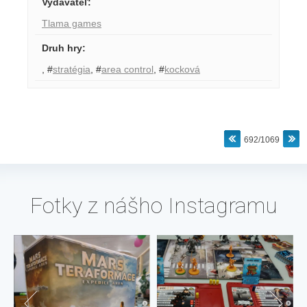
Vydavateľ
:
Tlama games
Druh hry
:
,
#
stratégia
,
#
area control
,
#
kocková
692/1069
Fotky z nášho Instagramu