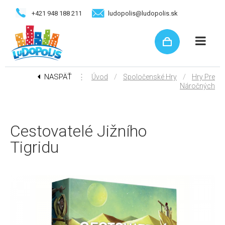
+421 948 188 211
ludopolis@ludopolis.sk
NASPÄŤ
⋮
/
/
Úvod
Spoločenské Hry
Hry Pre
Náročných
Cestovatelé Jižního
Tigridu