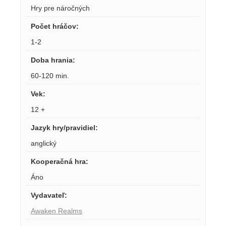
Hry pre náročných
Počet hráčov
:
1-2
Doba hrania
:
60-120 min.
Vek
:
12 +
Jazyk hry/pravidiel
:
anglický
Kooperačná hra
:
Áno
Vydavateľ
:
Awaken Realms