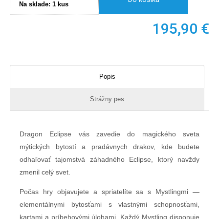
Na sklade:
1
kus
195,90
€
Popis
Strážny pes
Dragon Eclipse vás zavedie do magického sveta
mýtických bytostí a pradávnych drakov, kde budete
odhaľovať tajomstvá záhadného Eclipse, ktorý navždy
zmenil celý svet.
Počas hry objavujete a spriatelíte sa s Mystlingmi —
elementálnymi bytosťami s vlastnými schopnosťami,
kartami a príbehovými úlohami. Každý Mystling disponuje