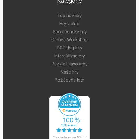
Kategórie
Top novinky
Hry v akcii
Spoločenské hry
Games Workshop
POP! Figúrky
Interaktívne hry
Puzzle Hlavolamy
Naše hry
Požičovňa hier