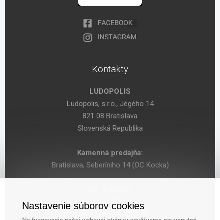
Kontakty
LUDOPOLIS
Ludopolis, s.r.o., Jégého 14
821 08 Bratislava
Slovenská Republika
Kamenná predajňa:
Bratislava, Seberíniho 14 (OC Kocka)
IČO: 47619431
DIČ: 2024029755
Nastavenie súborov cookies
IČ DPH: SK 2024029755