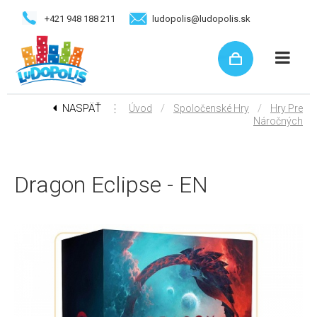
+421 948 188 211
ludopolis@ludopolis.sk
NASPÄŤ
⋮
/
/
Úvod
Spoločenské Hry
Hry Pre
Náročných
Dragon Eclipse - EN