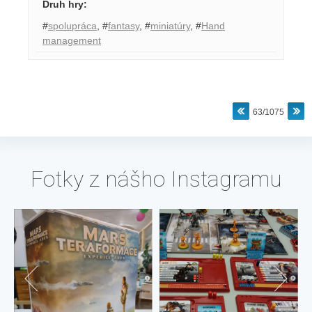
Druh hry
:
#
spolupráca
,
#
fantasy
,
#
miniatúry
,
#
Hand
management
63/1075
Fotky z nášho Instagramu