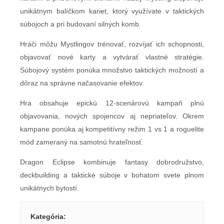
unikátnym balíčkom kariet, ktorý využívate v taktických
súbojoch a pri budovaní silných komb.
Hráči môžu Mystlingov trénovať, rozvíjať ich schopnosti,
objavovať nové karty a vytvárať vlastné stratégie.
Súbojový systém ponúka množstvo taktických možností a
dôraz na správne načasovanie efektov.
Hra obsahuje epickú 12-scenárovú kampaň plnú
objavovania, nových spojencov aj nepriateľov. Okrem
kampane ponúka aj kompetitívny režim 1 vs 1 a roguelite
mód zameraný na samotnú hrateľnosť.
Dragon Eclipse kombinuje fantasy dobrodružstvo,
deckbuilding a taktické súboje v bohatom svete plnom
unikátnych bytostí.
Kategória
: