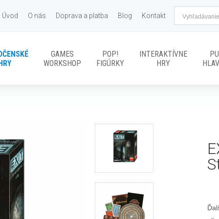
Úvod
O nás
Doprava a platba
Blog
Kontakt
OČENSKÉ
GAMES
POP!
INTERAKTÍVNE
PU
HRY
WORKSHOP
FIGÚRKY
HRY
HLA
E
S
Ďal