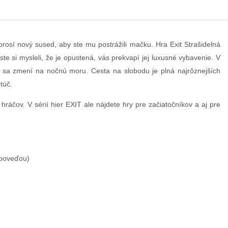
rosí nový sused, aby ste mu postrážili mačku. Hra Exit Strašidelná
 ste si mysleli, že je opustená, vás prekvapí jej luxusné vybavenie. V
 sa zmení na nočnú moru. Cesta na slobodu je plná najrôznejších
túč.
hráčov. V sérií hier EXIT ale nájdete hry pre začiatočníkov a aj pre
ápoveďou)