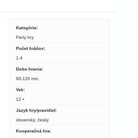
Kategória
:
Párty hry
Počet hráčov
:
1-4
Doba hrania
:
60-120 min.
Vek
:
12 +
Jazyk hry/pravidiel
:
slovenský
,
český
Kooperačná hra
: