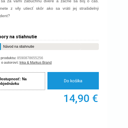
y sa za vami zabuchnú dvere a začne sa boj o čas.
hnete z vily utiecť skôr ako sa vráti jej strašidelný
ident?
ory na stiahnutie
Návod na stiahnutie
 produktu:
8590878655256
 o autorovi:
Inka & Markus Brand
Dostupnosť:
Na
Do košíka
objednávku
14,90
€