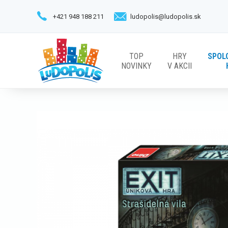
+421 948 188 211
ludopolis@ludopolis.sk
TOP
HRY
SPOL
NOVINKY
V AKCII