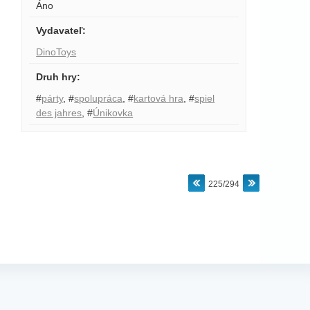
Áno
Vydavateľ
:
DinoToys
Druh hry
:
#
párty
,
#
spolupráca
,
#
kartová hra
,
#
spiel
des jahres
,
#
Únikovka
225/294