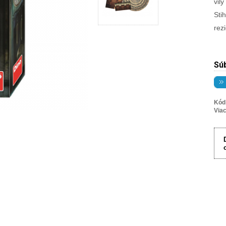
vil
Sti
rez
Súb
Kód
Viac