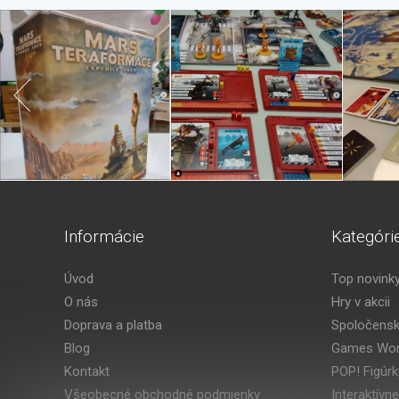
Informácie
Kategóri
Úvod
Top novink
O nás
Hry v akcii
Doprava a platba
Spoločensk
Blog
Games Wor
Kontakt
POP! Figúrk
Všeobecné obchodné podmienky
Interaktívne