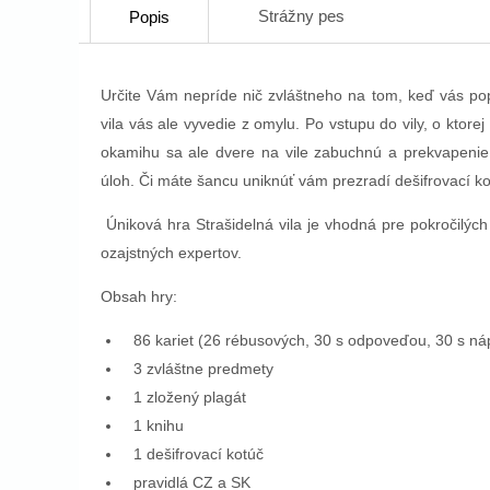
Strážny pes
Popis
Určite Vám nepríde nič zvláštneho na tom, keď vás pop
vila vás ale vyvedie z omylu. Po vstupu do vily, o ktorej
okamihu sa ale dvere na vile zabuchnú a prekvapenie
úloh. Či máte šancu uniknúť vám prezradí dešifrovací ko
Úniková hra Strašidelná vila je vhodná pre pokročilých 
ozajstných expertov.
Obsah hry:
86 kariet (26 rébusových, 30 s odpoveďou, 30 s n
3 zvláštne predmety
1 zložený plagát
1 knihu
1 dešifrovací kotúč
pravidlá CZ a SK