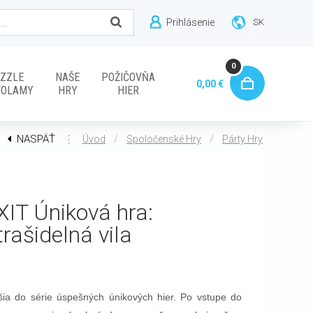
Prihlásenie
SK
0
ZZLE
NAŠE
POŽIČOVŇA
0,00 €
VOLAMY
HRY
HIER
NASPÄŤ
⋮
/
/
Úvod
Spoločenské Hry
Párty Hry
XIT Úniková hra:
trašidelná vila
šia do série úspešných únikových hier. Po vstupe do