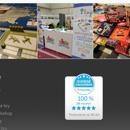
e
y
é hry
kshop
y
 hry