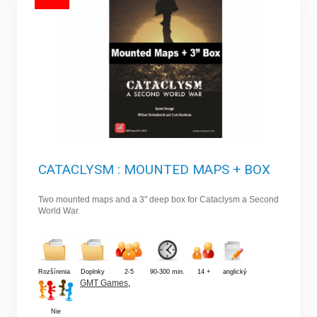
CATACLYSM : MOUNTED MAPS + BOX
Two mounted maps and a 3" deep box for Cataclysm a Second
World War.
Rozšírenia
Doplnky
2-5
90-300 min.
14 +
anglický
GMT Games
,
Nie