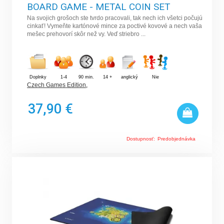
BOARD GAME - METAL COIN SET
Na svojich grošoch ste tvrdo pracovali, tak nech ich všetci počujú
cinkať! Vymeňte kartónové mince za poctivé kovové a nech vaša
mešec prehovorí skôr než vy. Veď striebro ...
Doplnky
1-4
90 min.
14 +
anglický
Nie
Czech Games Edition
,
37,90 €
Dostupnosť:
Predobjednávka