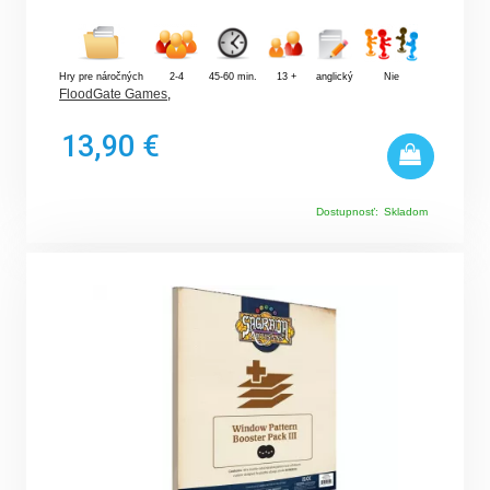
Hry pre náročných
2-4
45-60 min.
13 +
anglický
Nie
FloodGate Games
,
13,90 €
Dostupnosť:
Skladom