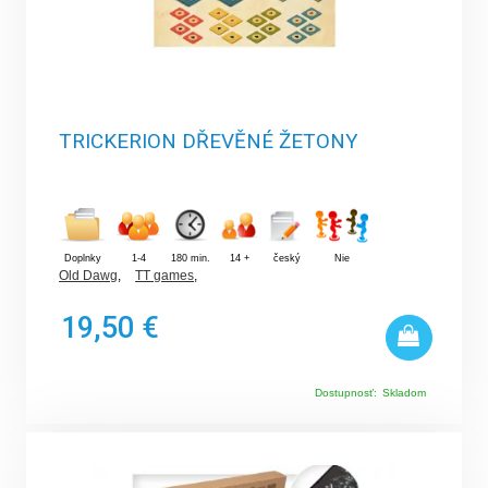
TRICKERION DŘEVĚNÉ ŽETONY
Doplnky
1-4
180 min.
14 +
český
Nie
Old Dawg
,
TT games
,
19,50 €
Dostupnosť:
Skladom