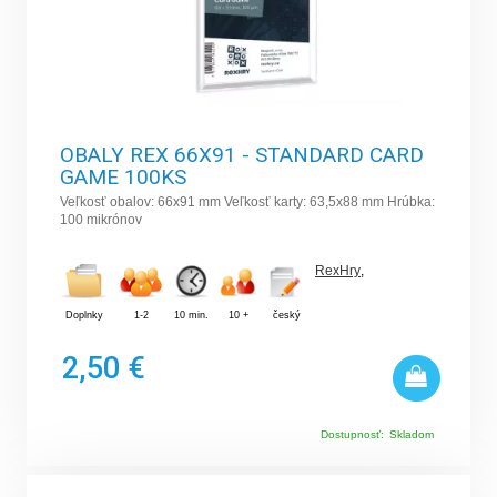
OBALY REX 66X91 - STANDARD CARD
GAME 100KS
Veľkosť obalov: 66x91 mm Veľkosť karty: 63,5x88 mm Hrúbka:
100 mikrónov
RexHry
,
Doplnky
1-2
10 min.
10 +
český
2,50 €
Dostupnosť:
Skladom