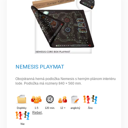
NEMESIS PLAYMAT
Obojstranná herná podložka Nemesis s herným plánom interiéru
lode. Podložka má rozmery 840 × 560 mm.
Doplnky
1-5
120 min.
12 +
anglický
Áno
Rebel
,
Nie