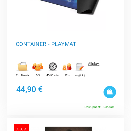
CONTAINER - PLAYMAT
Allplay
,
Rozšírenia
3-5
45-90 min.
12 +
anglický
44,90 €
Dostupnosť:
Skladom
AKCIA