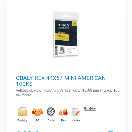
OBALY REX 44X67 MINI AMERICAN
100KS
Veľkosť obalov: 44x67 mm Veľkosť karty: 45x68 mm Hrúbka: 100
mikrónov
RexHry
,
Doplnky
1-2
10 min.
10 +
český