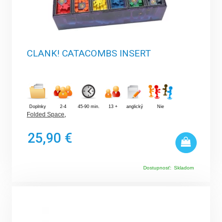
CLANK! CATACOMBS INSERT
Doplnky
2-4
45-90 min.
13 +
anglický
Nie
Folded Space
,
25,90 €
Dostupnosť:
Skladom