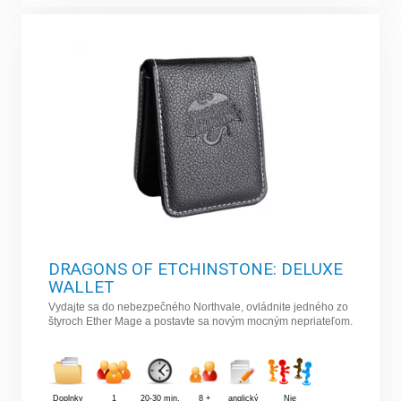
DRAGONS OF ETCHINSTONE: DELUXE
WALLET
Vydajte sa do nebezpečného Northvale, ovládnite jedného zo
štyroch Ether Mage a postavte sa novým mocným nepriateľom.
Doplnky
1
20-30 min.
8 +
anglický
Nie