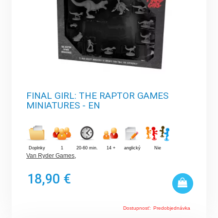
FINAL GIRL: THE RAPTOR GAMES
MINIATURES - EN
Doplnky
1
20-60 min.
14 +
anglický
Nie
Van Ryder Games
,
18,90 €
Dostupnosť:
Predobjednávka