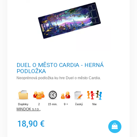
DUEL O MĚSTO CARDIA - HERNÁ
PODLOŽKA
Neoprénová podložka ku hre Duel o město Cardia.
Doplnky
2
15 min.
9 +
český
Nie
MINDOK s.r.o.
,
18,90 €