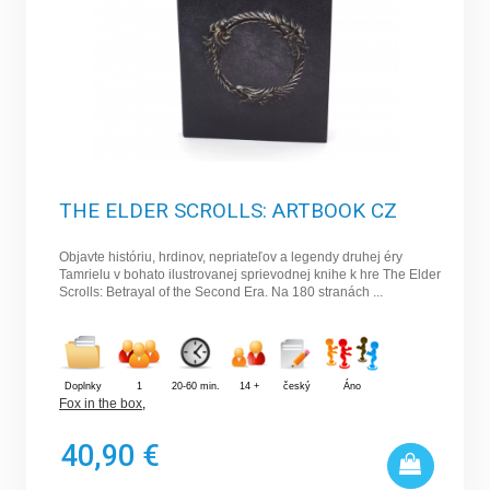
THE ELDER SCROLLS: ARTBOOK CZ
Objavte históriu, hrdinov, nepriateľov a legendy druhej éry
Tamrielu v bohato ilustrovanej sprievodnej knihe k hre The Elder
Scrolls: Betrayal of the Second Era. Na 180 stranách ...
Doplnky
1
20-60 min.
14 +
český
Áno
Fox in the box
,
40,90 €