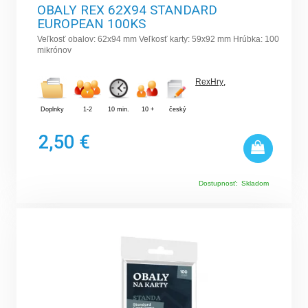
OBALY REX 62X94 STANDARD
EUROPEAN 100KS
Veľkosť obalov: 62x94 mm Veľkosť karty: 59x92 mm Hrúbka: 100
mikrónov
RexHry
,
Doplnky
1-2
10 min.
10 +
český
2,50 €
Dostupnosť:
Skladom