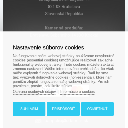
821 08 Bratislava
Slovenská Republika
Kamenná predajňa:
Bratislava, Seberíniho 14 (OC Kocka)
Nastavenie súborov cookies
IČO: 47619431
Na fungovanie našej webovej stránky používame nevyhnutné
DIČ: 2024029755
cookies (essential cookies) umožňujúce realizovať základné
IČ DPH: SK 2024029755
funkcionality webovej stránky. Tieto cookies môžete zakázať
zmenou nastavení Vášho internetového prehliadača, čo však
môže ovplyvniť fungovanie webovej stránky. Radi by sme
tiež využívali dobrovoľné cookies (non-essential), ktoré nám
pomôžu zlepšiť fungovanie našej webovej stránky. Pre ich
povolenie, prosím, odkliknite súhlas.
Ochrana osobných údajov
Informácie o cookies
|
‎+421 948 188 211
SÚHLASÍM
PRISPÔSOBIŤ
ODMIETNUŤ
+421 908 666 767
ludopolis@ludopolis.sk