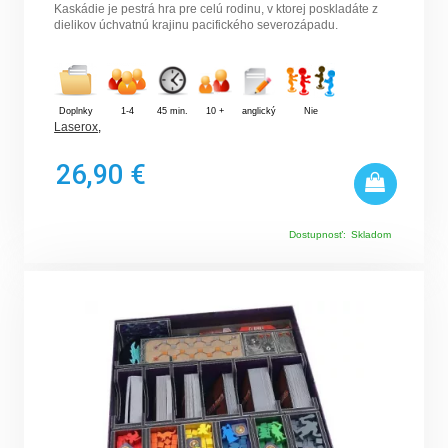
Kaskádie je pestrá hra pre celú rodinu, v ktorej poskladáte z
dielikov úchvatnú krajinu pacifického severozápadu.
Doplnky
1-4
45 min.
10 +
anglický
Nie
Laserox
,
26,90 €
Dostupnosť:
Skladom