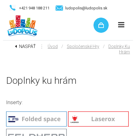
+421 948 188 211
ludopolis@ludopolis.sk
NASPÄŤ
⋮
/
/
Úvod
Spoločenské Hry
Doplnky Ku
Hrám
Doplnky ku hrám
Inserty: