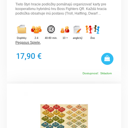
Tieto štyri hracie podložky pomáhajú organizovať karty pre
kooperatívnu hybridnú hru Boss Fighters QR. Každá hracia
podložka obsahuje inú postavu (Troll, Halfling, Dwarf ...
Doplnky
2-4
40-60 min.
10 +
anglický
Áno
Pegasus Spiele
,
17,90 €
Dostupnosť:
Skladom