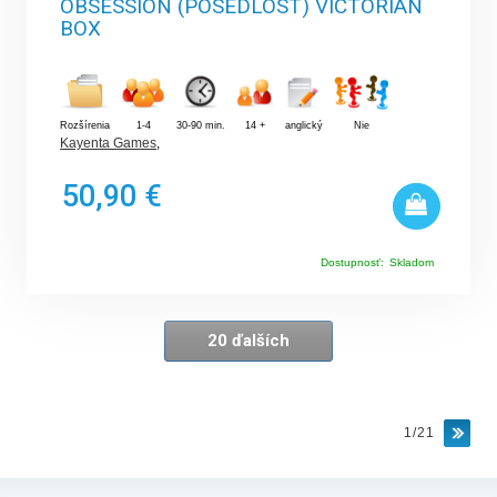
OBSESSION (POSEDLOST) VICTORIAN
BOX
Rozšírenia
1-4
30-90 min.
14 +
anglický
Nie
Kayenta Games
,
50,90 €
Dostupnosť:
Skladom
20 ďalších
1/21