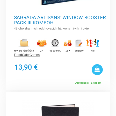
SAGRADA ARTISANS: WINDOW BOOSTER
PACK III KOMBOH
48 obojstranných odtrhovacích hárkov s návrhmi okien
Hry pre náročných
2-4
45-60 min.
13 +
anglický
Nie
FloodGate Games
,
13,90 €
Dostupnosť:
Skladom