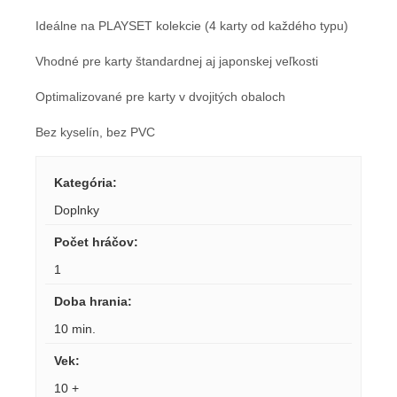
Ideálne na PLAYSET kolekcie (4 karty od každého typu)
Vhodné pre karty štandardnej aj japonskej veľkosti
Optimalizované pre karty v dvojitých obaloch
Bez kyselín, bez PVC
Kategória
:
Doplnky
Počet hráčov
:
1
Doba hrania
:
10 min.
Vek
:
10 +