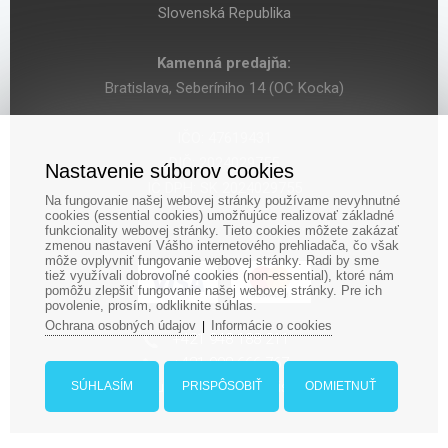
Slovenská Republika
Kamenná predajňa:
Bratislava, Seberíniho 14 (OC Kocka)
IČO: 47619431
DIČ: 2024029755
Nastavenie súborov cookies
IČ DPH: SK 2024029755
Na fungovanie našej webovej stránky používame nevyhnutné
cookies (essential cookies) umožňujúce realizovať základné
funkcionality webovej stránky. Tieto cookies môžete zakázať
zmenou nastavení Vášho internetového prehliadača, čo však
môže ovplyvniť fungovanie webovej stránky. Radi by sme
tiež využívali dobrovoľné cookies (non-essential), ktoré nám
pomôžu zlepšiť fungovanie našej webovej stránky. Pre ich
povolenie, prosím, odkliknite súhlas.
Ochrana osobných údajov
Informácie o cookies
|
‎+421 948 188 211
+421 908 666 767
ludopolis@ludopolis.sk
SÚHLASÍM
PRISPÔSOBIŤ
ODMIETNUŤ