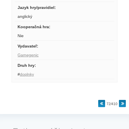
Jazyk hry/pravidiel
:
anglický
Kooperačná hra
:
Nie
Vydavateľ
:
Gamegenic
Druh hry
:
#
doplnky
72/410