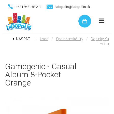
+421 948 188 211
ludopolis@ludopolis.sk
NASPÄŤ
⋮
/
/
Úvod
Spoločenské Hry
Doplnky Ku
Hrám
Gamegenic - Casual
Album 8-Pocket
Orange