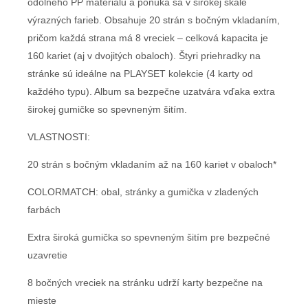
odolného PP materiálu a ponúka sa v širokej škále
výrazných farieb. Obsahuje 20 strán s bočným vkladaním,
pričom každá strana má 8 vreciek – celková kapacita je
160 kariet (aj v dvojitých obaloch). Štyri priehradky na
stránke sú ideálne na PLAYSET kolekcie (4 karty od
každého typu). Album sa bezpečne uzatvára vďaka extra
širokej gumičke so spevneným šitím.
VLASTNOSTI:
20 strán s bočným vkladaním až na 160 kariet v obaloch*
COLORMATCH: obal, stránky a gumička v zladených
farbách
Extra široká gumička so spevneným šitím pre bezpečné
uzavretie
8 bočných vreciek na stránku udrží karty bezpečne na
mieste