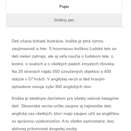
Popis
Strážny pes
Deti očaria bohaté ilustrácie, knižka je plná rýmov,
zaujímavostí a hier. S hovoriacou knižkou Ľudské telo sa
deti nielen zahrajú, ale aj veľa naučia o ľudskom tele, o
kostre, o svaloch a o všetkých piatich zmysloch človeka.
Na 28 stranách nájdu 550 ozvučených objektov a 400
otázok v 57 hrách. V anglickej verzii si deti hravým
spôsobom osvoja vyše 300 anglických slov.
Knižka je ideálnym darčekom pre všetky vekové kategórie
detí. Slovenská verzia určite zaujme aj najmenšie deti,
anglická zas všetkých, ktorí majú záujem učiť sa angličtinu
so správnou výslovnosťou. A to všetko samostatne, bez
aktívnej prítomnosti dospelej osoby.