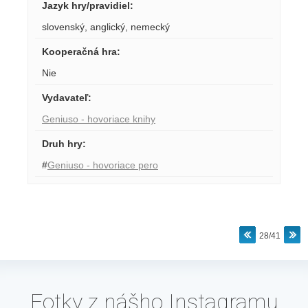
Jazyk hry/pravidiel
:
slovenský
,
anglický
,
nemecký
Kooperačná hra
:
Nie
Vydavateľ
:
Geniuso - hovoriace knihy
Druh hry
:
#
Geniuso - hovoriace pero
28/41
Fotky z nášho Instagramu