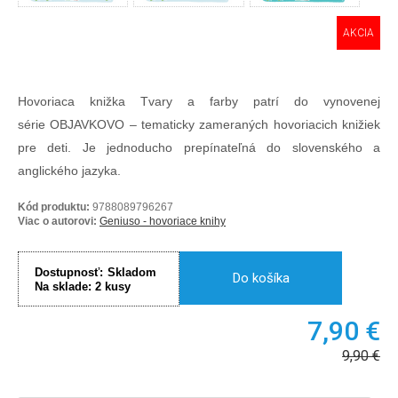
AKCIA
Hovoriaca knižka Tvary a farby patrí do vynovenej
série OBJAVKOVO – tematicky zameraných hovoriacich knižiek
pre deti. Je jednoducho prepínateľná do slovenského a
anglického jazyka.
Kód produktu:
9788089796267
Viac o autorovi:
Geniuso - hovoriace knihy
Dostupnosť:
Skladom
Do košíka
Na sklade:
2
kusy
7,90
€
9,90
€