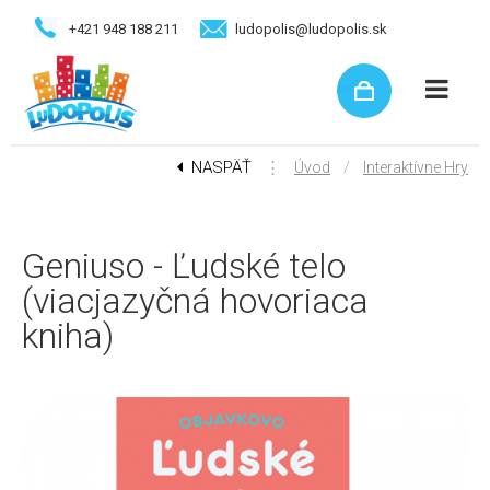
+421 948 188 211
ludopolis@ludopolis.sk
NASPÄŤ
⋮
/
Úvod
Interaktívne Hry
Geniuso - Ľudské telo
(viacjazyčná hovoriaca
kniha)