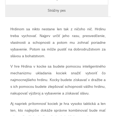
Strážny pes
Hrdinom sa nikto nestane len tak z ničoho nič. Hrdinu
treba vychovať. Najprv určiť jeho rasu, presvedčenie,
vlastnosti a schopnosti a potom mu zohnať poriadne
vybavenie. Potom sa môže pustiť na dobrodružstvom za
slávou a bohatstvom.
V hre Hrdina v kocke sa budete pomocou inteligentného
mechanizmu ukladania kociek snažiť vytvoriť čo
najmocnejšieho hrdinu. Kocky budete získavať v dražbe a
s ich pomocou budete zlepšovať schopnosti vášho hrdinu,
nakupovať výzbroj a vybavenie a získavať slávu.
Aj napriek prítomnosť kociek je hra vysoko taktická a len
ten, kto najlepšie dokáže správne kombinovať bude mať