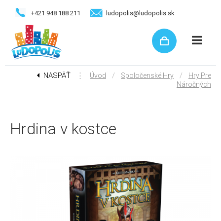
+421 948 188 211
ludopolis@ludopolis.sk
NASPÄŤ
⋮
/
/
Úvod
Spoločenské Hry
Hry Pre
Náročných
Hrdina v kostce