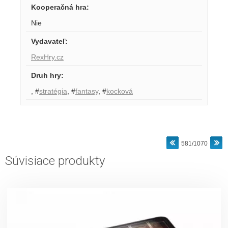
Kooperačná hra
:
Nie
Vydavateľ
:
RexHry.cz
Druh hry
:
,
#
stratégia
,
#
fantasy
,
#
kocková
581/1070
Súvisiace produkty