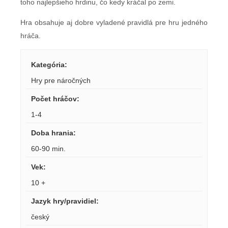
toho najlepšieho hrdinu, čo kedy kráčal po zemi.
Hra obsahuje aj dobre vyladené pravidlá pre hru jedného
hráča.
Kategória
:
Hry pre náročných
Počet hráčov
:
1-4
Doba hrania
:
60-90 min.
Vek
:
10 +
Jazyk hry/pravidiel
:
český