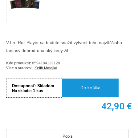
V hre Roll Player sa budete snažiť vytvoriť toho najväčšiaho
fantasy dobrodruha aký kedy žil.
Kód produktu:
8594184129128
Viac o autorovi:
Keith Matejka
Dostupnosť:
Skladom
Do košíka
Na sklade:
1
kus
42,90
€
Popis